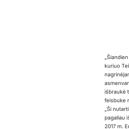
„Šiandien
kuriuo Te
nagrinėja
asmenvard
išbraukė t
feisbuke 
„Ši nutart
pagaliau 
2017 m. E