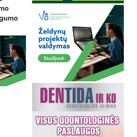
ymo
ingumo