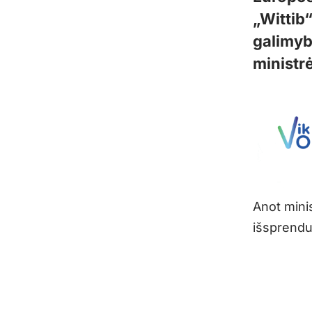
„Wittib
galimyb
ministr
Anot minis
išsprendu