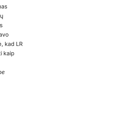
mas
ių
os
savo
, kad LR
i kaip
be