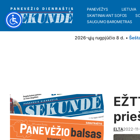
PANEVĖŽYS
LIETUVA
SKAITINIAI ANT SOFOS
S
SAUGUMO BAROMETRAS
2026-ųjų rugpjūčio 8 d. •
Šešt
EŽTT
prie
ELTA
2022-11-