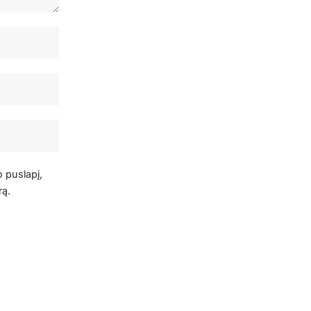
o puslapį,
rą.