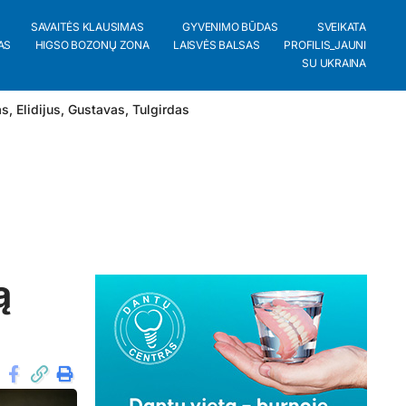
SAVAITĖS KLAUSIMAS
GYVENIMO BŪDAS
SVEIKATA
AS
HIGSO BOZONŲ ZONA
LAISVĖS BALSAS
PROFILIS_JAUNI
SU UKRAINA
as
,
Elidijus
,
Gustavas
,
Tulgirdas
ą