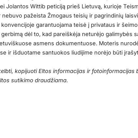
i Jolantos Wittib peticiją prieš Lietuvą, kurioje Teis
r nebuvo pažeista Žmogaus teisių ir pagrindinių laisv
konvencijoje garantuojama teisė į privataus ir šeim
gerbimą dėl to, kad pareiškėja neturėjo galimybės 
ietuviškuose asmens dokumentuose. Moteris nurodė
ase ir išduotame santuokos liudijime norėjo būti įrašyt
skelbti, kopijuoti Eltos informacijas ir fotoinformacijas 
Eltos sutikimo draudžiama.