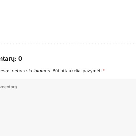
tarų: 0
dresas nebus skelbiamas.
Būtini laukeliai pažymėti
*