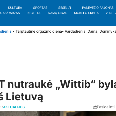
KULTŪRA
SPORTAS
ŠEŠĖLIAI
PANEVĖŽIO RAJONAS
ODAS/DARŽAS
RECEPTAI
NAMŲ GIDAS
MOKSLO ORBITA
VERSL
adienis
• Tarptautinė orgazmo diena
• Vardadieniai:
Daina
,
Dominyk
 nutraukė „Wittib“ byl
š Lietuvą
Pasidalinti
17
AKTUALIJOS