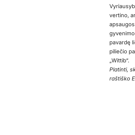
Vyriausybe
vertino, a
apsaugos 
gyvenimo 
pavardę l
piliečio p
„Wittib“.
Platinti, 
raštiško 