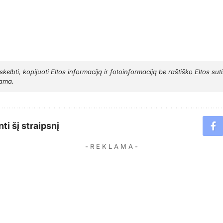
, skelbti, kopijuoti Eltos informaciją ir fotoinformaciją be raštiško Eltos sut
ama.
ti šį straipsnį
- R E K L A M A -