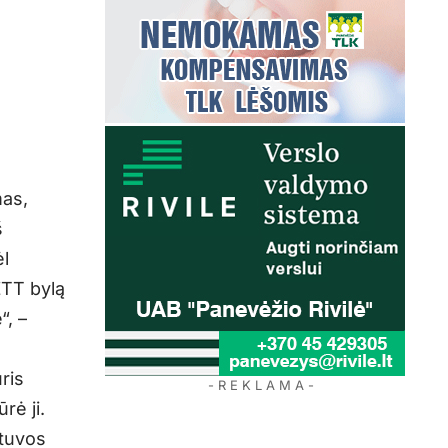
mas,
š
ėl
ŽTT bylą
“, –
ris
- R E K L A M A -
rė ji.
tuvos