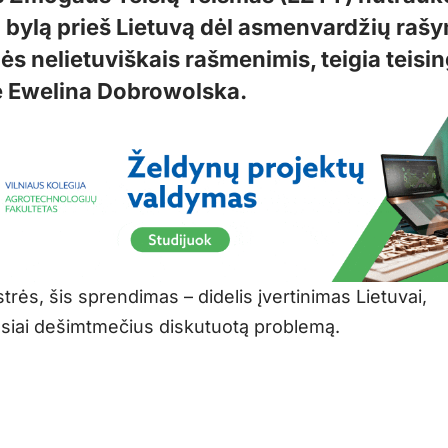
“ bylą prieš Lietuvą dėl asmenvardžių raš
ės nelietuviškais rašmenimis, teigia teis
ė Ewelina Dobrowolska.
trės, šis sprendimas – didelis įvertinimas Lietuvai,
siai dešimtmečius diskutuotą problemą.