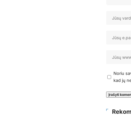
Noriu sav
kad jų ne
Rekom