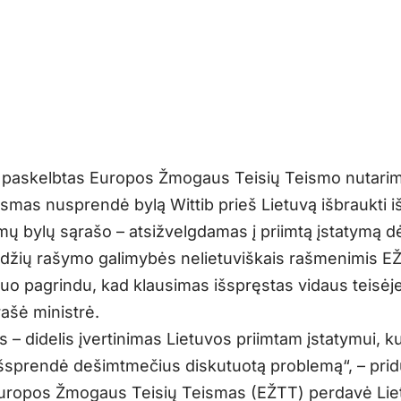
 paskelbtas Europos Žmogaus Teisių Teismo nutari
ismas nusprendė bylą Wittib prieš Lietuvą išbraukti i
mų bylų sąrašo – atsižvelgdamas į priimtą įstatymą d
žių rašymo galimybės nelietuviškais rašmenimis E
uo pagrindu, kad klausimas išspręstas vidaus teisėje
rašė ministrė.
is – didelis įvertinimas Lietuvos priimtam įstatymui, ku
išsprendė dešimtmečius diskutuotą problemą“, – pridū
uropos Žmogaus Teisių Teismas (EŽTT) perdavė Lie