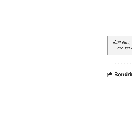
📰
Platinti
draudži
Bendrin