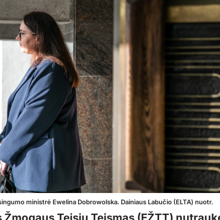
singumo ministrė Ewelina Dobrowolska. Dainiaus Labučio (ELTA) nuotr.
 Žmogaus Teisių Teismas (EŽTT) nutrauk