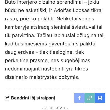
Buto interjero dizaino sprendimai – jokiu
būdu ne asketiški, ir Adolfas Loosas tikrai
rastų, prie ko prikibti. Netikėtai vonios
kambaryje atsiradę sieniniai šviestuvai tai
tik patvirtina. Tačiau labiausiai džiugina tai,
kad būsimiesiems gyventojams palikta
daug erdvės – tiek tiesiogine, tiek
perkeltine prasme, nes sugebėjimas
nedominuojant nustebinti yra tikros
dizainerio meistrystės požymis.
Bendrinti šį straipsnį
- R E K L A M A -