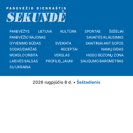
PANEVĖŽYS
LIETUVA
KULTŪRA
SPORTAS
ŠEŠĖLIAI
PANEVĖŽIO RAJONAS
SAVAITĖS KLAUSIMAS
GYVENIMO BŪDAS
SVEIKATA
SKAITINIAI ANT SOFOS
SODAS/DARŽAS
RECEPTAI
NAMŲ GIDAS
MOKSLO ORBITA
VERSLAS
HIGSO BOZONŲ ZONA
LAISVĖS BALSAS
PROFILIS_JAUNI
SAUGUMO BAROMETRAS
SU UKRAINA
2026 rugpjūčio 8 d. •
Šeštadienis