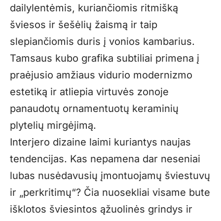
dailylentėmis, kuriančiomis ritmišką
šviesos ir šešėlių žaismą ir taip
slepiančiomis duris į vonios kambarius.
Tamsaus kubo grafika subtiliai primena į
praėjusio amžiaus vidurio modernizmo
estetiką ir atliepia virtuvės zonoje
panaudotų ornamentuotų keraminių
plytelių mirgėjimą.
Interjero dizaine laimi kuriantys naujas
tendencijas. Kas nepamena dar neseniai
lubas nusėdavusių įmontuojamų šviestuvų
ir „perkritimų“? Čia nuosekliai visame bute
išklotos šviesintos ąžuolinės grindys ir