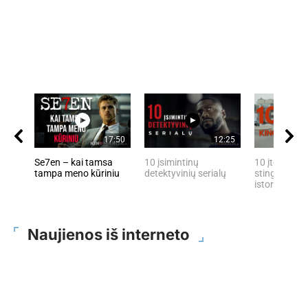
17:50
12:25
Se7en – kai tamsa
10 įsimintinų
10 įtemptų, 
tampa meno kūriniu
detektyvinių serialų
stingdančių 
istorijų
Naujienos iš interneto