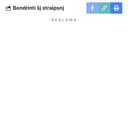
Bendrinti šį straipsnį
- R E K L A M A -