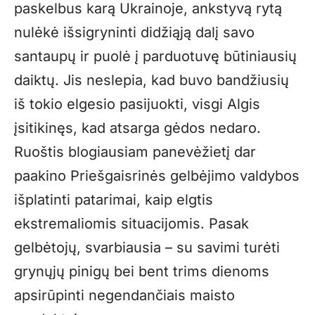
paskelbus karą Ukrainoje, ankstyvą rytą
nulėkė išsigryninti didžiąją dalį savo
santaupų ir puolė į parduotuvę būtiniausių
daiktų. Jis neslepia, kad buvo bandžiusių
iš tokio elgesio pasijuokti, visgi Algis
įsitikinęs, kad atsarga gėdos nedaro.
Ruoštis blogiausiam panevėžietį dar
paakino Priešgaisrinės gelbėjimo valdybos
išplatinti patarimai, kaip elgtis
ekstremaliomis situacijomis. Pasak
gelbėtojų, svarbiausia – su savimi turėti
grynųjų pinigų bei bent trims dienoms
apsirūpinti negendančiais maisto