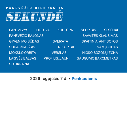
PANEVĖŽYS
LIETUVA
KULTŪRA
SPORTAS
ŠEŠĖLIAI
PANEVĖŽIO RAJONAS
SAVAITĖS KLAUSIMAS
GYVENIMO BŪDAS
SVEIKATA
SKAITINIAI ANT SOFOS
SODAS/DARŽAS
RECEPTAI
NAMŲ GIDAS
MOKSLO ORBITA
VERSLAS
HIGSO BOZONŲ ZONA
LAISVĖS BALSAS
PROFILIS_JAUNI
SAUGUMO BAROMETRAS
SU UKRAINA
2026 rugpjūčio 7 d. •
Penktadienis