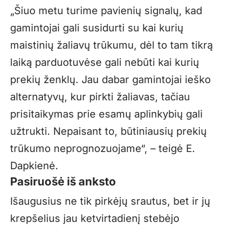
„
Šiuo metu turime pavienių signalų, kad
gamintojai gali susidurti su kai kurių
maistinių žaliavų trūkumu, dėl to tam tikrą
laiką parduotuvėse gali nebūti kai kurių
prekių ženklų. Jau dabar gamintojai ieško
alternatyvų, kur pirkti žaliavas, tačiau
prisitaikymas prie esamų aplinkybių gali
užtrukti. Nepaisant to, būtiniausių prekių
trūkumo neprognozuojame“, – teigė E.
Dapkienė.
Pasiruošė iš anksto
Išaugusius ne tik pirkėjų srautus, bet ir jų
krepšelius jau ketvirtadienį stebėjo