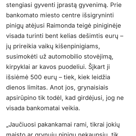
stengiasi gyventi įprastą gyvenimą. Prie
bankomato miesto centre išsigryninti
pinigų atėjusi Raimonda teigė piniginėje
visada turinti bent kelias dešimtis eurų –
jų prireikia vaikų kišenpinigiams,
susimokėti už automobilio stovėjimą,
kirpyklai ar kavos puodeliui. Šįkart ji
išsiėmė 500 eurų – tiek, kiek leidžia
dienos limitas. Anot jos, grynaisiais
apsirūpino tik todėl, kad girdėjusi, jog ne
visada bankomatai veikia.
„
Jaučiuosi pakankamai rami, tikrai jokių
maisto ar grynųjų pinigų nekaupsiu, tik