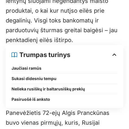
lentynų šluojami negendantys maisto
produktai, o kai kur nutįso eilės prie
degalinių. Visgi toks bankomatų ir
parduotuvių šturmas greitai baigėsi – jau
penktadienį eilės ištirpo.
Trumpas turinys
Jaučiasi ramūs
Sukasi didesniu tempu
Nelieka rusiškų ir baltarusiškų prekių
Pasiruošė iš anksto
Panevėžietis 72-ejų Algis Pranckūnas
buvo vienas pirmųjų, kuris, Rusijai