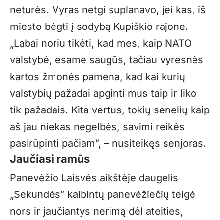
neturės. Vyras netgi suplanavo, jei kas, iš
miesto bėgti į sodybą Kupiškio rajone.
„
Labai noriu tikėti, kad mes, kaip NATO
valstybė, esame saugūs, tačiau vyresnės
kartos žmonės pamena, kad kai kurių
valstybių pažadai apginti mus taip ir liko
tik pažadais. Kita vertus, tokių senelių kaip
aš jau niekas negelbės, savimi reikės
pasirūpinti pačiam“, – nusiteikęs senjoras.
Jaučiasi ramūs
Panevėžio Laisvės aikštėje daugelis
„Sekundės“ kalbintų panevėžiečių teigė
nors ir jaučiantys nerimą dėl ateities,