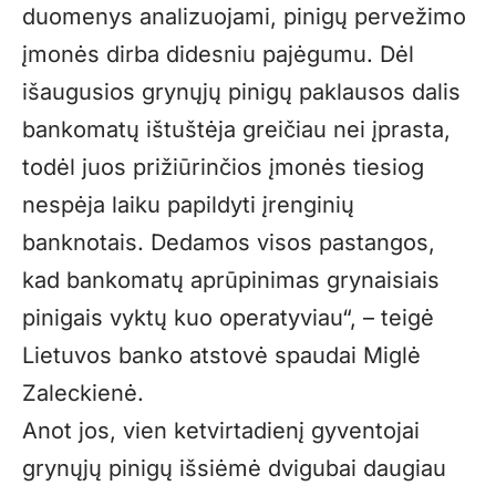
duomenys analizuojami, pinigų pervežimo
įmonės dirba didesniu pajėgumu. Dėl
išaugusios grynųjų pinigų paklausos dalis
bankomatų ištuštėja greičiau nei įprasta,
todėl juos prižiūrinčios įmonės tiesiog
nespėja laiku papildyti įrenginių
banknotais. Dedamos visos pastangos,
kad bankomatų aprūpinimas grynaisiais
pinigais vyktų kuo operatyviau“, – teigė
Lietuvos banko atstovė spaudai Miglė
Zaleckienė.
Anot jos, vien ketvirtadienį gyventojai
grynųjų pinigų išsiėmė dvigubai daugiau