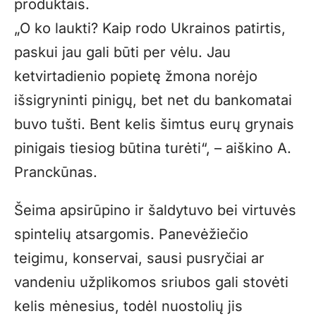
produktais.
„
O ko laukti? Kaip rodo Ukrainos patirtis,
paskui jau gali būti per vėlu. Jau
ketvirtadienio popietę žmona norėjo
išsigryninti pinigų, bet net du bankomatai
buvo tušti. Bent kelis šimtus eurų grynais
pinigais tiesiog būtina turėti“, – aiškino A.
Pranckūnas.
Šeima apsirūpino ir šaldytuvo bei virtuvės
spintelių atsargomis. Panevėžiečio
teigimu, konservai, sausi pusryčiai ar
vandeniu užplikomos sriubos gali stovėti
kelis mėnesius, todėl nuostolių jis