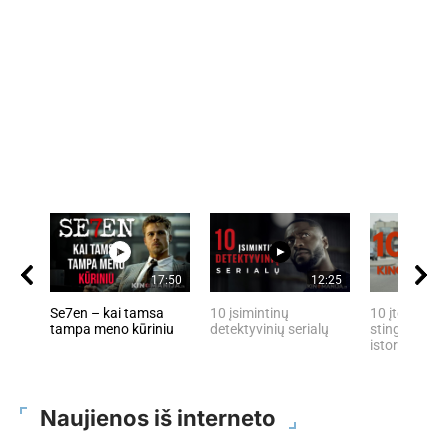
17:50
12:25
Se7en – kai tamsa
10 įsimintinų
10 įtemptų, 
tampa meno kūriniu
detektyvinių serialų
stingdančių 
istorijų
Naujienos iš interneto