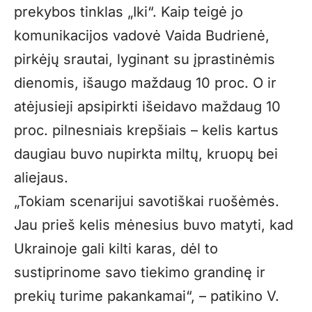
prekybos tinklas „Iki“. Kaip teigė jo
komunikacijos vadovė Vaida Budrienė,
pirkėjų srautai, lyginant su įprastinėmis
dienomis, išaugo maždaug 10 proc. O ir
atėjusieji apsipirkti išeidavo maždaug 10
proc. pilnesniais krepšiais – kelis kartus
daugiau buvo nupirkta miltų, kruopų bei
aliejaus.
„
Tokiam scenarijui savotiškai ruošėmės.
Jau prieš kelis mėnesius buvo matyti, kad
Ukrainoje gali kilti karas, dėl to
sustiprinome savo tiekimo grandinę ir
prekių turime pakankamai“, – patikino V.