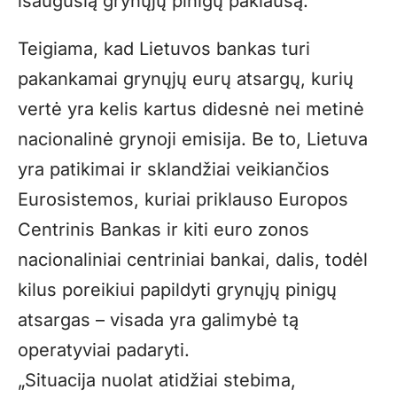
išaugusią grynųjų pinigų paklausą.
Teigiama, kad Lietuvos bankas turi
pakankamai grynųjų eurų atsargų, kurių
vertė yra kelis kartus didesnė nei metinė
nacionalinė grynoji emisija. Be to, Lietuva
yra patikimai ir sklandžiai veikiančios
Eurosistemos, kuriai priklauso Europos
Centrinis Bankas ir kiti euro zonos
nacionaliniai centriniai bankai, dalis, todėl
kilus poreikiui papildyti grynųjų pinigų
atsargas – visada yra galimybė tą
operatyviai padaryti.
„
Situacija nuolat atidžiai stebima,