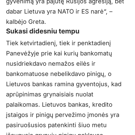
gyvenimą yra pajutę Rusijos agresiją, bet
dabar Lietuva yra NATO ir ES narė“, –
kalbėjo Greta.
Sukasi didesniu tempu
Tiek ketvirtadienį, tiek ir penktadienį
Panevėžyje prie kai kurių bankomatų
nusidriekdavo nemažos eilės ir
bankomatuose nebelikdavo pinigų, o
Lietuvos bankas ramina gyventojus, kad
aprūpinimas grynaisiais nuolat
palaikomas. Lietuvos bankas, kredito
įstaigos ir pinigų pervežimo įmonės yra
pasiruošusios patenkinti šiuo metu