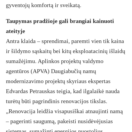
gyventojų komfortą ir sveikatą.
Taupymas pradžioje gali brangiai kainuoti
ateityje
Antra klaida – sprendimai, paremti vien tik kaina
ir šildymo sąskaitų bei kitų eksploatacinių išlaidų
sumažėjimu. Aplinkos projektų valdymo
agentūros (APVA) Daugiabučių namų
modernizavimo projektų skyriaus ekspertas
Edvardas Petrauskas teigia, kad ilgalaikė nauda
turėtų būti pagrindinis renovacijos tikslas.
„Renovacija leidžia visapusiškai atnaujinti namą
– pagerinti saugumą, pakeisti nusidėvėjusias
sistemas, sumažinti energijos nuostolius.