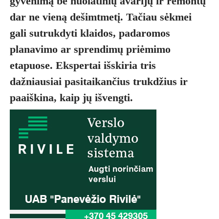
gyvenimą be nuolatinių avarijų ir remontų
dar ne vieną dešimtmetį. Tačiau sėkmei
gali sutrukdyti klaidos, padaromos
planavimo ar sprendimų priėmimo
etapuose. Ekspertai išskiria tris
dažniausiai pasitaikančius trukdžius ir
paaiškina, kaip jų išvengti.