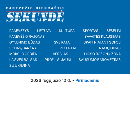
PANEVĖŽYS
LIETUVA
KULTŪRA
SPORTAS
ŠEŠĖLIAI
PANEVĖŽIO RAJONAS
SAVAITĖS KLAUSIMAS
GYVENIMO BŪDAS
SVEIKATA
SKAITINIAI ANT SOFOS
SODAS/DARŽAS
RECEPTAI
NAMŲ GIDAS
MOKSLO ORBITA
VERSLAS
HIGSO BOZONŲ ZONA
LAISVĖS BALSAS
PROFILIS_JAUNI
SAUGUMO BAROMETRAS
SU UKRAINA
2026 rugpjūčio 10 d. •
Pirmadienis