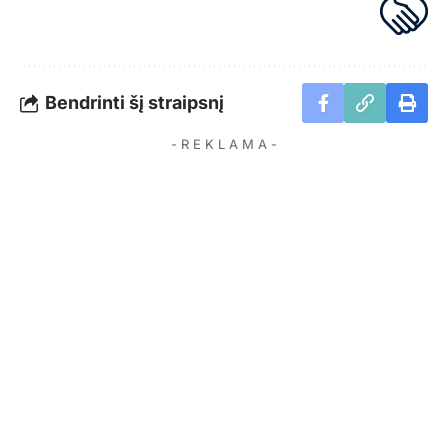
Bendrinti šį straipsnį
- R E K L A M A -