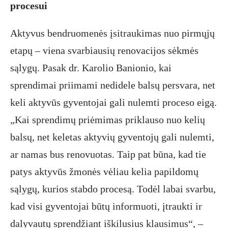
procesui
Aktyvus bendruomenės įsitraukimas nuo pirmųjų
etapų – viena svarbiausių renovacijos sėkmės
sąlygų. Pasak dr. Karolio Banionio, kai
sprendimai priimami nedidele balsų persvara, net
keli aktyvūs gyventojai gali nulemti proceso eigą.
„Kai sprendimų priėmimas priklauso nuo kelių
balsų, net keletas aktyvių gyventojų gali nulemti,
ar namas bus renovuotas. Taip pat būna, kad tie
patys aktyvūs žmonės vėliau kelia papildomų
sąlygų, kurios stabdo procesą. Todėl labai svarbu,
kad visi gyventojai būtų informuoti, įtraukti ir
dalyvautų sprendžiant iškilusius klausimus“, –