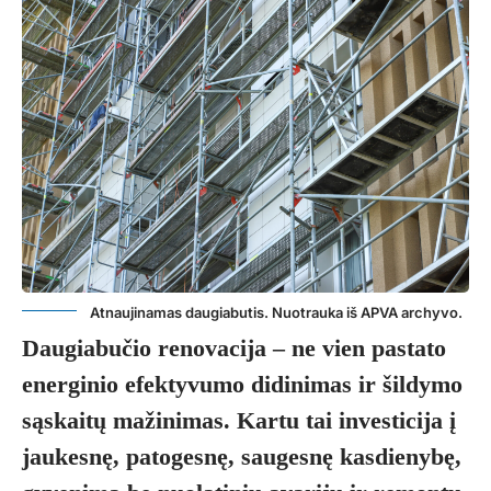
Atnaujinamas daugiabutis. Nuotrauka iš APVA archyvo.
Daugiabučio renovacija – ne vien pastato
energinio efektyvumo didinimas ir šildymo
sąskaitų mažinimas. Kartu tai investicija į
jaukesnę, patogesnę, saugesnę kasdienybę,