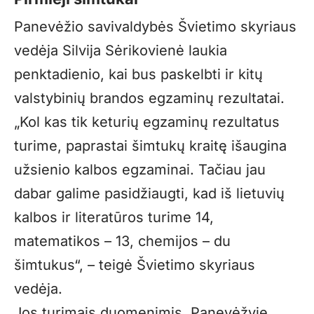
Panevėžio savivaldybės Švietimo skyriaus
vedėja Silvija Sėrikovienė laukia
penktadienio, kai bus paskelbti ir kitų
valstybinių brandos egzaminų rezultatai.
„Kol kas tik keturių egzaminų rezultatus
turime, paprastai šimtukų kraitę išaugina
užsienio kalbos egzaminai. Tačiau jau
dabar galime pasidžiaugti, kad iš lietuvių
kalbos ir literatūros turime 14,
matematikos – 13, chemijos – du
šimtukus“, – teigė Švietimo skyriaus
vedėja.
Jos turimais duomenimis, Panevėžyje