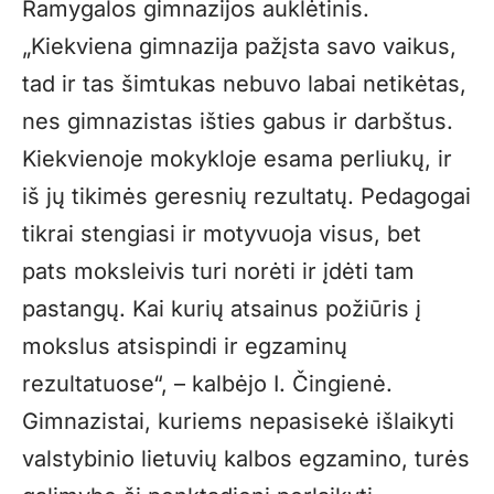
Ramygalos gimnazijos auklėtinis.
„Kiekviena gimnazija pažįsta savo vaikus,
tad ir tas šimtukas nebuvo labai netikėtas,
nes gimnazistas išties gabus ir darbštus.
Kiekvienoje mokykloje esama perliukų, ir
iš jų tikimės geresnių rezultatų. Pedagogai
tikrai stengiasi ir motyvuoja visus, bet
pats moksleivis turi norėti ir įdėti tam
pastangų. Kai kurių atsainus požiūris į
mokslus atsispindi ir egzaminų
rezultatuose“, – kalbėjo I. Čingienė.
Gimnazistai, kuriems nepasisekė išlaikyti
valstybinio lietuvių kalbos egzamino, turės