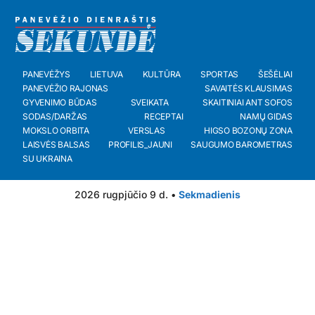
PANEVĖŽYS
LIETUVA
KULTŪRA
SPORTAS
ŠEŠĖLIAI
PANEVĖŽIO RAJONAS
SAVAITĖS KLAUSIMAS
GYVENIMO BŪDAS
SVEIKATA
SKAITINIAI ANT SOFOS
SODAS/DARŽAS
RECEPTAI
NAMŲ GIDAS
MOKSLO ORBITA
VERSLAS
HIGSO BOZONŲ ZONA
LAISVĖS BALSAS
PROFILIS_JAUNI
SAUGUMO BAROMETRAS
SU UKRAINA
2026 rugpjūčio 9 d. •
Sekmadienis