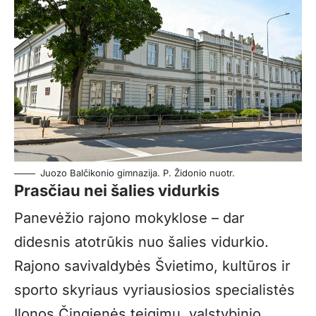
Juozo Balčikonio gimnazija. P. Židonio nuotr.
Prasčiau nei šalies vidurkis
Panevėžio rajono mokyklose – dar
didesnis atotrūkis nuo šalies vidurkio.
Rajono savivaldybės Švietimo, kultūros ir
sporto skyriaus vyriausiosios specialistės
Ilonos Čingienės teigimu, valstybinio