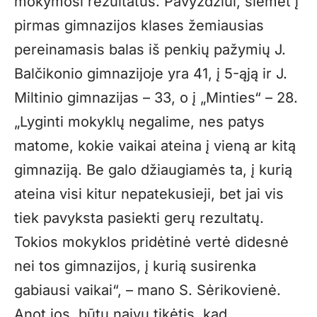
mokymosi rezultatus. Pavyzdžiui, šiemet į
pirmas gimnazijos klases žemiausias
pereinamasis balas iš penkių pažymių J.
Balčikonio gimnazijoje yra 41, į 5-ąją ir J.
Miltinio gimnazijas – 33, o į „Minties“ – 28.
„Lyginti mokyklų negalime, nes patys
matome, kokie vaikai ateina į vieną ar kitą
gimnaziją. Be galo džiaugiamės ta, į kurią
ateina visi kitur nepatekusieji, bet jai vis
tiek pavyksta pasiekti gerų rezultatų.
Tokios mokyklos pridėtinė vertė didesnė
nei tos gimnazijos, į kurią susirenka
gabiausi vaikai“, – mano S. Sėrikovienė.
Anot jos, būtų naivu tikėtis, kad