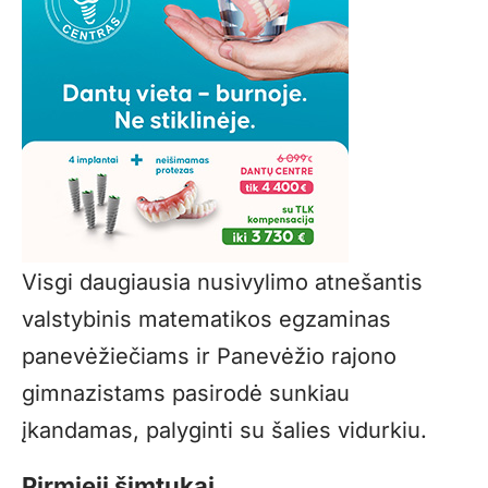
Visgi daugiausia nusivylimo atnešantis
valstybinis matematikos egzaminas
panevėžiečiams ir Panevėžio rajono
gimnazistams pasirodė sunkiau
įkandamas, palyginti su šalies vidurkiu.
Pirmieji šimtukai