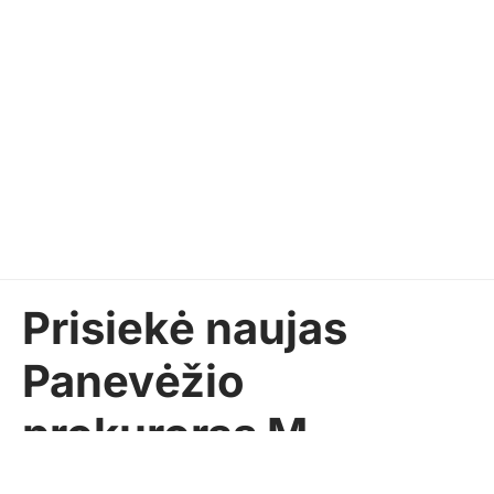
Prisiekė naujas
Panevėžio
prokuroras M.
Ražauskas