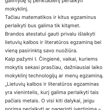
galimybę šį penktadienį perlaikyti
mokyklinį.
Tačiau matematikos ir kitus egzaminus
perlaikyti bus galima tik kitąmet.
Brandos atestatui gauti privalu išlaikyti
lietuvių kalbos ir literatūros egzaminą bei
vieną pasirinktą savo nuožiūra.
Kaip pažymi I. Čingienė, vaikai, kuriems
mokytis sekasi prasčiau, dažniausiai laiko
mokyklinį technologijų ar menų egzaminą.
„Lietuvių kalbos ir literatūros egzaminas
yra vienintelis, kurį galima perlaikyti tais
pačiais metais. O visi kiti dalykai, jeigu
norima perlaikyti ar pagerinti įvertinimą –