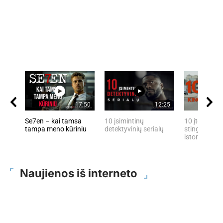
17:50
12:25
Se7en – kai tamsa
10 įsimintinų
10 įtemptų, 
tampa meno kūriniu
detektyvinių serialų
stingdančių 
istorijų
Naujienos iš interneto