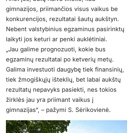
gimnazijos, priimančios visus vaikus be
konkurencijos, rezultatai šautų aukštyn.
Nebent valstybinius egzaminus pasirinktų
laikyti jos keturi ar penki auklėtiniai.
„Jau galime prognozuoti, kokie bus
egzaminų rezultatai po ketverių metų.
Galima investuoti daugybę tiek finansinių,
tiek žmogiškųjų išteklių, bet labai aukštų
rezultatų nepavyks pasiekti, nes tokios
žirklės jau yra priimant vaikus į
gimnazijas“, – pažymi S. Sėrikovienė.