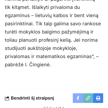
tik kitąmet. Išlaikyti privaloma du
egzaminus – lietuvių kalbos ir bent vieną
pasirinktinai. Tik taip galima savo rankose
turėti mokyklos baigimo pažymėjimą ir
toliau planuoti profesinį kelią. Jei norima
studijuoti aukštojoje mokykloje,
privalomas ir matematikos egzaminas“, –
pabrėžė I. Čingienė.
Bendrinti šį straipsnį
- R E K L A M A -