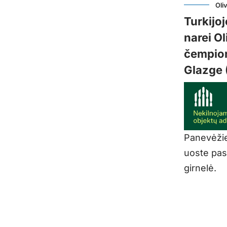
Oliv
Turkijoj
narei Ol
čempion
Glazge 
Panevėžie
uoste pasl
girnelė.