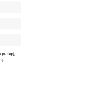
o puslapį,
rą.