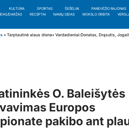
KULTŪRA
SPORTAS
ŠEŠĖLIAI
PANEVĖŽIO RAJONAS
ODAS/DARŽAS
RECEPTAI
NAMŲ GIDAS
MOKSLO ORBITA
VERSL
is
• Tarptautinė alaus diena
• Vardadieniai:
Donatas
,
Drąsutis
,
Jogai
atininkės O. Baleišytės
yvavimas Europos
ionate pakibo ant pla