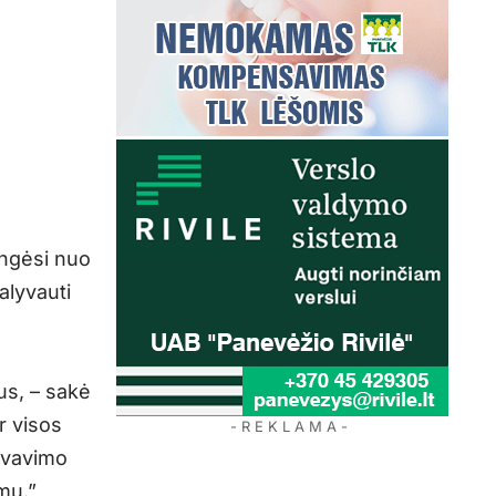
engėsi nuo
alyvauti
us, – sakė
ir visos
- R E K L A M A -
yvavimo
mų.”