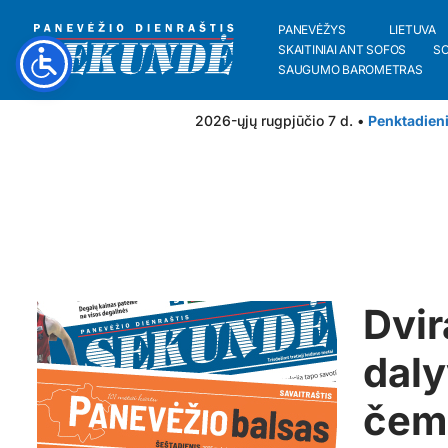
PANEVĖŽYS
LIETUVA
SKAITINIAI ANT SOFOS
S
SAUGUMO BAROMETRAS
2026-ųjų rugpjūčio 7 d. •
Penktadien
Dvir
dal
čemp