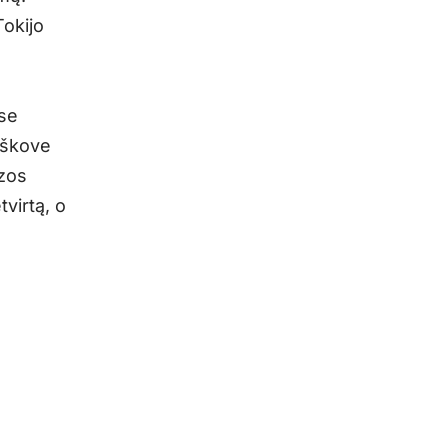
Tokijo
ose
uškove
nzos
virtą, o