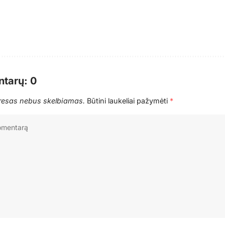
tarų: 0
dresas nebus skelbiamas.
Būtini laukeliai pažymėti
*