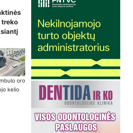
nktinės
s treko
siantį
ambulo oro
ojo kelio