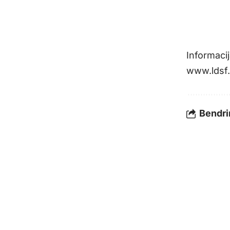
Informac
www.ldsf.
Bendrin