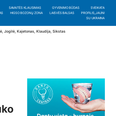
SAVAITĖS KLAUSIMAS
GYVENIMO BŪDAS
SVEIKATA
AS
HIGSO BOZONŲ ZONA
LAISVĖS BALSAS
PROFILIS_JAUNI
SU UKRAINA
lė
,
Jogilė
,
Kajetonas
,
Klaudija
,
Sikstas
uko