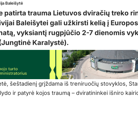
ija Baleišytė
e patirta trauma Lietuvos dviračių treko ri
ivijai Baleišytei gali užkirsti kelią į Europo
atą, vyksiantį rugpjūčio 2-7 dienomis vyk
(Jungtinė Karalystė).
tė, šeštadienį grįždama iš treniruočių stovyklos, St
ydo ir patyrė kojos traumą – dviratininkei išniro kairi