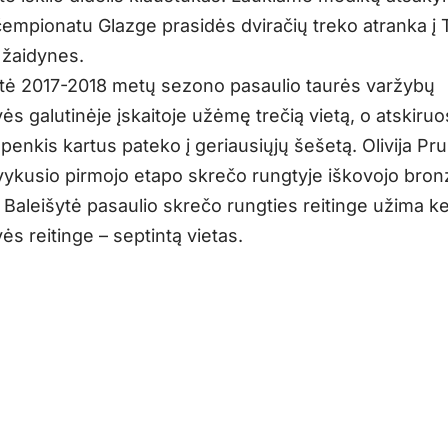
empionatu Glazge prasidės dviračių treko atranka į 
 žaidynes.
ytė 2017-2018 metų sezono pasaulio taurės varžybų
s galutinėje įskaitoje užėmę trečią vietą, o atskiru
penkis kartus pateko į geriausiųjų šešetą. Olivija Pr
 vykusio pirmojo etapo skrečo rungtyje iškovojo bro
 Baleišytė pasaulio skrečo rungties reitinge užima ket
s reitinge – septintą vietas.