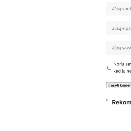
Noriu sav
kad jų ne
Rekom