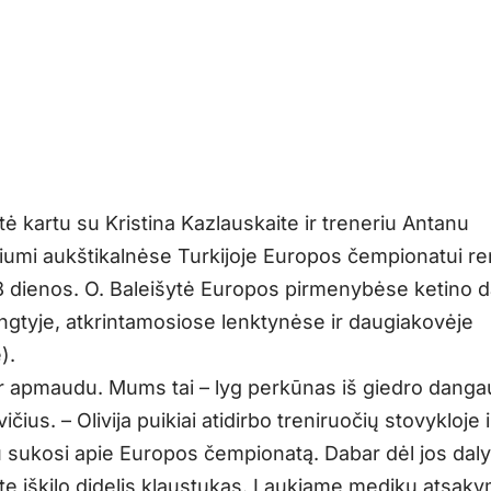
tė kartu su Kristina Kazlauskaite ir treneriu Antanu
iumi aukštikalnėse Turkijoje Europos čempionatui r
28 dienos. O. Baleišytė Europos pirmenybėse ketino d
ngtyje, atkrintamosiose lenktynėse ir daugiakovėje
).
r apmaudu. Mums tai – lyg perkūnas iš giedro danga
ičius. – Olivija puikiai atidirbo treniruočių stovykloje 
u sukosi apie Europos čempionatą. Dabar dėl jos dal
e iškilo didelis klaustukas. Laukiame medikų atsaky