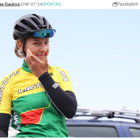
Pasidalinti
as Gaubys
2018-07-24
SPORTAS