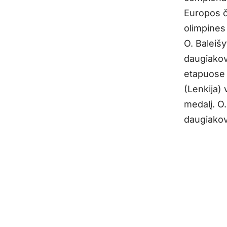
Europos č
olimpines
O. Baleiš
daugiakovė
etapuose 
(Lenkija)
medalį. O.
daugiakovė