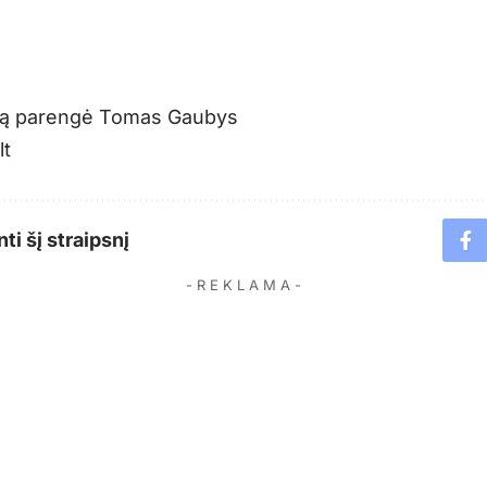
iją parengė Tomas Gaubys
lt
ti šį straipsnį
- R E K L A M A -