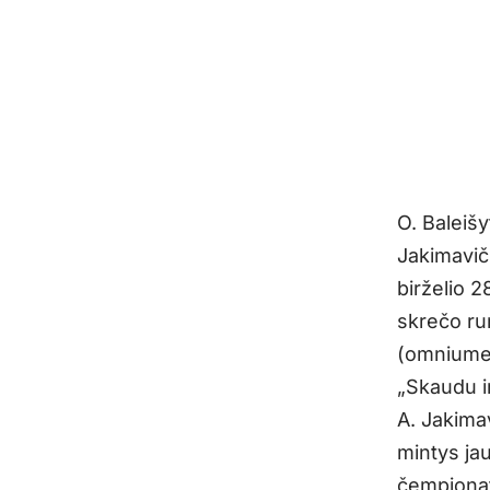
O. Baleišy
Jakimavič
birželio 
skrečo ru
(omniume
„Skaudu i
A. Jakimav
mintys ja
čempionat