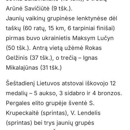
Arūnė Savičiūtė (9 tšk.).
Jaunių vaikinų grupinėse lenktynėse dėl
taškų (60 ratų, 15 km, 6 tarpiniai finišai)
pirmas buvo ukrainietis Maksym Lučyn
(50 tšk.). Antrą vietą užėmė Rokas
Gelžinis (37 tšk.), o trečią – Ignas
Mikalajūnas (31 tšk.)
Šeštadienį Lietuvos atstovai iškovojo 12
medalių – 5 aukso, 3 sidabro ir 4 bronzos.
Pergales elito grupėje šventė S.
Krupeckaitė (sprintas), V. Lendelis
(sprintas) bei trys jaunių grupės