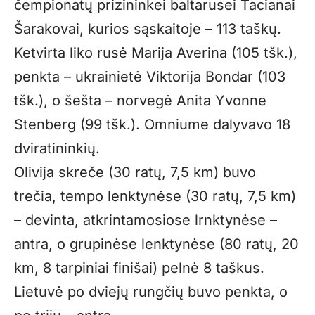
čempionatų prizininkei baltarusei Tacianai
Šarakovai, kurios sąskaitoje – 113 taškų.
Ketvirta liko rusė Marija Averina (105 tšk.),
penkta – ukrainietė Viktorija Bondar (103
tšk.), o šešta – norvegė Anita Yvonne
Stenberg (99 tšk.). Omniume dalyvavo 18
dviratininkių.
Olivija skreče (30 ratų, 7,5 km) buvo
trečia, tempo lenktynėse (30 ratų, 7,5 km)
– devinta, atkrintamosiose lrnktynėse –
antra, o grupinėse lenktynėse (80 ratų, 20
km, 8 tarpiniai finišai) pelnė 8 taškus.
Lietuvė po dviejų rungčių buvo penkta, o