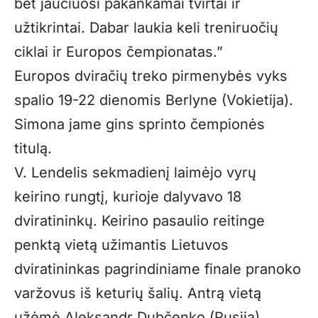
bet jaučiuosi pakankamai tvirtai ir
užtikrintai. Dabar laukia keli treniruočių
ciklai ir Europos čempionatas.”
Europos dviračių treko pirmenybės vyks
spalio 19-22 dienomis Berlyne (Vokietija).
Simona jame gins sprinto čempionės
titulą.
V. Lendelis sekmadienį laimėjo vyrų
keirino rungtį, kurioje dalyvavo 18
dviratininkų. Keirino pasaulio reitinge
penktą vietą užimantis Lietuvos
dviratininkas pagrindiniame finale pranoko
varžovus iš keturių šalių. Antrą vietą
užėmė Aleksandr Dubčenko (Rusija),