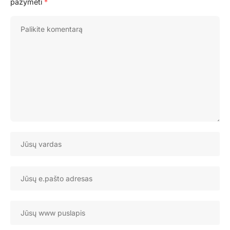
pažymėti
*