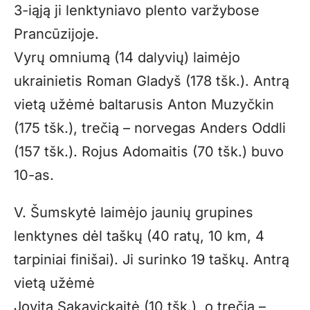
3-iąją ji lenktyniavo plento varžybose
Prancūzijoje.
Vyrų omniumą (14 dalyvių) laimėjo
ukrainietis Roman Gladyš (178 tšk.). Antrą
vietą užėmė baltarusis Anton Muzyčkin
(175 tšk.), trečią – norvegas Anders Oddli
(157 tšk.). Rojus Adomaitis (70 tšk.) buvo
10-as.
V. Šumskytė laimėjo jaunių grupines
lenktynes dėl taškų (40 ratų, 10 km, 4
tarpiniai finišai). Ji surinko 19 taškų. Antrą
vietą užėmė
Jovita Sakavickaitė (10 tšk.), o trečią –