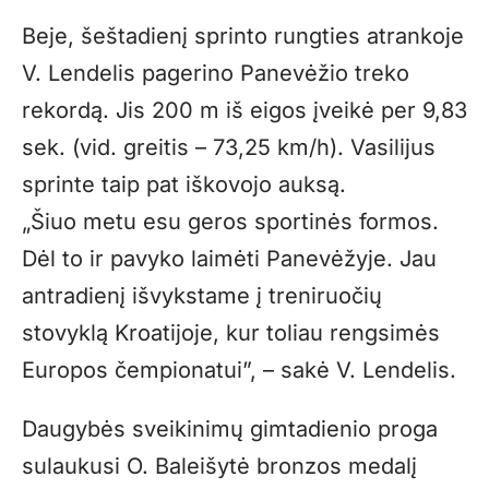
Beje, šeštadienį sprinto rungties atrankoje
V. Lendelis pagerino Panevėžio treko
rekordą. Jis 200 m iš eigos įveikė per 9,83
sek. (vid. greitis – 73,25 km/h). Vasilijus
sprinte taip pat iškovojo auksą.
„Šiuo metu esu geros sportinės formos.
Dėl to ir pavyko laimėti Panevėžyje. Jau
antradienį išvykstame į treniruočių
stovyklą Kroatijoje, kur toliau rengsimės
Europos čempionatui”, – sakė V. Lendelis.
Daugybės sveikinimų gimtadienio proga
sulaukusi O. Baleišytė bronzos medalį