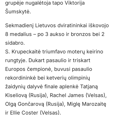
grupėje nugalėtoja tapo Viktorija
Šumskytė.
Sekmadienį Lietuvos dviratininkai iškovojo
8 medalius – po 3 aukso ir bronzos bei 2
sidabro.
S. Krupeckaitė triumfavo moterų keirino
rungtyje. Dukart pasaulio ir triskart
Europos čempionė, buvusi pasaulio
rekordininkė bei ketverių olimpinių
žaidynių dalyvė finale aplenkė Tatjaną
Kiseliovą (Rusija), Rachel James (Velsas),
Olgą Gončarovą (Rusija), Miglę Marozaitę
ir Ellie Coster (Velsas).