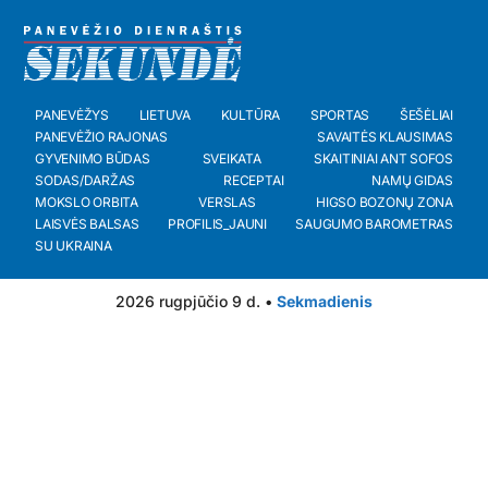
PANEVĖŽYS
LIETUVA
KULTŪRA
SPORTAS
ŠEŠĖLIAI
PANEVĖŽIO RAJONAS
SAVAITĖS KLAUSIMAS
GYVENIMO BŪDAS
SVEIKATA
SKAITINIAI ANT SOFOS
SODAS/DARŽAS
RECEPTAI
NAMŲ GIDAS
MOKSLO ORBITA
VERSLAS
HIGSO BOZONŲ ZONA
LAISVĖS BALSAS
PROFILIS_JAUNI
SAUGUMO BAROMETRAS
SU UKRAINA
2026 rugpjūčio 9 d. •
Sekmadienis