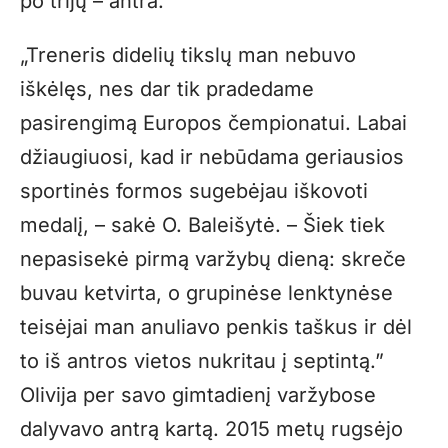
po trijų – antra.
„Treneris didelių tikslų man nebuvo
iškėlęs, nes dar tik pradedame
pasirengimą Europos čempionatui. Labai
džiaugiuosi, kad ir nebūdama geriausios
sportinės formos sugebėjau iškovoti
medalį, – sakė O. Baleišytė. – Šiek tiek
nepasisekė pirmą varžybų dieną: skreče
buvau ketvirta, o grupinėse lenktynėse
teisėjai man anuliavo penkis taškus ir dėl
to iš antros vietos nukritau į septintą.”
Olivija per savo gimtadienį varžybose
dalyvavo antrą kartą. 2015 metų rugsėjo