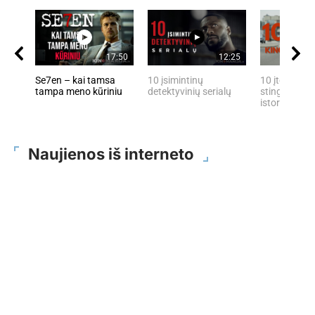
17:50
12:25
Se7en – kai tamsa
10 įsimintinų
10 įtemptų, 
tampa meno kūriniu
detektyvinių serialų
stingdančių 
istorijų
Naujienos iš interneto