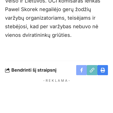
Velso ir Lietuvos. UCI komisaras lenkas
Pawel Skorek negailėjo gerų žodžių
varžybų organizatoriams, teisėjams ir
stebėjosi, kad per varžybas nebuvo nė
vienos dviratininkų griūties.
Bendrinti šį straipsnį
- R E K L A M A -