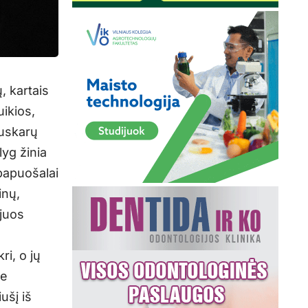
, kartais
uikios,
auskarų
lyg žinia
papuošalai
inų,
 juos
ri, o jų
je
ušį iš