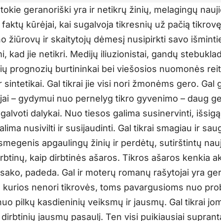
tokie geranoriški yra ir netikrų žinių, melagingų nauji
faktų kūrėjai, kai sugalvoja tikresnių už pačią tikrov
 žiūrovų ir skaitytojų dėmesį nusipirkti savo išmintie
, kad jie netikri. Medijų iliuzionistai, gandų stebuklad
ų prognozių burtininkai bei viešosios nuomonės rei
ir sintetikai. Gal tikrai jie visi nori žmonėms gero. Gal 
ijai – gydymui nuo pernelyg tikro gyvenimo – daug ge
galvoti dalykai. Nuo tiesos galima susinervinti, išsigąs
alima nusivilti ir susijaudinti. Gal tikrai smagiau ir sau
 į smegenis apgaulingų žinių ir perdėtų, sutirštintų nau
irbtinų, kaip dirbtinės ašaros. Tikros ašaros kenkia a
 sako, padeda. Gal ir moterų romanų rašytojai yra ger
 kurios nenori tikrovės, toms pavargusioms nuo pro
uo pilkų kasdieninių veiksmų ir jausmų. Gal tikrai jo
 į dirbtinių jausmų pasaulį. Ten visi puikiausiai supranta