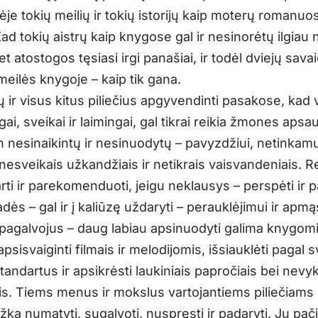
ėje tokių meilių ir tokių istorijų kaip moterų romanuo
d tokių aistrų kaip knygose gal ir nesinorėtų ilgiau 
et atostogos tęsiasi irgi panašiai, ir todėl dviejų savai
meilės knygoje – kaip tik gana.
ų ir visus kitus piliečius apgyvendinti pasakose, kad v
gai, sveikai ir laimingai, gal tikrai reikia žmones apsa
n nesinaikintų ir nesinuodytų – pavyzdžiui, netinkamu
nesveikais užkandžiais ir netikrais vaisvandeniais. R
rti ir parekomenduoti, jeigu neklausys – perspėti ir 
dės – gal ir į kaliūzę uždaryti – perauklėjimui ir ap
 pagalvojus – daug labiau apsinuodyti galima knygomi
apsisvaiginti filmais ir melodijomis, išsiauklėti pagal 
andartus ir apsikrėsti laukiniais papročiais bei nevy
is. Tiems menus ir mokslus vartojantiems piliečiams i
žką numatyti, sugalvoti, nuspręsti ir padaryti. Jų pači