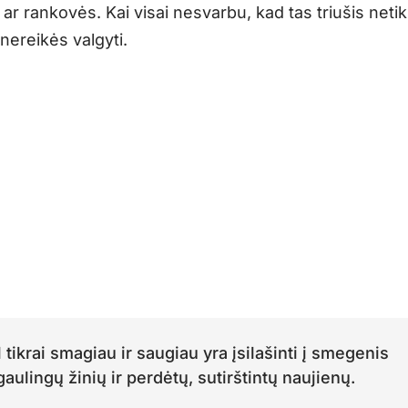
ar rankovės. Kai visai nesvarbu, kad tas triušis netik
k nereikės valgyti.
 tikrai smagiau ir saugiau yra įsilašinti į smegenis
aulingų žinių ir perdėtų, sutirštintų naujienų.