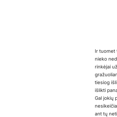
Ir tuomet 
nieko neda
rinkėjai u
gražuolia
tiesiog iš
išlikti pan
Gal jokių 
nesikeičia.
ant tų net