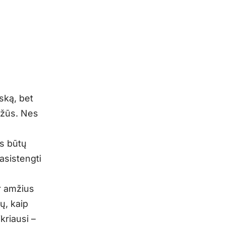
iską, bet
ažūs. Nes
us būtų
pasistengti
er amžius
kų, kaip
ikriausi –