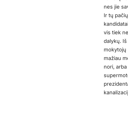
nes jie sa
Ir tų pači
kandidatai
vis tiek n
dalykų. Iš
mokytojų i
mažiau mo
nori, arba
supermote
prezidenta
kanalizac