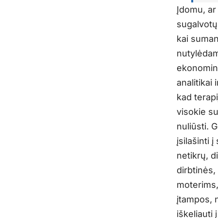
Įdomu, ar 
sugalvotų 
kai sumano
nutylėdami
ekonomini
analitikai 
kad terap
visokie su
nuliūsti. G
įsilašinti
netikrų, d
dirbtinės,
moterims,
įtampos, n
iškeliauti