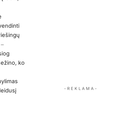
e
vendinti
riešingų
 ‒
siog
nežino, ko
mylimas
- R E K L A M A -
leidusį