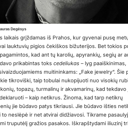
tauras Degėsys
s laikais grįždamas iš Prahos, kur gyvenai pusę metų
i lauktuvių pigios čekiškos bižuterijos. Bet tokios p
 pagamintos, kad ant tų karolių, apyrankių, segių ar 
ūdavo prikabintas toks
cedeliukas
– lyg paaiškinimas, 
sivaizduojamiems muitininkams: „Fake jewelry“. Šie 
ie tikroviški, taip tobulai nukopijuoti nuo visokių rub
rkonių, topazų, turmalinų ir akvamarinų, kad tekdavo
 deklaruoti – kaip netikrus. Žinoma, kad tarp netikrų
ių jie būdavo patys tikriausi. Jie būdavo išties netik
 to neslėpė ir net atvirai didžiavosi. Tikrame pasauly
 truputėlį gražios pasakos. Iškrapštydami iliuzinį tri