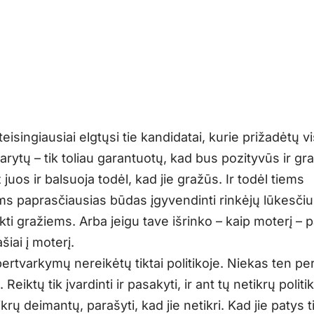
teisingiausiai elgtųsi tie kandidatai, kurie prižadėtų v
rytų – tik toliau garantuotų, kad bus pozityvūs ir gr
ž juos ir balsuoja todėl, kad jie gražūs. Ir todėl tiems
ms paprasčiausias būdas įgyvendinti rinkėjų lūkesči
likti gražiems. Arba jeigu tave išrinko – kaip moterį – 
ašiai į moterį.
pertvarkymų nereikėtų tiktai politikoje. Niekas ten p
 Reiktų tik įvardinti ir pasakyti, ir ant tų netikrų politi
ikrų deimantų, parašyti, kad jie netikri. Kad jie patys t