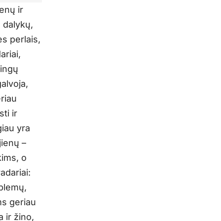
enų ir
ę dalykų,
s perlais,
ariai,
tingų
galvoja,
riau
ti ir
giau yra
jienų –
kims, o
adariai:
blemų,
ms geriau
 ir žino,