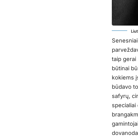
Liu
Senesniai
parveždava
taip gerai
būtinai b
kokiems į
būdavo tok
safyrų, ci
specialiai
brangakmen
gamintojai
dovanodami