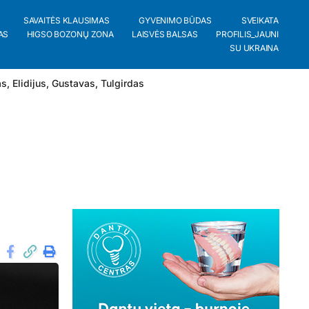
SAVAITĖS KLAUSIMAS
GYVENIMO BŪDAS
SVEIKATA
AS
HIGSO BOZONŲ ZONA
LAISVĖS BALSAS
PROFILIS_JAUNI
SU UKRAINA
as
,
Elidijus
,
Gustavas
,
Tulgirdas