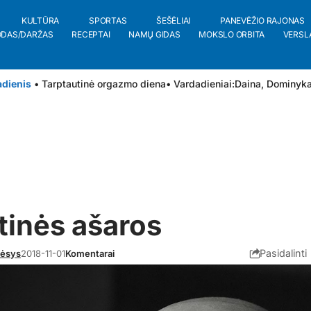
KULTŪRA
SPORTAS
ŠEŠĖLIAI
PANEVĖŽIO RAJONAS
ODAS/DARŽAS
RECEPTAI
NAMŲ GIDAS
MOKSLO ORBITA
VERSL
adienis
• Tarptautinė orgazmo diena
• Vardadieniai:
Daina
,
Dominyk
tinės ašaros
Pasidalinti
gėsys
2018-11-01
Komentarai