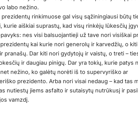
vo labo nežino.
ų prezidentų rinkimuose gal visų sąžiningiausi būtų ti
, kurie aiškiai suprastų, kad visų rinkėjų lūkesčių įgy
epavyks: nes visi balsuojantieji už tave nori visiškai p
 prezidentų kai kurie nori generolų ir karvedžių, o kiti
r pranašų. Dar kiti nori gydytojų ir vaistų, o treti – tie
kesčių ir daugiau pinigų. Dar yra tokių, kurie patys 
 net nežino, ko galėtų norėti iš to supervyriško ar
riško prezidento. Arba nori visai nedaug – kad tas 
s nutiestų jiems asfalto ir sutaisytų nutrūkusį ir pasi
ijos vamzdį.