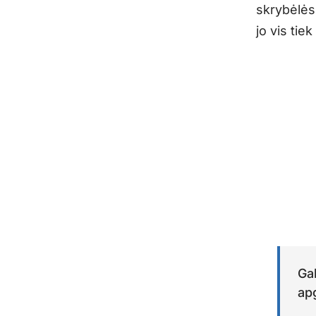
skrybėlės 
jo vis tie
Gal
apg