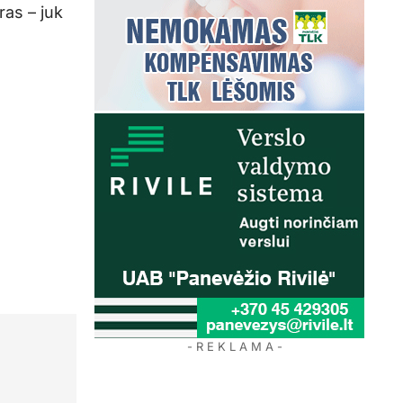
ras – juk
- R E K L A M A -