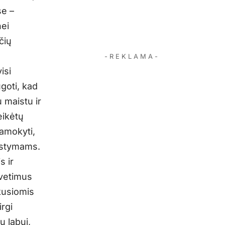
se –
nei
čių
- R E K L A M A -
isi
ugoti, kad
 maistu ir
eikėtų
pamokyti,
mąstymams.
s ir
svetimus
kusiomis
rgi
ų labui,