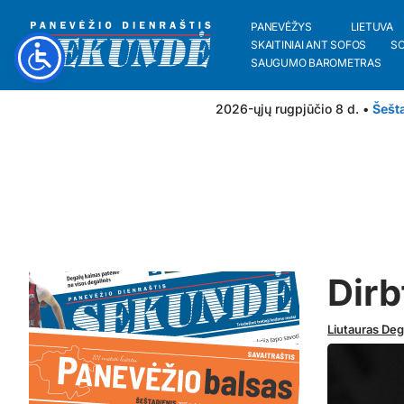
PANEVĖŽYS
LIETUVA
SKAITINIAI ANT SOFOS
S
SAUGUMO BAROMETRAS
2026-ųjų rugpjūčio 8 d. •
Šešt
Dirb
Liutauras De