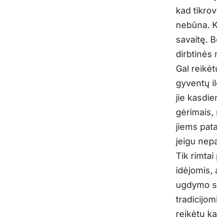
kad tikrov
nebūna. Ka
savaitę. B
dirbtinės 
Gal reikėt
gyventų il
jie kasdie
gėrimais, 
jiems pata
jeigu nepa
Tik rimtai
idėjomis, 
ugdymo st
tradicijom
reikėtų ka