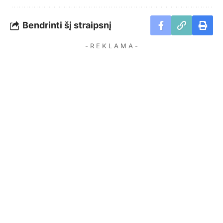
Bendrinti šį straipsnį
- R E K L A M A -