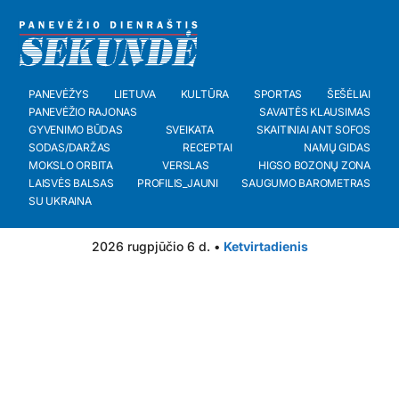
PANEVĖŽYS
LIETUVA
KULTŪRA
SPORTAS
ŠEŠĖLIAI
PANEVĖŽIO RAJONAS
SAVAITĖS KLAUSIMAS
GYVENIMO BŪDAS
SVEIKATA
SKAITINIAI ANT SOFOS
SODAS/DARŽAS
RECEPTAI
NAMŲ GIDAS
MOKSLO ORBITA
VERSLAS
HIGSO BOZONŲ ZONA
LAISVĖS BALSAS
PROFILIS_JAUNI
SAUGUMO BAROMETRAS
SU UKRAINA
2026 rugpjūčio 6 d. •
Ketvirtadienis