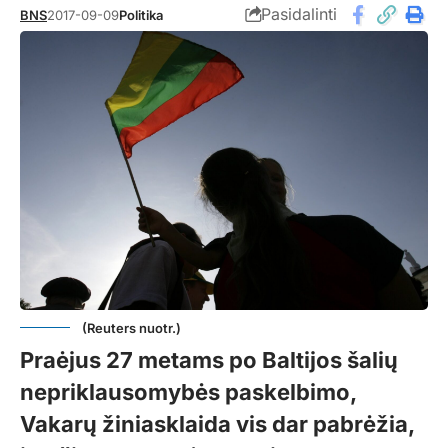
Pasidalinti
BNS
2017-09-09
Politika
(Reuters nuotr.)
Praėjus 27 metams po Baltijos šalių
nepriklausomybės paskelbimo,
Vakarų žiniasklaida vis dar pabrėžia,