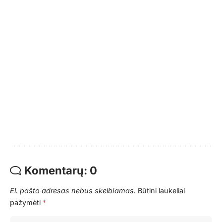
Komentarų: 0
El. pašto adresas nebus skelbiamas.
Būtini laukeliai
pažymėti
*