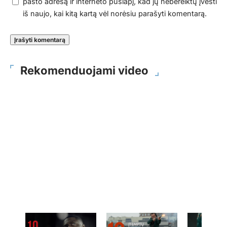
pašto adresą ir interneto puslapį, kad jų nebereiktų įvesti
iš naujo, kai kitą kartą vėl norėsiu parašyti komentarą.
Rekomenduojami video