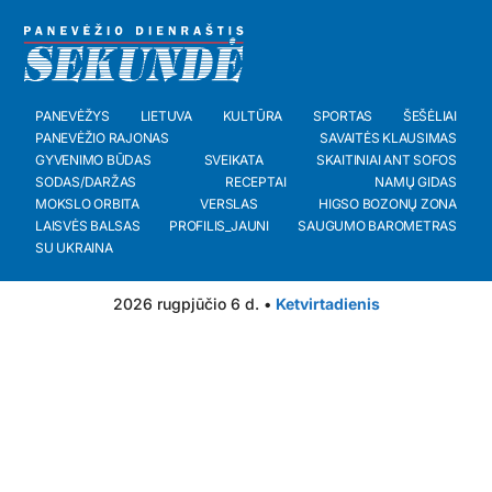
PANEVĖŽYS
LIETUVA
KULTŪRA
SPORTAS
ŠEŠĖLIAI
PANEVĖŽIO RAJONAS
SAVAITĖS KLAUSIMAS
GYVENIMO BŪDAS
SVEIKATA
SKAITINIAI ANT SOFOS
SODAS/DARŽAS
RECEPTAI
NAMŲ GIDAS
MOKSLO ORBITA
VERSLAS
HIGSO BOZONŲ ZONA
LAISVĖS BALSAS
PROFILIS_JAUNI
SAUGUMO BAROMETRAS
SU UKRAINA
2026 rugpjūčio 6 d. •
Ketvirtadienis