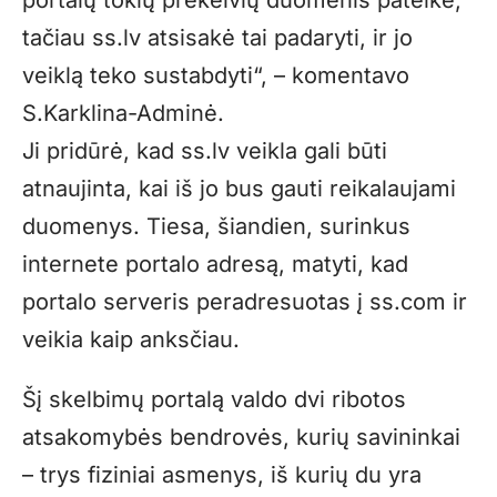
portalų tokių prekeivių duomenis pateikė,
tačiau ss.lv atsisakė tai padaryti, ir jo
veiklą teko sustabdyti“, – komentavo
S.Karklina-Adminė.
Ji pridūrė, kad ss.lv veikla gali būti
atnaujinta, kai iš jo bus gauti reikalaujami
duomenys. Tiesa, šiandien, surinkus
internete portalo adresą, matyti, kad
portalo serveris peradresuotas į ss.com ir
veikia kaip anksčiau.
Šį skelbimų portalą valdo dvi ribotos
atsakomybės bendrovės, kurių savininkai
– trys fiziniai asmenys, iš kurių du yra