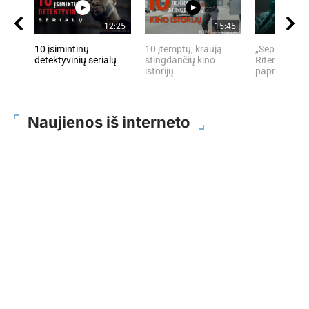
12:25
15:45
10 įsimintinų
10 įtemptų, kraują
„Septynių Ka
detektyvinių serialų
stingdančių kino
Riteris" – kai
istorijų
paprastumas
Naujienos iš interneto