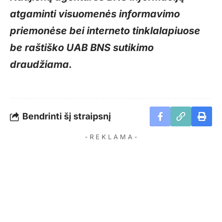
atgaminti visuomenės informavimo
priemonėse bei interneto tinklalapiuose
be raštiško UAB BNS sutikimo
draudžiama.
Bendrinti šį straipsnį
- R E K L A M A -