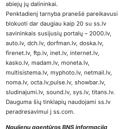
abiejų jų dalininkai.
Penktadienį tarnyba pranešė pareikavusi
blokuoti dar daugiau kaip 20 su ss.lv
savininkais susijusių portalų – 2000.lv,
auto.lv, dch.lv, dorfman.lv, doska.lv,
firenet.lv, ftp.lv, inet.lv, internet.lv,
kasko.lv, madam.lv, moneta.lv,
multisistema.lv, myphoto.lv, netmail.lv,
noma.lv, octa.lv,pulse.lv, showbar.lv,
sludinajumi.lv, sound.lv, sys.lv, titans.lv.
Dauguma šių tinklapių naudojami ss.lv
peradresavimui į ss.com.
Naujienų agentūros BNS informaciją