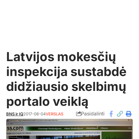
Latvijos mokesčių
inspekcija sustabdė
didžiausio skelbimų
portalo veiklą
Pasidalinti
BNS ir IQ
2017-08-04
VERSLAS