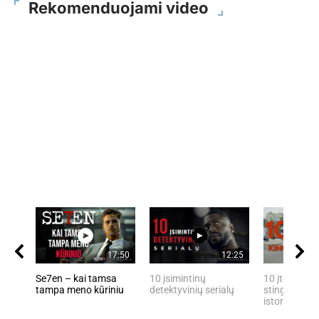
Rekomenduojami video
17:50
12:25
Se7en – kai tamsa
10 įsimintinų
10 įtemptų, 
tampa meno kūriniu
detektyvinių serialų
stingdančių 
istorijų