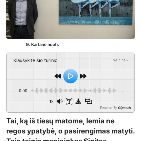
G. Kartano nuotr.
Klausykite šio turinio
Vaidina
:
-
0:00
-:--
1x
Powered By
GSpeech
Tai, ką iš tiesų matome, lemia ne
regos ypatybė, o pasirengimas matyti.
Taip teigia menininkas Sigitas