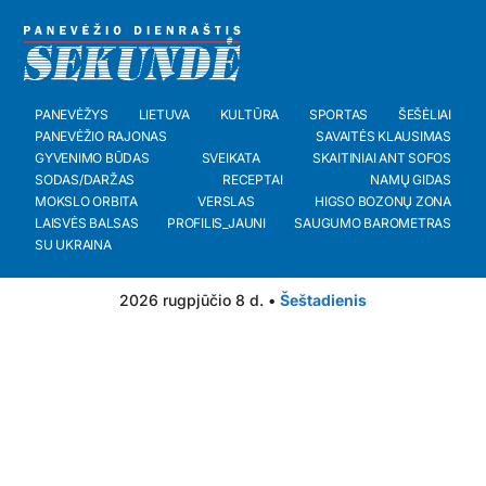
PANEVĖŽYS
LIETUVA
KULTŪRA
SPORTAS
ŠEŠĖLIAI
PANEVĖŽIO RAJONAS
SAVAITĖS KLAUSIMAS
GYVENIMO BŪDAS
SVEIKATA
SKAITINIAI ANT SOFOS
SODAS/DARŽAS
RECEPTAI
NAMŲ GIDAS
MOKSLO ORBITA
VERSLAS
HIGSO BOZONŲ ZONA
LAISVĖS BALSAS
PROFILIS_JAUNI
SAUGUMO BAROMETRAS
SU UKRAINA
2026 rugpjūčio 8 d. •
Šeštadienis