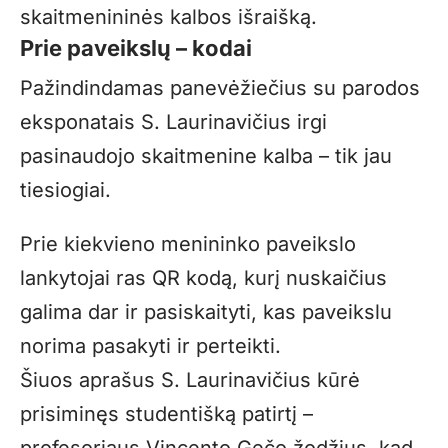
skaitmenininės kalbos išraišką.
Prie paveikslų – kodai
Pažindindamas panevėžiečius su parodos
eksponatais S. Laurinavičius irgi
pasinaudojo skaitmenine kalba – tik jau
tiesiogiai.
Prie kiekvieno menininko paveikslo
lankytojai ras QR kodą, kurį nuskaičius
galima dar ir pasiskaityti, kas paveikslu
norima pasakyti ir perteikti.
Šiuos aprašus S. Laurinavičius kūrė
prisiminęs studentišką patirtį –
profesoriaus Vincento Gečo žodžius, kad