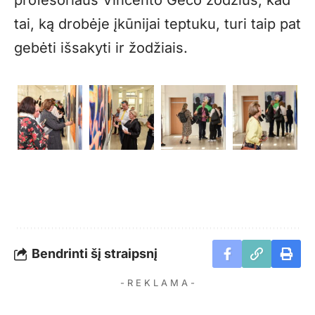
tai, ką drobėje įkūnijai teptuku, turi taip pat
gebėti išsakyti ir žodžiais.
Bendrinti šį straipsnį
- R E K L A M A -