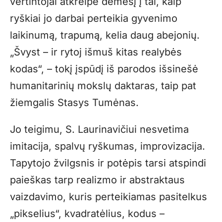
vertintojai atkreipė dėmesį į tai, kaip
ryškiai jo darbai perteikia gyvenimo
laikinumą, trapumą, kelia daug abejonių.
„Švyst – ir rytoj išmuš kitas realybės
kodas“, – tokį įspūdį iš parodos išsinešė
humanitarinių mokslų daktaras, taip pat
žiemgalis Stasys Tumėnas.
Jo teigimu, S. Laurinavičiui nesvetima
imitacija, spalvų ryškumas, improvizacija.
Tapytojo žvilgsnis ir potėpis tarsi atspindi
paieškas tarp realizmo ir abstraktaus
vaizdavimo, kuris perteikiamas pasitelkus
„pikselius“, kvadratėlius, kodus –