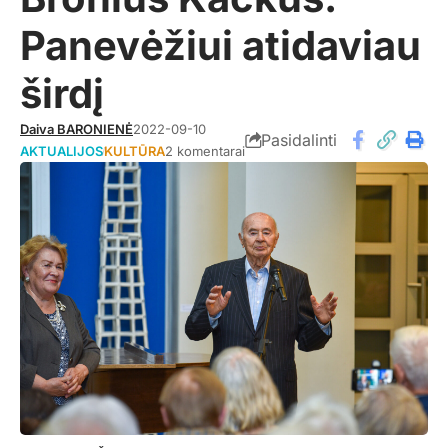
Panevėžiui atidaviau
širdį
Daiva BARONIENĖ
2022-09-10
Pasidalinti
AKTUALIJOS
KULTŪRA
2 komentarai