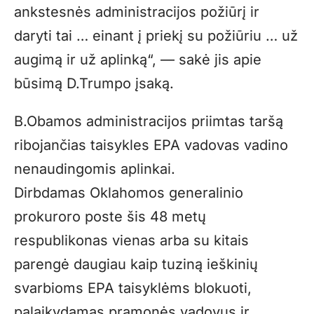
ankstesnės administracijos požiūrį ir
daryti tai … einant į priekį su požiūriu … už
augimą ir už aplinką“, — sakė jis apie
būsimą D.Trumpo įsaką.
B.Obamos administracijos priimtas taršą
ribojančias taisykles EPA vadovas vadino
nenaudingomis aplinkai.
Dirbdamas Oklahomos generalinio
prokuroro poste šis 48 metų
respublikonas vienas arba su kitais
parengė daugiau kaip tuziną ieškinių
svarbioms EPA taisyklėms blokuoti,
palaikydamas pramonės vadovus ir