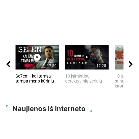
17:50
12:25
Se7en – kai tamsa
10 įsimintinų
10 įtemptų, 
tampa meno kūriniu
detektyvinių serialų
stingdančių 
istorijų
Naujienos iš interneto