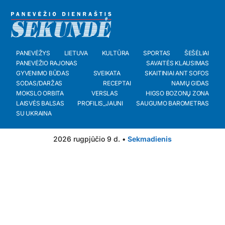
PANEVĖŽYS
LIETUVA
KULTŪRA
SPORTAS
ŠEŠĖLIAI
PANEVĖŽIO RAJONAS
SAVAITĖS KLAUSIMAS
GYVENIMO BŪDAS
SVEIKATA
SKAITINIAI ANT SOFOS
SODAS/DARŽAS
RECEPTAI
NAMŲ GIDAS
MOKSLO ORBITA
VERSLAS
HIGSO BOZONŲ ZONA
LAISVĖS BALSAS
PROFILIS_JAUNI
SAUGUMO BAROMETRAS
SU UKRAINA
2026 rugpjūčio 9 d. •
Sekmadienis