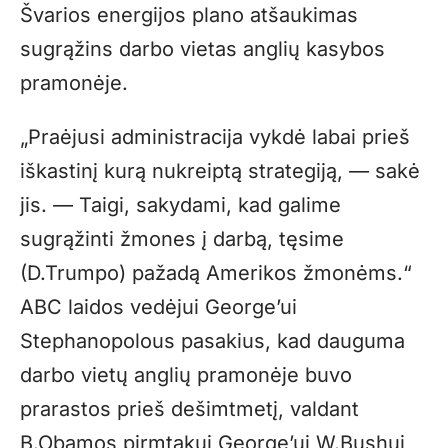
Švarios energijos plano atšaukimas
sugrąžins darbo vietas anglių kasybos
pramonėje.
„Praėjusi administracija vykdė labai prieš
iškastinį kurą nukreiptą strategiją, — sakė
jis. — Taigi, sakydami, kad galime
sugrąžinti žmones į darbą, tęsime
(D.Trumpo) pažadą Amerikos žmonėms.“
ABC laidos vedėjui George’ui
Stephanopolous pasakius, kad dauguma
darbo vietų anglių pramonėje buvo
prarastos prieš dešimtmetį, valdant
B.Obamos pirmtakui George’ui W.Bushui,