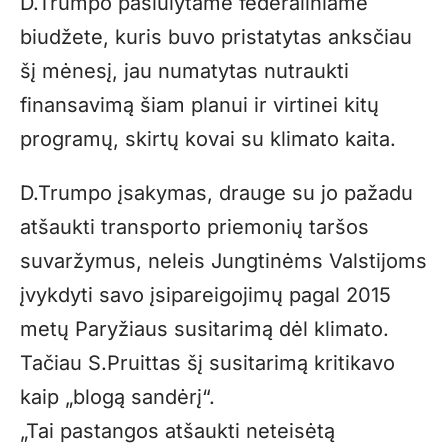
D.Trumpo pasiūlytame federaliniame
biudžete, kuris buvo pristatytas anksčiau
šį mėnesį, jau numatytas nutraukti
finansavimą šiam planui ir virtinei kitų
programų, skirtų kovai su klimato kaita.
D.Trumpo įsakymas, drauge su jo pažadu
atšaukti transporto priemonių taršos
suvaržymus, neleis Jungtinėms Valstijoms
įvykdyti savo įsipareigojimų pagal 2015
metų Paryžiaus susitarimą dėl klimato.
Tačiau S.Pruittas šį susitarimą kritikavo
kaip „blogą sandėrį“.
„Tai pastangos atšaukti neteisėtą