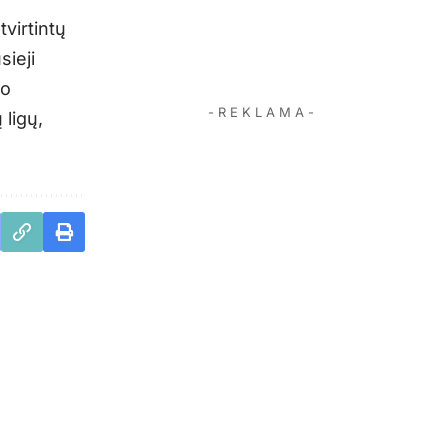
virtintų
sieji
io
- R E K L A M A -
 ligų,