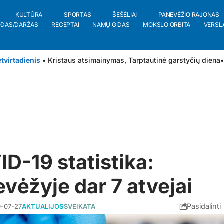
KULTŪRA
SPORTAS
ŠEŠĖLIAI
PANEVĖŽIO RAJONAS
ODAS/DARŽAS
RECEPTAI
NAMŲ GIDAS
MOKSLO ORBITA
VERSL
tvirtadienis
• Kristaus atsimainymas, Tarptautinė garstyčių diena
•
D-19 statistika:
vėžyje dar 7 atvejai
Pasidalinti
-07-27
AKTUALIJOS
SVEIKATA