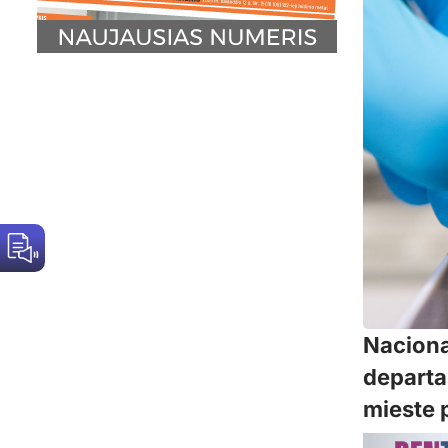
Naciona
departa
mieste p