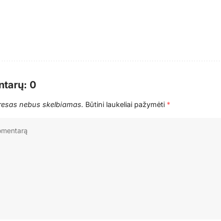
tarų: 0
dresas nebus skelbiamas.
Būtini laukeliai pažymėti
*