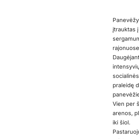
Panevėžyj
įtrauktas 
sergamuma
rajonuose
Daugėjant
intensyvių
socialinės
praleidę 
panevėžie
Vien per 
arenos, pl
iki šiol.
Pastaruoj