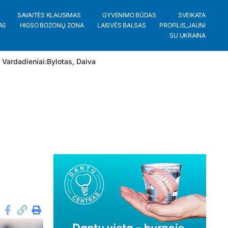
SAVAITĖS KLAUSIMAS
GYVENIMO BŪDAS
SVEIKATA
AS
HIGSO BOZONŲ ZONA
LAISVĖS BALSAS
PROFILIS_JAUNI
SU UKRAINA
 Vardadieniai:
Bylotas
,
Daiva