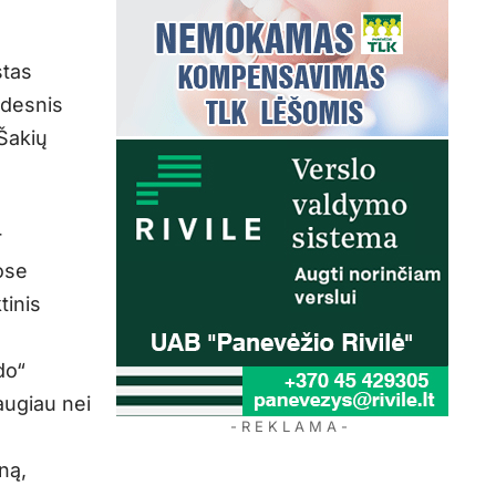
stas
idesnis
Šakių
r
ose
tinis
do“
daugiau nei
- R E K L A M A -
ną,