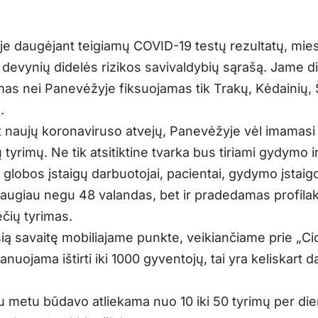
e daugėjant teigiamų COVID-19 testų rezultatų, mie
į devynių didelės rizikos savivaldybių sąrašą. Jame d
s nei Panevėžyje fiksuojamas tik Trakų, Kėdainių, 
.
 naujų koronaviruso atvejų, Panevėžyje vėl imamasi
 tyrimų. Ne tik atsitiktine tvarka bus tiriami gydymo i
 globos įstaigų darbuotojai, pacientai, gydymo įstaig
daugiau negu 48 valandas, bet ir pradedamas profilak
čių tyrimas.
šią savaitę mobiliajame punkte, veikiančiame prie „Ci
anuojama ištirti iki 1000 gyventojų, tai yra keliskart 
u metu būdavo atliekama nuo 10 iki 50 tyrimų per die