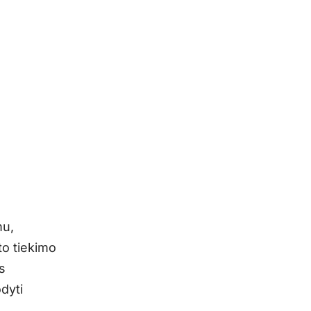
mu,
to tiekimo
s
dyti