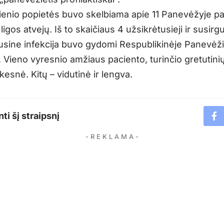
dienio popietės buvo skelbiama apie 11 Panevėžyje pat
igos atvejų. Iš to skaičiaus 4 užsikrėtusieji ir susirgu
usine infekcija buvo gydomi Respublikinėje Panevėž
. Vieno vyresnio amžiaus paciento, turinčio gretutinių
esnė. Kitų – vidutinė ir lengva.
ti šį straipsnį
- R E K L A M A -