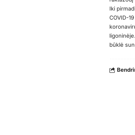
Iki pirma
COVID-19 l
koronavir
ligoninėje
būklė sunk
Bendrin