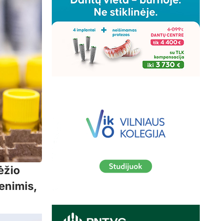
ėžio
enimis,