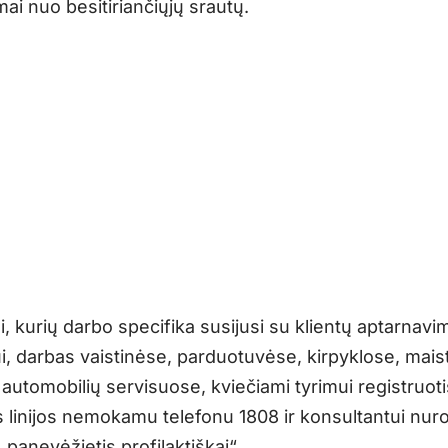
ai nuo besitiriančiųjų srautų.
i, kurių darbo specifika susijusi su klientų aptarnavi
i, darbas vaistinėse, parduotuvėse, kirpyklose, mais
 automobilių servisuose, kviečiami tyrimui registruoti
s linijos nemokamu telefonu 1808 ir konsultantui nuro
„panevėžietis profilaktiškai“.