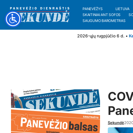
PANEVĖŽYS
LIETUVA
SKAITINIAI ANT SOFOS
S
SAUGUMO BAROMETRAS
2026-ųjų rugpjūčio 6 d. •
Ke
COVI
Pane
Sekundė
2020