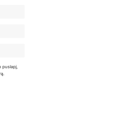
o puslapį,
rą.