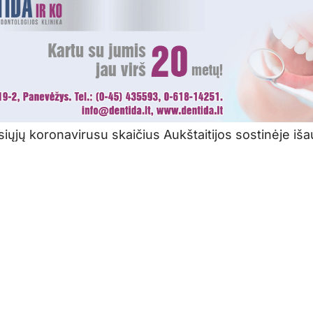
iųjų koronavirusu skaičius Aukštaitijos sostinėje išau