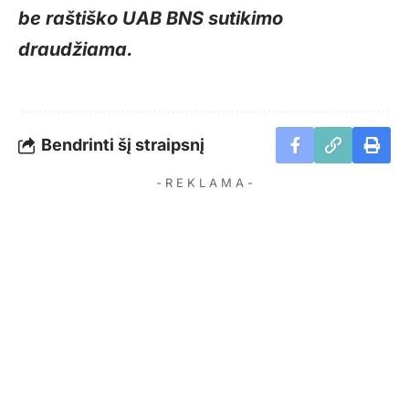
be raštiško UAB BNS sutikimo
draudžiama.
Bendrinti šį straipsnį
- R E K L A M A -