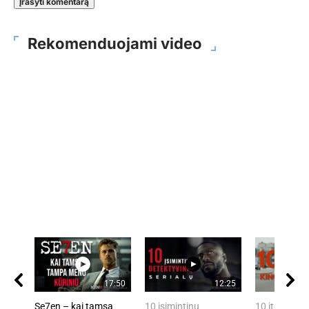
Rekomenduojami video
17:50
12:25
Se7en – kai tamsa
10 įsimintinų
10 įtemptų, 