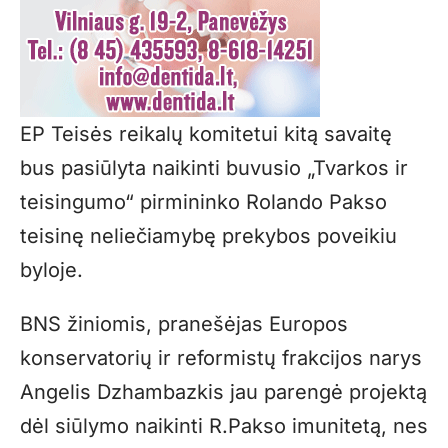
EP Teisės reikalų komitetui kitą savaitę
bus pasiūlyta naikinti buvusio „Tvarkos ir
teisingumo“ pirmininko Rolando Pakso
teisinę neliečiamybę prekybos poveikiu
byloje.
BNS žiniomis, pranešėjas Europos
konservatorių ir reformistų frakcijos narys
Angelis Dzhambazkis jau parengė projektą
dėl siūlymo naikinti R.Pakso imunitetą, nes