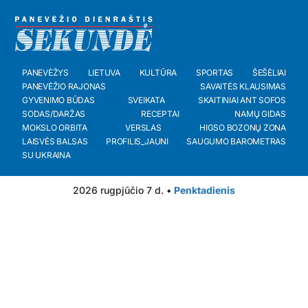
PANEVĖŽYS
LIETUVA
KULTŪRA
SPORTAS
ŠEŠĖLIAI
PANEVĖŽIO RAJONAS
SAVAITĖS KLAUSIMAS
GYVENIMO BŪDAS
SVEIKATA
SKAITINIAI ANT SOFOS
SODAS/DARŽAS
RECEPTAI
NAMŲ GIDAS
MOKSLO ORBITA
VERSLAS
HIGSO BOZONŲ ZONA
LAISVĖS BALSAS
PROFILIS_JAUNI
SAUGUMO BAROMETRAS
SU UKRAINA
2026 rugpjūčio 7 d. •
Penktadienis