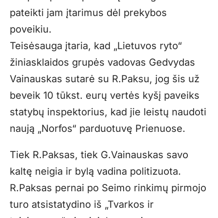
pateikti jam įtarimus dėl prekybos
poveikiu.
Teisėsauga įtaria, kad „Lietuvos ryto“
žiniasklaidos grupės vadovas Gedvydas
Vainauskas sutarė su R.Paksu, jog šis už
beveik 10 tūkst. eurų vertės kyšį paveiks
statybų inspektorius, kad jie leistų naudoti
naują „Norfos“ parduotuvę Prienuose.
Tiek R.Paksas, tiek G.Vainauskas savo
kaltę neigia ir bylą vadina politizuota.
R.Paksas pernai po Seimo rinkimų pirmojo
turo atsistatydino iš „Tvarkos ir