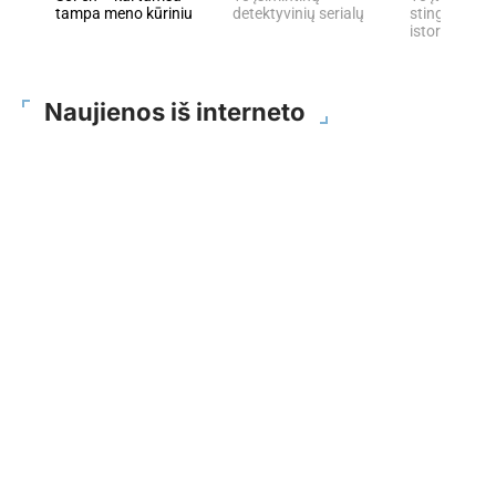
tampa meno kūriniu
detektyvinių serialų
stingdančių 
istorijų
Naujienos iš interneto