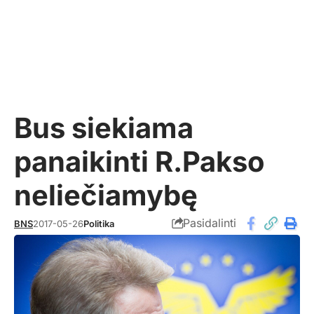
Bus siekiama
panaikinti R.Pakso
neliečiamybę
Pasidalinti
BNS
2017-05-26
Politika