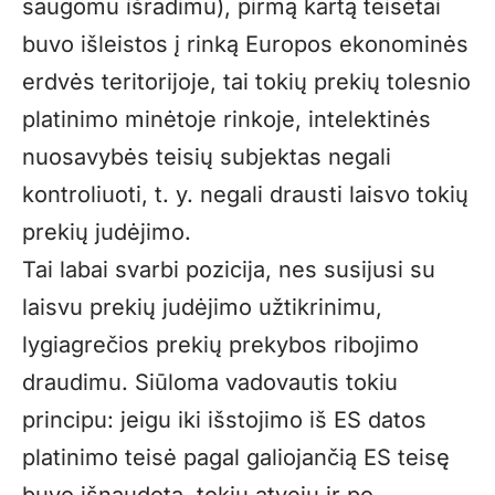
saugomu išradimu), pirmą kartą teisėtai
buvo išleistos į rinką Europos ekonominės
erdvės teritorijoje, tai tokių prekių tolesnio
platinimo minėtoje rinkoje, intelektinės
nuosavybės teisių subjektas negali
kontroliuoti, t. y. negali drausti laisvo tokių
prekių judėjimo.
Tai labai svarbi pozicija, nes susijusi su
laisvu prekių judėjimo užtikrinimu,
lygiagrečios prekių prekybos ribojimo
draudimu. Siūloma vadovautis tokiu
principu: jeigu iki išstojimo iš ES datos
platinimo teisė pagal galiojančią ES teisę
buvo išnaudota, tokiu atveju ir po