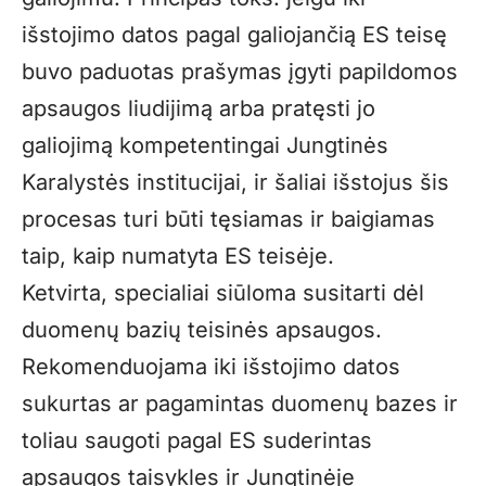
išstojimo datos pagal galiojančią ES teisę
buvo paduotas prašymas įgyti papildomos
apsaugos liudijimą arba pratęsti jo
galiojimą kompetentingai Jungtinės
Karalystės institucijai, ir šaliai išstojus šis
procesas turi būti tęsiamas ir baigiamas
taip, kaip numatyta ES teisėje.
Ketvirta, specialiai siūloma susitarti dėl
duomenų bazių teisinės apsaugos.
Rekomenduojama iki išstojimo datos
sukurtas ar pagamintas duomenų bazes ir
toliau saugoti pagal ES suderintas
apsaugos taisykles ir Jungtinėje