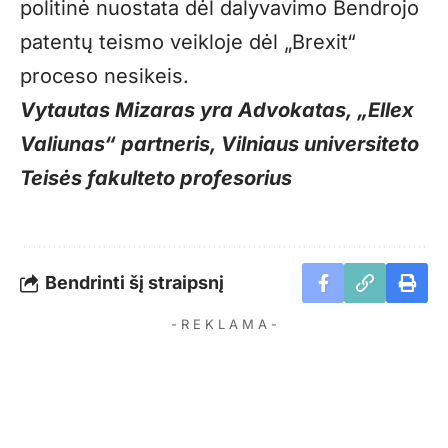
politinė nuostata dėl dalyvavimo Bendrojo
patentų teismo veikloje dėl „Brexit“
proceso nesikeis.
Vytautas Mizaras yra Advokatas, „Ellex
Valiunas“ partneris, Vilniaus universiteto
Teisės fakulteto profesorius
Bendrinti šį straipsnį
- R E K L A M A -