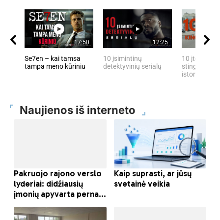
17:50
12:25
Se7en – kai tamsa
10 įsimintinų
10 įtemptų, 
tampa meno kūriniu
detektyvinių serialų
stingdančių 
istorijų
Naujienos iš interneto