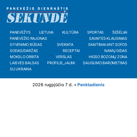
PANEVĖŽYS
LIETUVA
KULTŪRA
SPORTAS
ŠEŠĖLIAI
PANEVĖŽIO RAJONAS
SAVAITĖS KLAUSIMAS
GYVENIMO BŪDAS
SVEIKATA
SKAITINIAI ANT SOFOS
SODAS/DARŽAS
RECEPTAI
NAMŲ GIDAS
MOKSLO ORBITA
VERSLAS
HIGSO BOZONŲ ZONA
LAISVĖS BALSAS
PROFILIS_JAUNI
SAUGUMO BAROMETRAS
SU UKRAINA
2026 rugpjūčio 7 d. •
Penktadienis