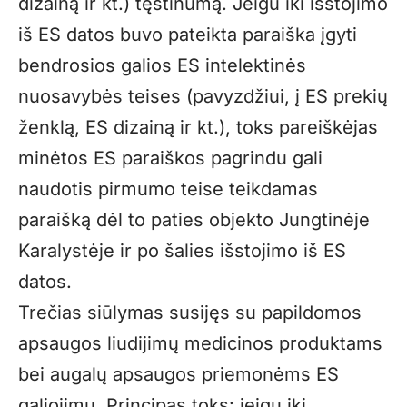
dizainą ir kt.) tęstinumą. Jeigu iki išstojimo
iš ES datos buvo pateikta paraiška įgyti
bendrosios galios ES intelektinės
nuosavybės teises (pavyzdžiui, į ES prekių
ženklą, ES dizainą ir kt.), toks pareiškėjas
minėtos ES paraiškos pagrindu gali
naudotis pirmumo teise teikdamas
paraišką dėl to paties objekto Jungtinėje
Karalystėje ir po šalies išstojimo iš ES
datos.
Trečias siūlymas susijęs su papildomos
apsaugos liudijimų medicinos produktams
bei augalų apsaugos priemonėms ES
galiojimu. Principas toks: jeigu iki