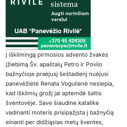
Į iškilmingą pirmosios advento žvakės
įžiebimą Šv. apaštalų Petro ir Povilo
bažnyčioje praėjusį šeštadienį nuėjusi
panevėžietė Renata Vogulienė neslepia,
kad iškilmių grožį jai aptemdė šaltis
šventovėje. Save šiaudine katalike
vadinanti moteris prisipažįsta į bažnyčią
einanti per didžiąsias metų šventes,