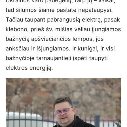
Ukrainos karo pabėgėlių, tarp jų – vaikai,
tad šilumos šiame pastate nepataupysi.
Tačiau taupant pabrangusią elektrą, pasak
klebono, prieš šv. mišias vėliau įjungiamos
bažnyčią apšviečiančios lempos, jos
anksčiau ir išjungiamos. Ir kunigai, ir visi
bažnyčioje tarnaujantieji įspėti taupyti
elektros energiją.