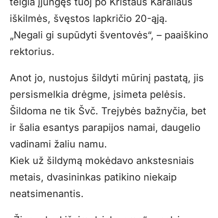
teigia įjungęs tuoj po Kristaus Karaliaus
iškilmės, švęstos lapkričio 20-ąją.
„Negali gi supūdyti šventovės“, – paaiškino
rektorius.
Anot jo, nustojus šildyti mūrinį pastatą, jis
persismelkia drėgme, įsimeta pelėsis.
Šildoma ne tik Švč. Trejybės bažnyčia, bet
ir šalia esantys parapijos namai, daugelio
vadinami žaliu namu.
Kiek už šildymą mokėdavo ankstesniais
metais, dvasininkas patikino niekaip
neatsimenantis.