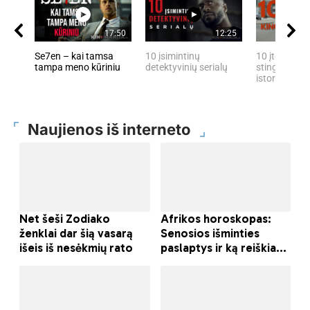
17:50
12:25
Se7en – kai tamsa
10 įsimintinų
10 įtemptų, 
tampa meno kūriniu
detektyvinių serialų
stingdančių 
istorijų
Naujienos iš interneto