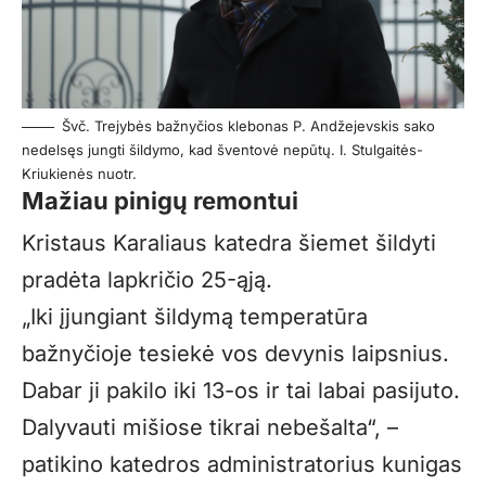
Švč. Trejybės bažnyčios klebonas P. Andžejevskis sako
nedelsęs jungti šildymo, kad šventovė nepūtų. I. Stulgaitės-
Kriukienės nuotr.
Mažiau pinigų remontui
Kristaus Karaliaus katedra šiemet šildyti
pradėta lapkričio 25-ąją.
„Iki įjungiant šildymą temperatūra
bažnyčioje tesiekė vos devynis laipsnius.
Dabar ji pakilo iki 13-os ir tai labai pasijuto.
Dalyvauti mišiose tikrai nebešalta“, –
patikino katedros administratorius kunigas