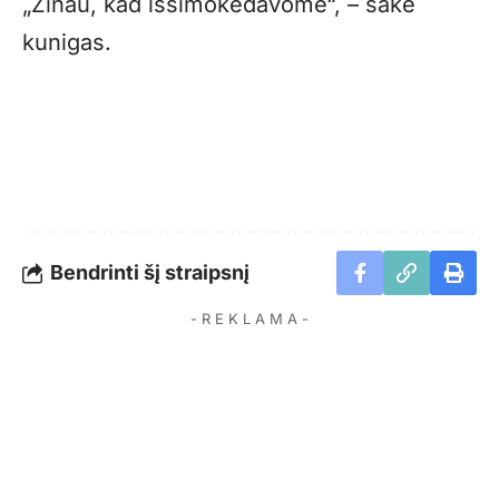
„Žinau, kad išsimokėdavome“, – sakė
kunigas.
Bendrinti šį straipsnį
- R E K L A M A -