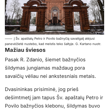
Į Šv. apaštalų Petro ir Povilo bažnyčią savaitgalį atėjusi
panevėžietė nustebo, kad melstis teko šaltyje. G. Kartano nuotr.
Mažiau šviesos
Pasak R. Zdanio, šiemet bažnyčios
šildymas jungiamas maždaug pora
savaičių vėliau nei ankstesniais metais.
Dvasininkas prisiminė, jog prieš
dešimtmetį jam tapus Šv. apaštalų Petro ir
Povilo bažnyčios klebonu, šildymas buvo