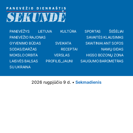
PANEVĖŽYS
LIETUVA
KULTŪRA
SPORTAS
ŠEŠĖLIAI
PANEVĖŽIO RAJONAS
SAVAITĖS KLAUSIMAS
GYVENIMO BŪDAS
SVEIKATA
SKAITINIAI ANT SOFOS
SODAS/DARŽAS
RECEPTAI
NAMŲ GIDAS
MOKSLO ORBITA
VERSLAS
HIGSO BOZONŲ ZONA
LAISVĖS BALSAS
PROFILIS_JAUNI
SAUGUMO BAROMETRAS
SU UKRAINA
2026 rugpjūčio 9 d. •
Sekmadienis