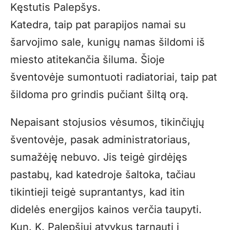
Kęstutis Palepšys.
Katedra, taip pat parapijos namai su
šarvojimo sale, kunigų namas šildomi iš
miesto atitekančia šiluma. Šioje
šventovėje sumontuoti radiatoriai, taip pat
šildoma pro grindis pučiant šiltą orą.
Nepaisant stojusios vėsumos, tikinčiųjų
šventovėje, pasak administratoriaus,
sumažėję nebuvo. Jis teigė girdėjęs
pastabų, kad katedroje šaltoka, tačiau
tikintieji teigė suprantantys, kad itin
didelės energijos kainos verčia taupyti.
Kun. K. Palepšiui atvykus tarnauti į