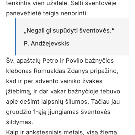
tenkintis vien užstale. Šalti šventovėje
panevėžietė teigia nenorinti.
„Negali gi supūdyti šventovės.“
P. Andžejevskis
Šv. apaštalų Petro ir Povilo bažnyčios
klebonas Romualdas Zdanys pripažino,
kad ir per advento vainiko žvakės
įžiebimą, ir dar vakar bažnyčioje tebuvo
apie dešimt laipsnių šilumos. Tačiau jau
gruodžio 1-ąją įjungiamas šventovės
šildymas.
Kaip ir ankstesniais metais, visą žiemą