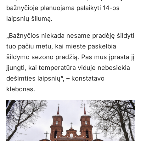
bažnyčioje planuojama palaikyti 14-os
laipsnių šilumą.
„Bažnyčios niekada nesame pradėję šildyti
tuo pačiu metu, kai mieste paskelbia
šildymo sezono pradžią. Pas mus įprasta jį
įjungti, kai temperatūra viduje nebesiekia
dešimties laipsnių“, – konstatavo
klebonas.