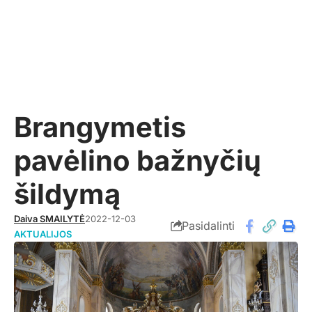
Brangymetis
pavėlino bažnyčių
šildymą
Daiva SMAILYTĖ
2022-12-03
Pasidalinti
AKTUALIJOS