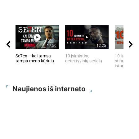
17:50
12:25
Se7en – kai tamsa
10 įsimintinų
10 įtemptų, 
tampa meno kūriniu
detektyvinių serialų
stingdančių 
istorijų
Naujienos iš interneto