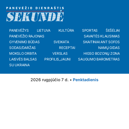
PANEVĖŽYS
LIETUVA
KULTŪRA
SPORTAS
ŠEŠĖLIAI
PANEVĖŽIO RAJONAS
SAVAITĖS KLAUSIMAS
GYVENIMO BŪDAS
SVEIKATA
SKAITINIAI ANT SOFOS
SODAS/DARŽAS
RECEPTAI
NAMŲ GIDAS
MOKSLO ORBITA
VERSLAS
HIGSO BOZONŲ ZONA
LAISVĖS BALSAS
PROFILIS_JAUNI
SAUGUMO BAROMETRAS
SU UKRAINA
2026 rugpjūčio 7 d. •
Penktadienis