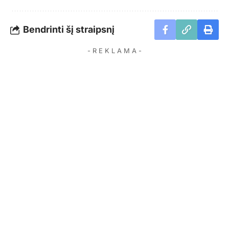
Bendrinti šį straipsnį
- R E K L A M A -