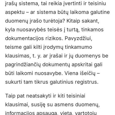
įrašų sistema, tai reikia įvertinti ir teisiniu
aspektu – ar sistema būtų laikoma galutine
duomenų įrašo turėtoja? Kitaip sakant,
kyla nuosavybės teisės į turtą, tinkamos
dokumentacijos rizikos. Pavyzdžiui,
teisme gali kilti įrodymų tinkamumo
klausimas, t. y. ar įrašai ir jų duomenys be
pagrindžiančių dokumentų apskritai gali
būti laikomi nuosavybe. Viena išeičių –
sukurti tam tikrus galutinius registrus.
Taip pat neatsakyti ir kiti teisiniai
klausimai, susiję su asmens duomenų,
informacijos apsauga, vieta, vartotojų