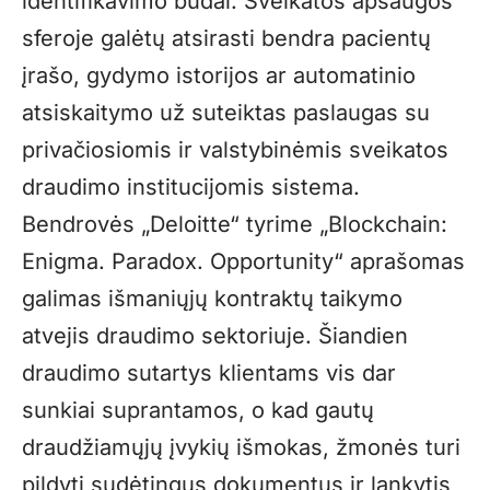
identifikavimo būdai. Sveikatos apsaugos
sferoje galėtų atsirasti bendra pacientų
įrašo, gydymo istorijos ar automatinio
atsiskaitymo už suteiktas paslaugas su
privačiosiomis ir valstybinėmis sveikatos
draudimo institucijomis sistema.
Bendrovės „Deloitte“ tyrime „Blockchain:
Enigma. Paradox. Opportunity“ aprašomas
galimas išmaniųjų kontraktų taikymo
atvejis draudimo sektoriuje. Šiandien
draudimo sutartys klientams vis dar
sunkiai suprantamos, o kad gautų
draudžiamųjų įvykių išmokas, žmonės turi
pildyti sudėtingus dokumentus ir lankytis