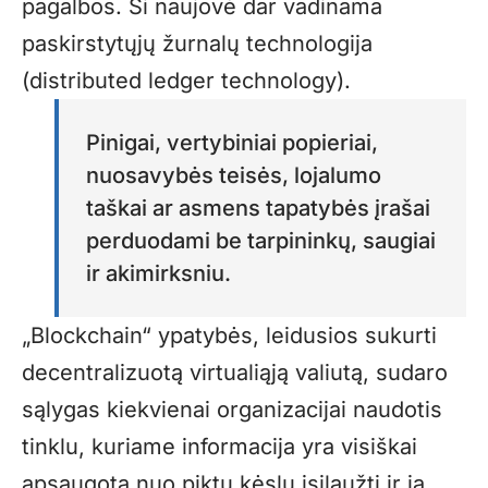
pagalbos. Ši naujovė dar vadinama
paskirstytųjų žurnalų technologija
(distributed ledger technology).
Pinigai, vertybiniai popieriai,
nuosavybės teisės, lojalumo
taškai ar asmens tapatybės įrašai
perduodami be tarpininkų, saugiai
ir akimirksniu.
„Blockchain“ ypatybės, leidusios sukurti
decentralizuotą virtualiąją valiutą, sudaro
sąlygas kiekvienai organizacijai naudotis
tinklu, kuriame informacija yra visiškai
apsaugota nuo piktų kėslų įsilaužti ir ją