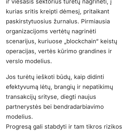
ir viešasis sektorius turėtų nagrinėti, į
kurias sritis kreipti dėmesį, pritaikant
paskirstytuosius žurnalus. Pirmiausia
organizacijoms vertėtų nagrinėti
scenarijus, kuriuose „blockchain“ keistų
operacijas, vertės kūrimo grandines ir
verslo modelius.
Jos turėtų ieškoti būdų, kaip didinti
efektyvumą lėtų, brangių ir nepatikimų
transakcijų srityse, diegti naujus
partnerystės bei bendradarbiavimo
modelius.
Progresą gali stabdyti ir tam tikros rizikos