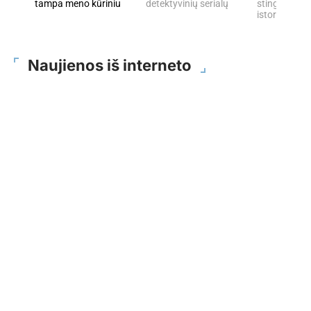
tampa meno kūriniu
detektyvinių serialų
stingdančių 
istorijų
Naujienos iš interneto