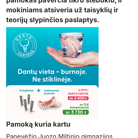
mokiniams atsiveria už taisyklių ir
teorijų slypinčios paslaptys.
Pamoką kuria kartu
Panevėžio Juozo Miltinio gimnazijos