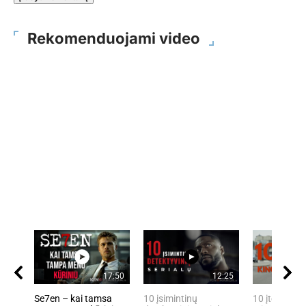
Rekomenduojami video
17:50
12:25
Se7en – kai tamsa
10 įsimintinų
10 įtemptų, 