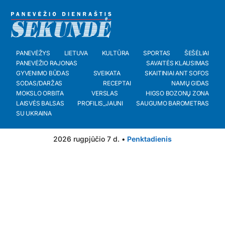
PANEVĖŽYS
LIETUVA
KULTŪRA
SPORTAS
ŠEŠĖLIAI
PANEVĖŽIO RAJONAS
SAVAITĖS KLAUSIMAS
GYVENIMO BŪDAS
SVEIKATA
SKAITINIAI ANT SOFOS
SODAS/DARŽAS
RECEPTAI
NAMŲ GIDAS
MOKSLO ORBITA
VERSLAS
HIGSO BOZONŲ ZONA
LAISVĖS BALSAS
PROFILIS_JAUNI
SAUGUMO BAROMETRAS
SU UKRAINA
2026 rugpjūčio 7 d. •
Penktadienis