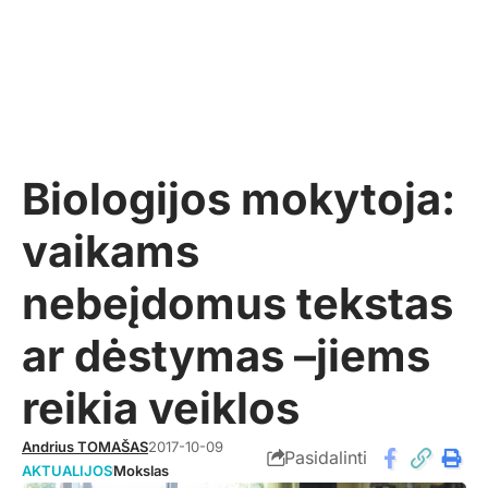
Biologijos mokytoja:
vaikams
nebeįdomus tekstas
ar dėstymas –jiems
reikia veiklos
Andrius TOMAŠAS
2017-10-09
Pasidalinti
AKTUALIJOS
Mokslas