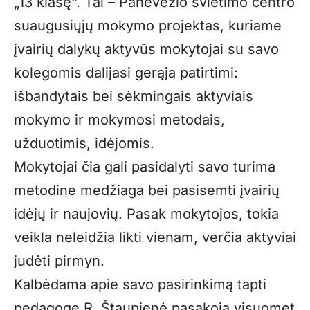
„13 klasę“. Tai – Panevėžio švietimo centro
suaugusiųjų mokymo projektas, kuriame
įvairių dalykų aktyvūs mokytojai su savo
kolegomis dalijasi gerąja patirtimi:
išbandytais bei sėkmingais aktyviais
mokymo ir mokymosi metodais,
užduotimis, idėjomis.
Mokytojai čia gali pasidalyti savo turima
metodine medžiaga bei pasisemti įvairių
idėjų ir naujovių. Pasak mokytojos, tokia
veikla neleidžia likti vienam, verčia aktyviai
judėti pirmyn.
Kalbėdama apie savo pasirinkimą tapti
pedagoge R. Štaupienė pasakoja visuomet