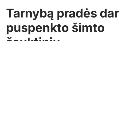
Tarnybą pradės dar
puspenkto šimto
šauktinių
Pasidalinti
BNS
2017-10-09
AKTUALIJOS