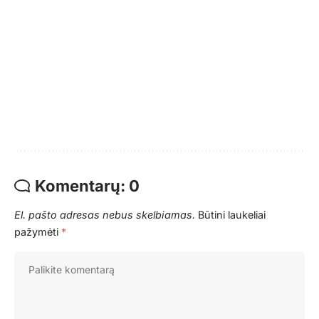
Komentarų: 0
El. pašto adresas nebus skelbiamas.
Būtini laukeliai
pažymėti
*