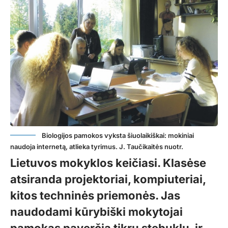
Biologijos pamokos vyksta šiuolaikiškai: mokiniai
naudoja internetą, atlieka tyrimus. J. Taučikaitės nuotr.
Lietuvos mokyklos keičiasi. Klasėse
atsiranda projektoriai, kompiuteriai,
kitos techninės priemonės. Jas
naudodami kūrybiški mokytojai
pamokas paverčia tikru stebuklu, ir