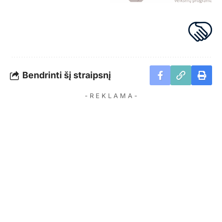
Bendrinti šį straipsnį
- R E K L A M A -