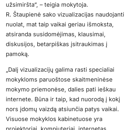
užsimiršta“, – teigia mokytoja.
R. Štaupienė sako vizualizacijas naudojanti
nuolat, mat taip vaikai geriau išmoksta,
atsiranda susidomėjimas, klausimai,
diskusijos, betarpiškas įsitraukimas į
pamoką.
„Dalį vizualizacijų galima rasti specialiai
mokykloms paruoštose skaitmeninėse
mokymo priemonėse, dalies pati ieškau
internete. Būna ir taip, kad nuorodą į kokį
nors įdomų vaizdą atsiunčia patys vaikai.
Visuose mokyklos kabinetuose yra
projektoriai, kompiuteriai, internetas,