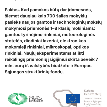
Faktas. Kad pamokos būtų dar įdomesnės,
šiemet daugiau kaip 700 šalies mokyklų
pasieks naujos gamtos ir technologinių mokslų
mokymosi priemonės 1–8 klasių mokiniams:
gamtos tyrinėjimo rinkiniai, meteorologinės
stotelės, diodiniai lazeriai, elektronikos
mokomieji rinkiniai, mikroskopai, optikos
rinkiniai. Naujų eksperimentams atlikti
reikalingų priemonių įsigijimui skirta beveik 7
mln. eurų iš valstybės biudžeto ir Europos
Sąjungos struktūrinių fondų.