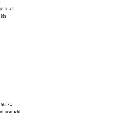
.
elė už
 šis
jau 70
rai spaudė