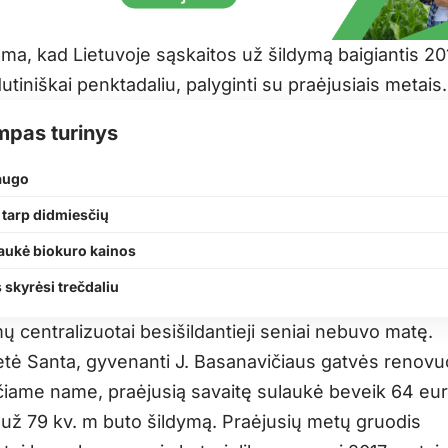
ama, kad Lietuvoje sąskaitos už šildymą baigiantis 2
utiniškai penktadaliu, palyginti su praėjusiais metais.
mpas turinys
 augo
 tarp didmiesčių
aukė biokuro kainos
 skyrėsi trečdaliu
 centralizuotai besišildantieji seniai nebuvo matę.
tė Santa, gyvenanti J. Basanavičiaus gatvės renov
iame name, praėjusią savaitę sulaukė beveik 64 eu
 už 79 kv. m buto šildymą. Praėjusių metų gruodis