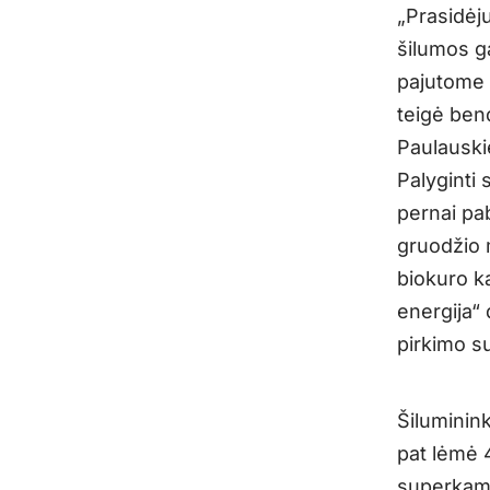
„Prasidėj
šilumos g
pajutome 
teigė ben
Paulauski
Palyginti
pernai pab
gruodžio 
biokuro k
energija“ 
pirkimo su
Šiluminink
pat lėmė 
superkamo