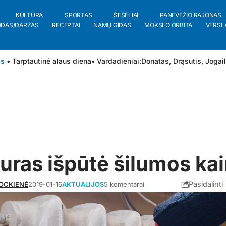
KULTŪRA
SPORTAS
ŠEŠĖLIAI
PANEVĖŽIO RAJONAS
ODAS/DARŽAS
RECEPTAI
NAMŲ GIDAS
MOKSLO ORBITA
VERSL
is
• Tarptautinė alaus diena
• Vardadieniai:
Donatas
,
Drąsutis
,
Jogai
uras išpūtė šilumos ka
Pasidalinti
ROCKIENĖ
2019-01-16
AKTUALIJOS
5 komentarai