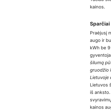
kainos.
Sparčiai
Praėjusį 
augo ir bu
kWh be 9 
gyventoj
šilumą pū
gruodžio 
Lietuvoje 
Lietuvos 
iš anksto
svyravimų
kainos au