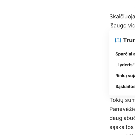
Skaičiuoj
išaugo vid
Tru
Sparčiai
„Lyderis“
Rinką suj
Sąskaitos
Tokių sumų
Panevėžie
daugiabuč
sąskaitos