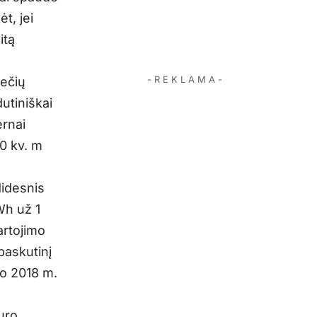
t, jei
itą
- R E K L A M A -
ečių
utiniškai
ernai
0 kv. m
didesnis
Wh už 1
artojimo
paskutinį
 o 2018 m.
uro