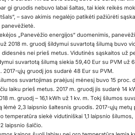
bar gi gruodis nebuvo labai šaltas, tai kiek reikės mokė
tšals“, – savo akimis negalėjo patikėti pažiūrėti sąska
 panevėžietė.
iekėjos „Panevėžio energijos“ duomenimis, panevėži
 už 2018 m. gruodį šildymui suvartotą šilumą buvo vid
. didesnės nei prieš metus. Vidutinės sąskaitos už p
ldymui suvartotą šilumą siekia 59,40 Eur su PVM už 6
ą. 2017-ųjų gruodį jos sudarė 48 Eur su PVM.
 šilumos suvartojimas praėjusį mėnesį buvo 15 proc. 
čiu laiku prieš metus. 2017 m. gruodį jis sudarė 14 k
018 m. gruodį – 16,1 kWh už 1 kv. m. Tokį šilumos suv
ą lėmė 2,3 laipsnio šaltesnis gruodis. 2017-ųjų metų 
 temperatūra siekė vidutiniškai 1,1 laipsnio šilumos,
,2 laipsnio šalčio.
lumos kainos šuolį labiau nei oro temperatūra lemia k