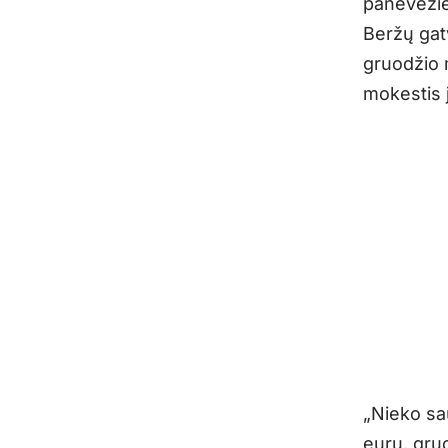
panevėžie
Beržų gat
gruodžio 
mokestis 
„Nieko sau
eurų, gruo