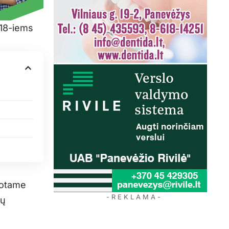
018-iems
uotame
- R E K L A M A -
rų