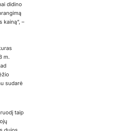
ai didino
abrangimą
 kainą“, –
kuras
8 m.
kad
ėžio
jau sudarė
ruodį taip
ojų
s dujos.