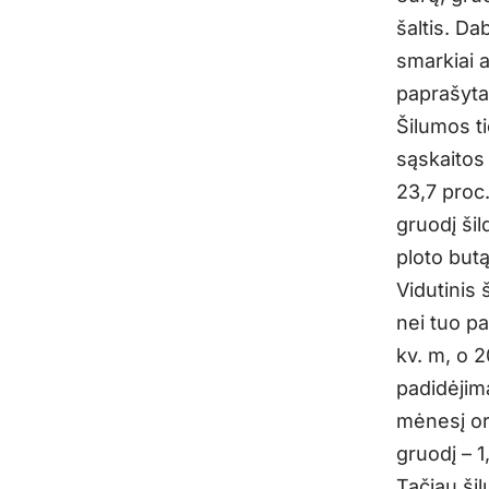
šaltis. Da
smarkiai a
paprašyta
Šilumos t
sąskaitos
23,7 proc
gruodį ši
ploto but
Vidutinis
nei tuo pa
kv. m, o 2
padidėjim
mėnesį oro
gruodį – 1
Tačiau ši