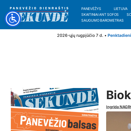
PANEVĖŽYS
LIETUVA
SKAITINIAI ANT SOFOS
S
SAUGUMO BAROMETRAS
2026-ųjų rugpjūčio 7 d. •
Penktadien
Biok
Ingrida NAG