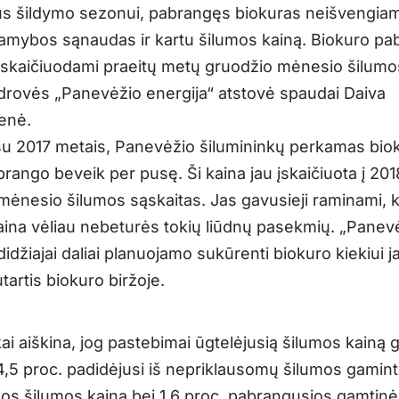
us šildymo sezonui, pabrangęs biokuras neišvengiam
amybos sąnaudas ir kartu šilumos kainą. Biokuro p
skaičiuodami praeitų metų gruodžio mėnesio šilumos
drovės „Panevėžio energija“ atstovė spaudai Daiva
enė.
 su 2017 metais, Panevėžio šilumininkų perkamas bio
rango beveik per pusę. Ši kaina jau įskaičiuota į 201
mėnesio šilumos sąskaitas. Jas gavusieji raminami, 
aina vėliau nebeturės tokių liūdnų pasekmių. „Panev
didžiajai daliai planuojamo sukūrenti biokuro kiekiui 
tartis biokuro biržoje.
ai aiškina, jog pastebimai ūgtelėjusią šilumos kainą g
4,5 proc. padidėjusi iš nepriklausomų šilumos gamint
s šilumos kaina bei 1,6 proc. pabrangusios gamtinė