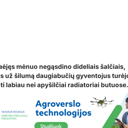
aėjęs mėnuo negąsdino dideliais šalčiais,
s už šilumą daugiabučių gyventojus turėj
ti labiau nei apyšilčiai radiatoriai butuose