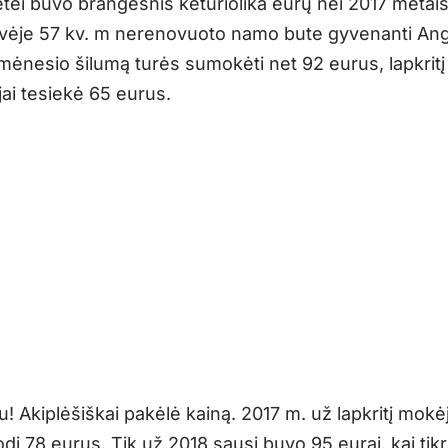
tei buvo brangesnis keturiolika eurų nei 2017 metais
vėje 57 kv. m nerenovuoto namo bute gyvenanti Ang
mėnesio šilumą turės sumokėti net 92 eurus, lapkritį
jai tesiekė 65 eurus.
! Akiplėšiškai pakėlė kainą. 2017 m. už lapkritį mokė
dį 78 eurus. Tik už 2018 sausį buvo 95 eurai, kai tik