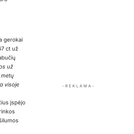
a gerokai
67 ct už
abučių
os už
7 metų
a visoje
- R E K L A M A -
ius įspėjo
rinkos
 šilumos