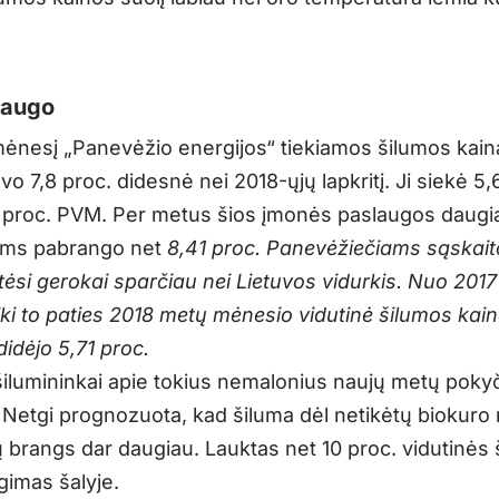
 augo
mėnesį „Panevėžio energijos“ tiekiamos šilumos kain
vo 7,8 proc. didesnė nei 2018-ųjų lapkritį. Ji siekė 5,
proc. PVM. Per metus šios įmonės paslaugos daugi
ams pabrango net
8,41 proc. Panevėžiečiams sąskait
tėsi gerokai sparčiau nei Lietuvos vidurkis. Nuo 201
iki to paties 2018 metų mėnesio vidutinė šilumos kain
didėjo 5,71 proc.
šilumininkai apie tokius nemalonius naujų metų pokyč
. Netgi prognozuota, kad šiluma dėl netikėtų biokuro 
 brangs dar daugiau. Lauktas net 10 proc. vidutinės
gimas šalyje.