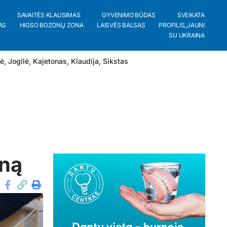
SAVAITĖS KLAUSIMAS
GYVENIMO BŪDAS
SVEIKATA
AS
HIGSO BOZONŲ ZONA
LAISVĖS BALSAS
PROFILIS_JAUNI
SU UKRAINA
lė
,
Jogilė
,
Kajetonas
,
Klaudija
,
Sikstas
iną