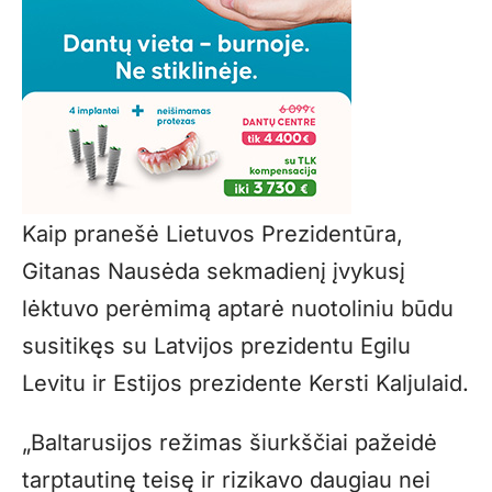
Kaip pranešė Lietuvos Prezidentūra,
Gitanas Nausėda sekmadienį įvykusį
lėktuvo perėmimą aptarė nuotoliniu būdu
susitikęs su Latvijos prezidentu Egilu
Levitu ir Estijos prezidente Kersti Kaljulaid.
„Baltarusijos režimas šiurkščiai pažeidė
tarptautinę teisę ir rizikavo daugiau nei