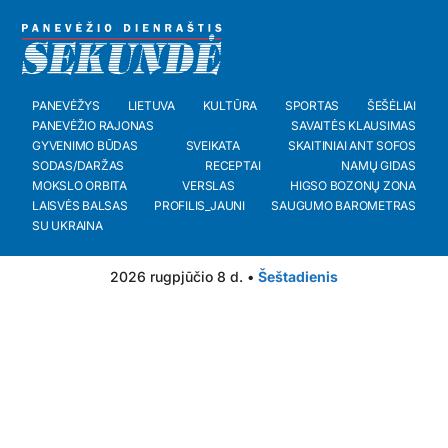
PANEVĖŽYS
LIETUVA
KULTŪRA
SPORTAS
ŠEŠĖLIAI
PANEVĖŽIO RAJONAS
SAVAITĖS KLAUSIMAS
GYVENIMO BŪDAS
SVEIKATA
SKAITINIAI ANT SOFOS
SODAS/DARŽAS
RECEPTAI
NAMŲ GIDAS
MOKSLO ORBITA
VERSLAS
HIGSO BOZONŲ ZONA
LAISVĖS BALSAS
PROFILIS_JAUNI
SAUGUMO BAROMETRAS
SU UKRAINA
2026 rugpjūčio 8 d. •
Šeštadienis