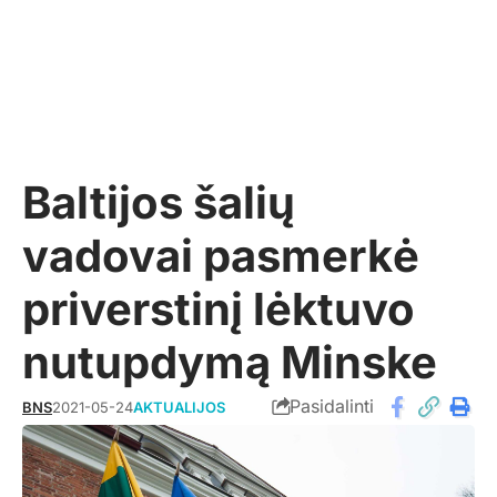
Baltijos šalių
vadovai pasmerkė
priverstinį lėktuvo
nutupdymą Minske
Pasidalinti
BNS
2021-05-24
AKTUALIJOS