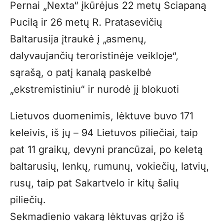
Pernai „Nexta“ įkūrėjus 22 metų Sciapaną
Pucilą ir 26 metų R. Pratasevičių
Baltarusija įtraukė į „asmenų,
dalyvaujančių teroristinėje veikloje“,
sąrašą, o patį kanalą paskelbė
„ekstremistiniu“ ir nurodė jį blokuoti
Lietuvos duomenimis, lėktuve buvo 171
keleivis, iš jų – 94 Lietuvos piliečiai, taip
pat 11 graikų, devyni prancūzai, po keletą
baltarusių, lenkų, rumunų, vokiečių, latvių,
rusų, taip pat Sakartvelo ir kitų šalių
piliečių.
Sekmadienio vakarą lėktuvas grįžo iš