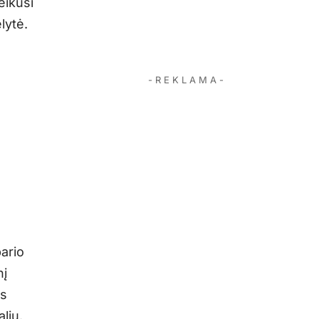
teikusi
lytė.
- R E K L A M A -
ario
nį
us
lių.