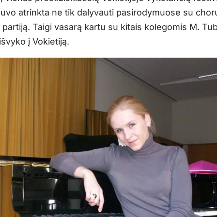
uvo atrinkta ne tik dalyvauti pasirodymuose su choru,
lo partiją. Taigi vasarą kartu su kitais kolegomis M. Tu
švyko į Vokietiją.