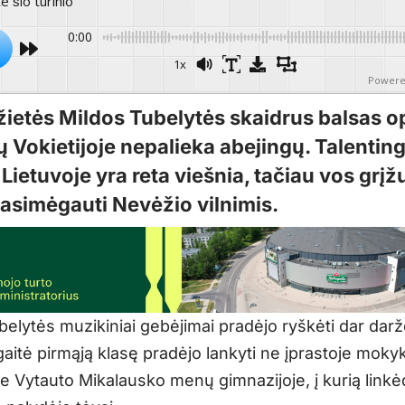
te šio turinio
0:00
1x
Powere
ietės Mildos Tubelytės skaidrus balsas o
ų Vokietijoje nepalieka abejingų. Talentin
Lietuvoje yra reta viešnia, tačiau vos grįž
asimėgauti Nevėžio vilnimis.
elytės muzikiniai gebėjimai pradėjo ryškėti dar darž
aitė pirmąją klasę pradėjo lankyti ne įprastoje mokyk
je Vytauto Mikalausko menų gimnazijoje, į kurią link