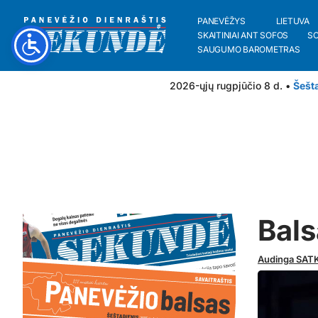
PANEVĖŽYS
LIETUVA
SKAITINIAI ANT SOFOS
S
SAUGUMO BAROMETRAS
2026-ųjų rugpjūčio 8 d. •
Šešt
Bals
Audinga SAT