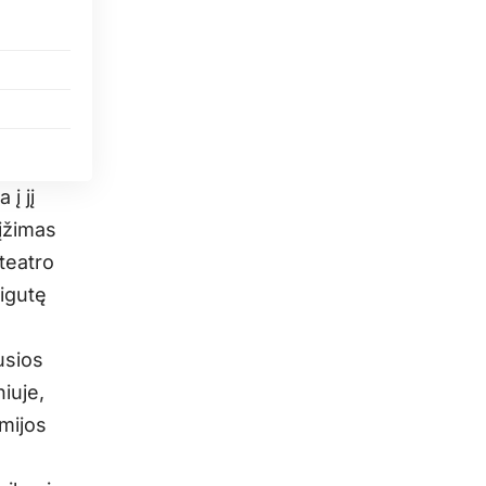
į jį
rįžimas
teatro
igutę
usios
iuje,
mijos