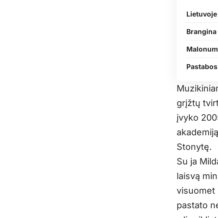
Lietuvoje 
Brangina 
Malonumą
Pastabos 
Muzikiniam
grįžtų tvi
įvyko 2005
akademiją
Stonytę.
Su ja Mild
laisvą min
visuomet 
pastato n