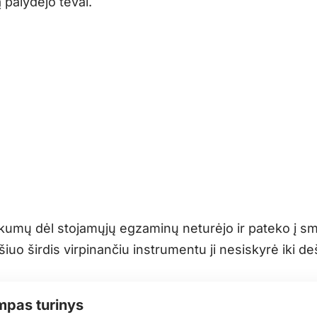
 palydėjo tėvai.
kumų dėl stojamųjų egzaminų neturėjo ir pateko į s
šiuo širdis virpinančiu instrumentu ji nesiskyrė iki d
mpas turinys