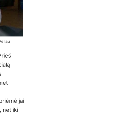
Vėliau
Prieš
ialą
s
omet
priėmė jai
 net iki