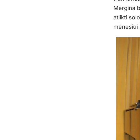
Mergina b
atlikti so
mėnesiui i