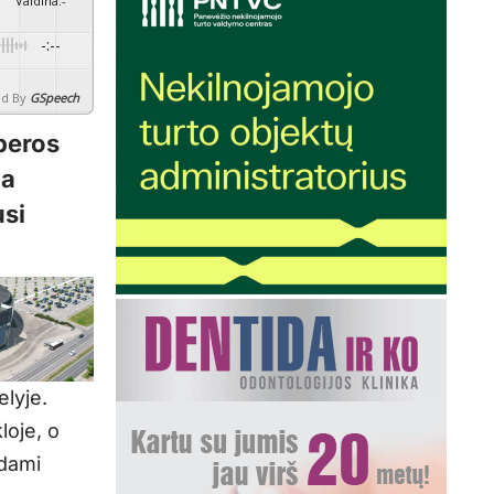
Vaidina
:
-
-:--
d By
GSpeech
peros
ga
usi
elyje.
loje, o
ėdami