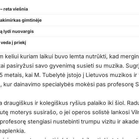
– reta viešnia
akimirkas gimtinėje
 lydi nuovargis
veda į priekį
 keliui kuriam laikui buvo lemta nutrūkti, kad mergina 
rtai pasiryžusi savo gyvenimą susieti su muzika. Sug
 metais, kai M. Tubelytė įstojo į Lietuvos muzikos ir 
, kur dainavimo specialybės mokėsi pas profesorę S
a draugiškus ir kolegiškus ryšius palaiko iki šiol. Rad
utę moterys susirašo, o jei operos solistė lankosi Viln
profesorę stengiasi nustebinti trumpu vizitu ir akade
eaplenkia.