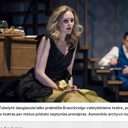
Tubelytė daugiausiai laiko praleidžia Braunšveigo valstybiniame teatre, p
s teatras per metus pristato septynias premjeras. Asmeninio archyvo nu