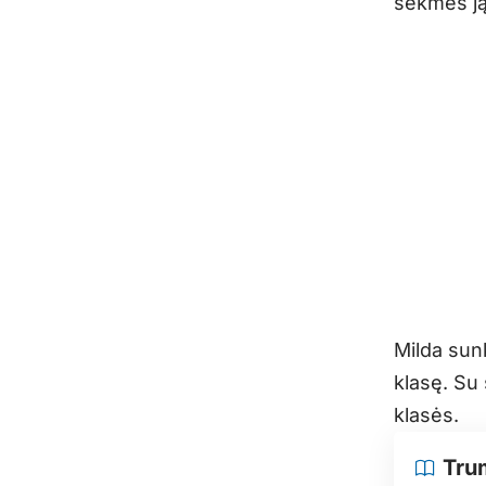
sėkmės ją
Milda sun
klasę. Su 
klasės.
Tru