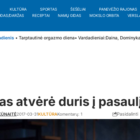
KULTŪRA
SPORTAS
ŠEŠĖLIAI
PANEVĖŽIO RAJONAS
ODAS/DARŽAS
RECEPTAI
NAMŲ GIDAS
MOKSLO ORBITA
VERSL
adienis
• Tarptautinė orgazmo diena
• Vardadieniai:
Daina
,
Dominyk
as atvėrė duris į pasaul
Pasidalinti
KŪNAITĖ
2017-03-31
KULTŪRA
Komentarų: 1