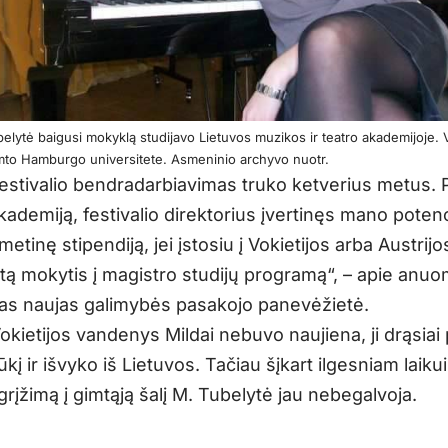
elytė baigusi mokyklą studijavo Lietuvos muzikos ir teatro akademijoje. 
mto Hamburgo universitete. Asmeninio archyvo nuotr.
festivalio bendradarbiavimas truko ketverius metus. 
kademiją, festivalio direktorius įvertinęs mano potenc
etinę stipendiją, jei įstosiu į Vokietijos arba Austrijo
etą mokytis į magistro studijų programą“, – apie anu
ias naujas galimybės pasakojo panevėžietė.
kietijos vandenys Mildai nebuvo naujiena, ji drąsiai 
kį ir išvyko iš Lietuvos. Tačiau šįkart ilgesniam laikui,
 grįžimą į gimtąją šalį M. Tubelytė jau nebegalvoja.