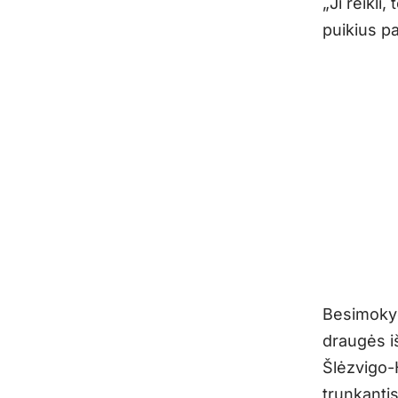
„Ji reikli
puikius p
Besimokyd
draugės iš
Šlėzvigo-H
trunkantis