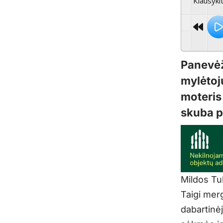
Klausyki
Panevėž
mylėtoj
moteris 
skuba p
Mildos Tub
Taigi merg
dabartinė