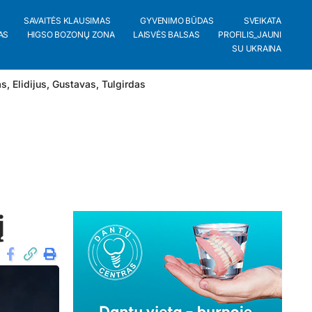
SAVAITĖS KLAUSIMAS
GYVENIMO BŪDAS
SVEIKATA
AS
HIGSO BOZONŲ ZONA
LAISVĖS BALSAS
PROFILIS_JAUNI
SU UKRAINA
as
,
Elidijus
,
Gustavas
,
Tulgirdas
į