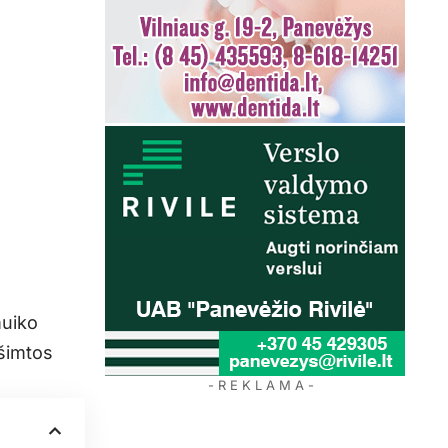
muiko
ešimtos
- R E K L A M A -