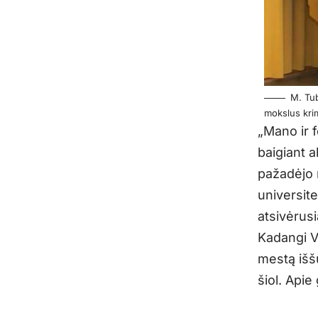
M. Tub
mokslus kri
„Mano ir 
baigiant a
pažadėjo m
universit
atsivėrus
Kadangi Vo
mestą iššū
šiol. Apie