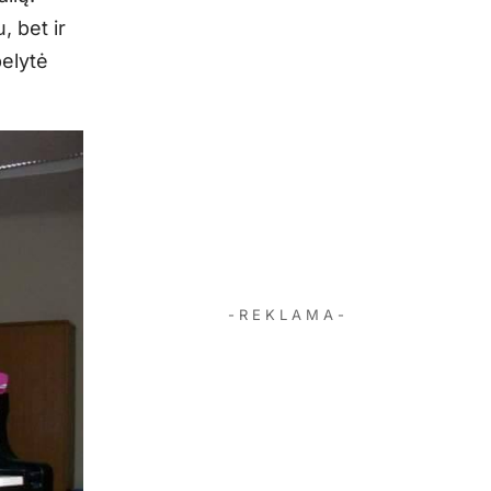
 bet ir
belytė
- R E K L A M A -