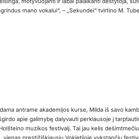
, teisinga, motyvuojanti ir labai palaikanti dėstytoja, su
agrindus mano vokalui“, – „Sekundei“ tvirtino M. Tube
ama antrame akademijos kurse, Milda iš savo kamb
girdo apie galimybę dalyvauti perklausoje į tarptauti
olšteino muzikos festivalį. Tai jau kelis dešimtmeči
, vienas prestižiškiausių Vokietijoje vykstančių festiva