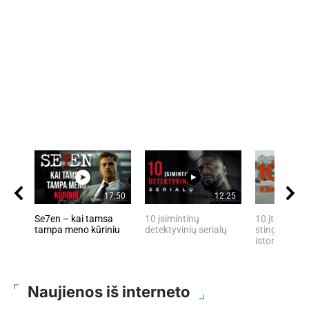
17:50
12:25
Se7en – kai tamsa
10 įsimintinų
10 įtemptų, 
tampa meno kūriniu
detektyvinių serialų
stingdančių 
istorijų
Naujienos iš interneto