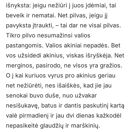
išnyksta: jeigu nežiūri į juos įdėmiai, tai
beveik ir nematai. Net pilvas, jeigu jį
pavyksta įtraukti, – tai dar ne visai pilvas.
Tikro pilvo nesumažinsi valios
pastangomis. Valios akiniai nepadės. Bet
vos užsidedi akinius, viskas išryškėja. Net
merginos, pasirodo, ne visos yra gražios.
O į kai kuriuos vyrus pro akinius geriau
net nežiūrėti, nes išaiškės, kad jie jau
senokai buvo duše, nuo užvakar
nesišukavę, batus ir dantis paskutinį kartą
valė pirmadienį ir jau dvi dienas kažkodėl
nepasikeitė glaudžių ir marškinių.