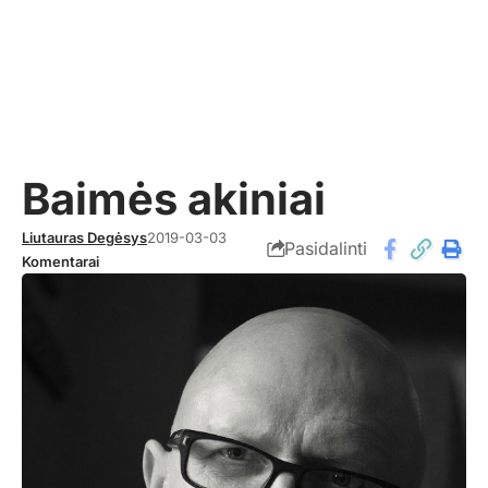
Baimės akiniai
Liutauras Degėsys
2019-03-03
Pasidalinti
Komentarai