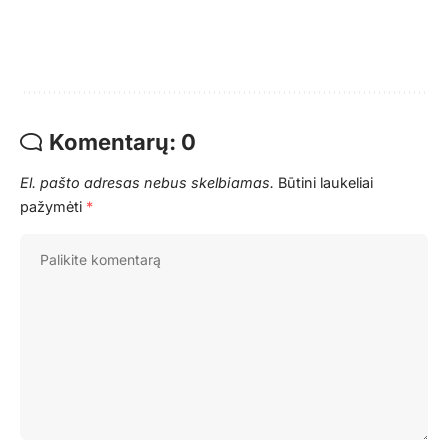
Komentarų: 0
El. pašto adresas nebus skelbiamas.
Būtini laukeliai
pažymėti
*