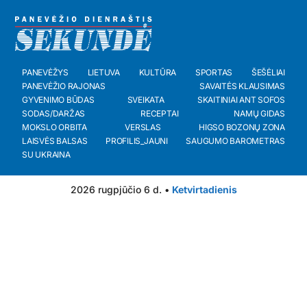
PANEVĖŽYS
LIETUVA
KULTŪRA
SPORTAS
ŠEŠĖLIAI
PANEVĖŽIO RAJONAS
SAVAITĖS KLAUSIMAS
GYVENIMO BŪDAS
SVEIKATA
SKAITINIAI ANT SOFOS
SODAS/DARŽAS
RECEPTAI
NAMŲ GIDAS
MOKSLO ORBITA
VERSLAS
HIGSO BOZONŲ ZONA
LAISVĖS BALSAS
PROFILIS_JAUNI
SAUGUMO BAROMETRAS
SU UKRAINA
2026 rugpjūčio 6 d. •
Ketvirtadienis