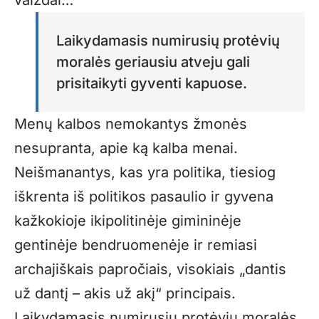
vaizdai…
Laikydamasis numirusių protėvių
moralės geriausiu atveju gali
prisitaikyti gyventi kapuose.
Menų kalbos nemokantys žmonės
nesupranta, apie ką kalba menai.
Neišmanantys, kas yra politika, tiesiog
iškrenta iš politikos pasaulio ir gyvena
kažkokioje ikipolitinėje gimininėje
gentinėje bendruomenėje ir remiasi
archajiškais papročiais, visokiais „dantis
už dantį – akis už akį“ principais.
Laikydamasis numirusių protėvių moralės