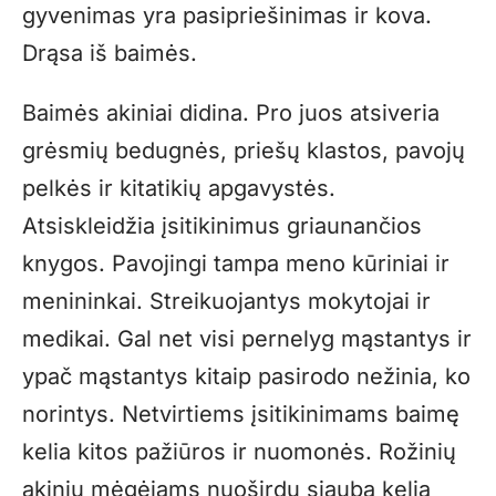
gyvenimas yra pasipriešinimas ir kova.
Drąsa iš baimės.
Baimės akiniai didina. Pro juos atsiveria
grėsmių bedugnės, priešų klastos, pavojų
pelkės ir kitatikių apgavystės.
Atsiskleidžia įsitikinimus griaunančios
knygos. Pavojingi tampa meno kūriniai ir
menininkai. Streikuojantys mokytojai ir
medikai. Gal net visi pernelyg mąstantys ir
ypač mąstantys kitaip pasirodo nežinia, ko
norintys. Netvirtiems įsitikinimams baimę
kelia kitos pažiūros ir nuomonės. Rožinių
akinių mėgėjams nuoširdų siaubą kelia