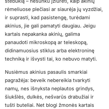
stebuklą – nesunku įžiūrėti, kaip akinių
rėmeliuose plečiasi ar siaurėja jų vyzdžiai,
ir suprasti, kad pasistengę, turėdami
akinius, jie gali pamatyti daugiau. Jeigu
kartais nepakanka akinių, galima
panaudoti mikroskopą ar teleskopą,
didinamuosius stiklus arba elektroninę
techniką ir išvysti tai, ko nebuvo matyti.
Nusiėmus akinius pasaulis smarkiai
pagražėja: beveik nebereikia tvarkyti
namų, nes išnyksta neplautos grindys,
šiukšlės, dulkės, nešvarūs drabužiai ir
tušti buteliai. Net blogi žmonės kartais