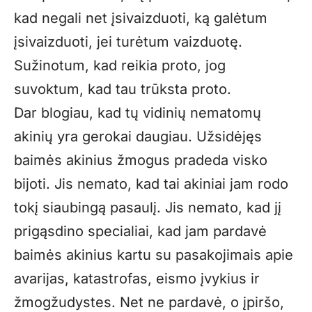
kad negali net įsivaizduoti, ką galėtum
įsivaizduoti, jei turėtum vaizduotę.
Sužinotum, kad reikia proto, jog
suvoktum, kad tau trūksta proto.
Dar blogiau, kad tų vidinių nematomų
akinių yra gerokai daugiau. Užsidėjęs
baimės akinius žmogus pradeda visko
bijoti. Jis nemato, kad tai akiniai jam rodo
tokį siaubingą pasaulį. Jis nemato, kad jį
prigąsdino specialiai, kad jam pardavė
baimės akinius kartu su pasakojimais apie
avarijas, katastrofas, eismo įvykius ir
žmogžudystes. Net ne pardavė, o įpiršo,