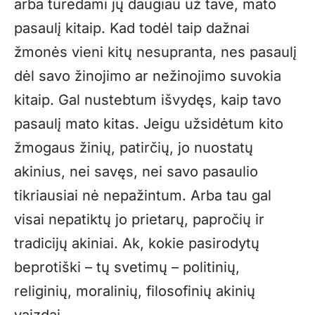
arba turėdami jų daugiau už tave, mato
pasaulį kitaip. Kad todėl taip dažnai
žmonės vieni kitų nesupranta, nes pasaulį
dėl savo žinojimo ar nežinojimo suvokia
kitaip. Gal nustebtum išvydęs, kaip tavo
pasaulį mato kitas. Jeigu užsidėtum kito
žmogaus žinių, patirčių, jo nuostatų
akinius, nei savęs, nei savo pasaulio
tikriausiai nė nepažintum. Arba tau gal
visai nepatiktų jo prietarų, papročių ir
tradicijų akiniai. Ak, kokie pasirodytų
beprotiški – tų svetimų – politinių,
religinių, moralinių, filosofinių akinių