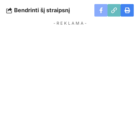
Bendrinti šį straipsnį
- R E K L A M A -