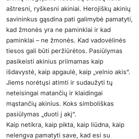
aštresni, ryškesni akiniai. Herojiškų akinių
savininkus gąsdina pati galimybė pamatyti,
kad žmonės yra ne paminklai ir kad
paminklai – ne žmonės. Kad vadovėlinės
tiesos gali būti peržiūrėtos. Pasiūlymas
pasikeisti akinius priimamas kaip
išdavystė, kaip apgaulė, kaip „velnio akis“.
Jiems norėtųsi atimti ir sudaužyti tų
neteisingai matančių ir klaidingai
mąstančių akinius. Koks simboliškas
pasiūlymas „duoti į akį“.
Kaip netikra, kaip pikta, kaip liūdna, kaip
nelengva pamatyti save, kad esi su