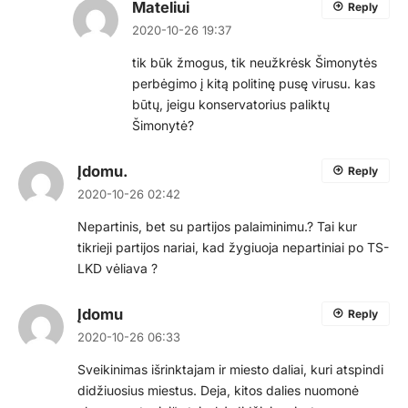
Mateliui
Reply
2020-10-26 19:37
tik būk žmogus, tik neužkrėsk Šimonytės
perbėgimo į kitą politinę pusę virusu. kas
būtų, jeigu konservatorius paliktų
Šimonytė?
Įdomu.
Reply
2020-10-26 02:42
Nepartinis, bet su partijos palaiminimu.? Tai kur
tikrieji partijos nariai, kad žygiuoja nepartiniai po TS-
LKD vėliava ?
Įdomu
Reply
2020-10-26 06:33
Sveikinimas išrinktajam ir miesto daliai, kuri atspindi
didžiuosius miestus. Deja, kitos dalies nuomonė