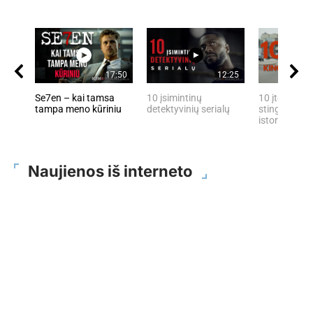
17:50
12:25
Se7en – kai tamsa
10 įsimintinų
10 įtemptų, 
tampa meno kūriniu
detektyvinių serialų
stingdančių 
istorijų
Naujienos iš interneto