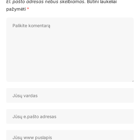
El. pašto adresas nebus skelbiamas.
Būtini laukeliai
pažymėti
*