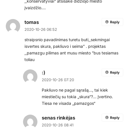
,,konservatyviai“ atsisakė didžiojo miesto
įvaizdžio….
tomas
Reply
2020-10-26 06:52
straipsnio pavadinimas turetu buti,,sekmingai
isvertes skura, pakliuvo i seima” . projektas
,,pamazgu pilimas ant musu miesto ”bus tesiamas
toliau
:)
Reply
2020-10-26 07:20
Pakliuvo ne pagal sąrašą…, tai kiek
miestiečių su tokia „skura“?… Įvertino.
Tiesa ne visada „pamazgos“
senas rinkėjas
Reply
2020-10-26 08:41