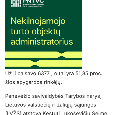
Už jį balsavo 6377 , o tai yra 51,85 proc.
šios apygardos rinkėjų.
Panevėžio savivaldybės Tarybos narys,
Lietuvos valstiečių ir žaliųjų sąjungos
(LVŽS) atstovą Kęstutį Lukoševičių Seime