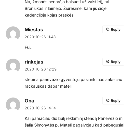
Na, žmonės nenorėjo balsuoti už valstietį, tai
Broniukas ir laimėjo. Žiūrėsime, kam jis šioje
kadencijoje kojas praskės.
Miestas
Reply
2020-10-26 11:48
Fui..
rinkejas
Reply
2020-10-26 12:29
stebina panevezio gyventoju pasirinkimas anksciau
rackauskas dabar mateli
Ona
Reply
2020-10-26 14:14
Kai pamačiau didžiulį reklaminį stendą Panevėžio m
šalia Šimonytės p. Mateli pagalvojau kad pabėgusiai