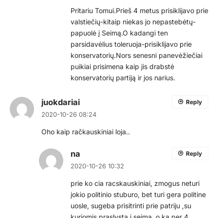
Pritariu Tomui.Prieš 4 metus prisiklijavo prie
valstiečių-kitaip niekas jo nepastebėtų-
papuolė į Seimą.O kadangi ten
parsidavėlius toleruoja-prisiklijavo prie
konservatorių.Nors senesni panevėžiečiai
puikiai prisimena kaip jis drabstė
konservatorių partiją ir jos narius.
juokdariai
Reply
2020-10-26 08:24
Oho kaip račkauskiniai loja..
na
Reply
2020-10-26 10:32
prie ko cia racskauskiniai, zmogus neturi
jokio politinio stuburo, bet turi gera politine
uosle, sugeba prisitrinti prie patriju ,su
kuriomis praslysta i seima, o ka per 4