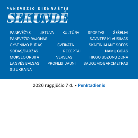
PANEVĖŽYS
LIETUVA
KULTŪRA
SPORTAS
ŠEŠĖLIAI
PANEVĖŽIO RAJONAS
SAVAITĖS KLAUSIMAS
GYVENIMO BŪDAS
SVEIKATA
SKAITINIAI ANT SOFOS
SODAS/DARŽAS
RECEPTAI
NAMŲ GIDAS
MOKSLO ORBITA
VERSLAS
HIGSO BOZONŲ ZONA
LAISVĖS BALSAS
PROFILIS_JAUNI
SAUGUMO BAROMETRAS
SU UKRAINA
2026 rugpjūčio 7 d. •
Penktadienis