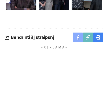
Bendrinti šį straipsnį
- R E K L A M A -