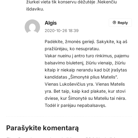
žiurkei vieta tik konservu dėžutėje .Nekenčiu
išdaviku.
Algis
Reply
2020-10-26 18:39
Padėkite, žmonės gerieji. Sakykite, ką aš
pražiūrėjau, ko nesupratau.
Vakar nueinu į antro turo rinkimus, pajemu
balsavimo biuletenį, žiūriu vienaip, žiūriu
kitaip ir niekaip nerandu kad būt įrašytas
kandidatas „Šimonytė plius Matelis”.
Vienas Lukoševičius yra. Vienas Matelis
yra. Bet taip, kaip kad plakate, kur stovi
dviese, kur Šimonytė su Mateliu tai nėra.
Todėl ir parėjau nepabalsavęs.
Parašykite komentarą