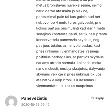
metus bronislavas nuveike seime, seimo
nario darbo ataskaita jo niekine,
papezejimai paie tai kas galejo buti bet
nebuvo, po 4 metu tures galvosuki, prie
kokios partijos prisimuilinti kad dar 4 metu
sedejimo kontrakta gauti, as tik nesuprantu
koncervatoriu panevezio skyriaus, negi
pas juos totalus asmenybiu badas, kad
pries rinkimus i vienmandates irasineja
politinius perbegelius, ar partijos skyriaus
nariams atrodo normalu, kai nariai moka
nario mokesti, nesioja skrajutes, dalyvauja
skyriaus veikloje ir pries rinkimus tik ups,
ateinatokie kaip bronius ir irasomas i
vienmandate, uz kokius nuopelnus
Panevėžietis
Reply
2020-10-26 09:42