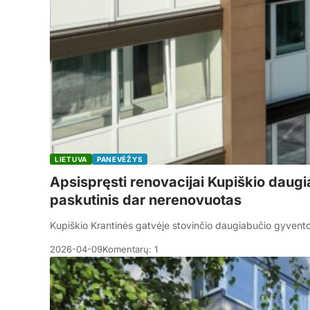
LIETUVA
PANEVĖŽYS
Apsispręsti renovacijai Kupiškio daug
paskutinis dar nerenovuotas
Kupiškio Krantinės gatvėje stovinčio daugiabučio gyvent
2026-04-09
Komentarų: 1