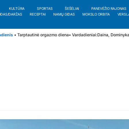
KULTŪRA
SPORTAS
ŠEŠĖLIAI
PANEVĖŽIO RAJONAS
ODAS/DARŽAS
RECEPTAI
NAMŲ GIDAS
MOKSLO ORBITA
VERSL
adienis
• Tarptautinė orgazmo diena
• Vardadieniai:
Daina
,
Dominyk