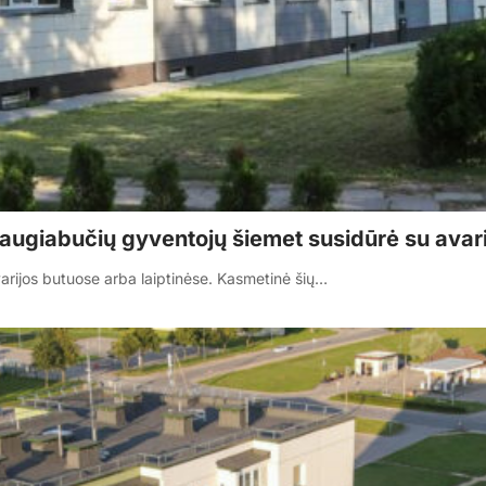
daugiabučių gyventojų šiemet susidūrė su avarin
rijos butuose arba laiptinėse. Kasmetinė šių…