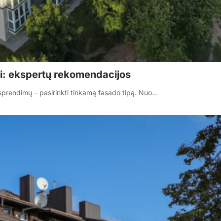
ui: ekspertų rekomendacijos
 sprendimų – pasirinkti tinkamą fasado tipą. Nuo…