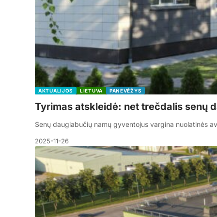
AKTUALIJOS
LIETUVA
PANEVĖŽYS
Tyrimas atskleidė: net trečdalis senų 
Senų daugiabučių namų gyventojus vargina nuolatinės ava
2025-11-26