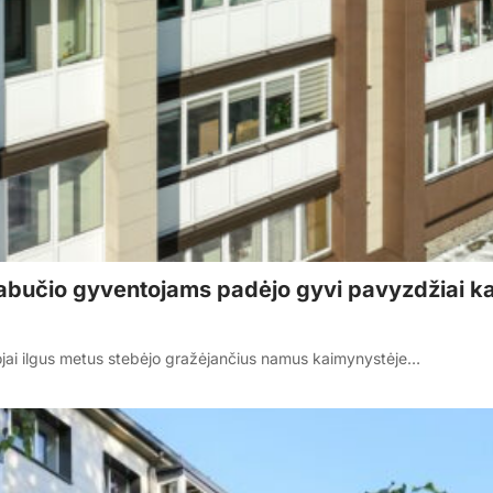
iabučio gyventojams padėjo gyvi pavyzdžiai k
ojai ilgus metus stebėjo gražėjančius namus kaimynystėje…