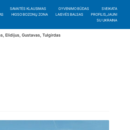
SAVAITĖS KLAUSIMAS
GYVENIMO BŪDAS
SVEIKATA
AS
HIGSO BOZONŲ ZONA
LAISVĖS BALSAS
PROFILIS_JAUNI
SU UKRAINA
as
,
Elidijus
,
Gustavas
,
Tulgirdas