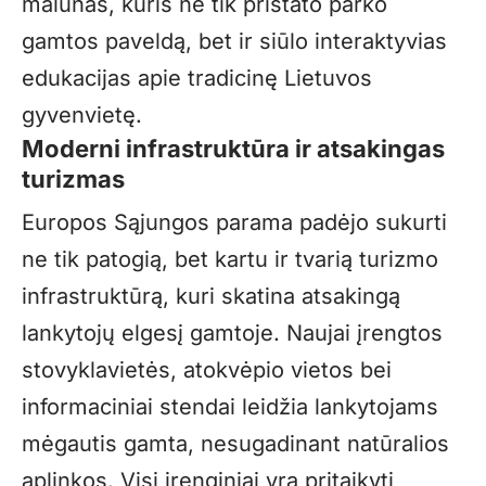
malūnas, kuris ne tik pristato parko
gamtos paveldą, bet ir siūlo interaktyvias
edukacijas apie tradicinę Lietuvos
gyvenvietę.
Moderni infrastruktūra
ir atsakingas
turizmas
Europos Sąjungos parama padėjo sukurti
ne tik patogią, bet kartu ir tvarią turizmo
infrastruktūrą, kuri skatina atsakingą
lankytojų elgesį gamtoje. Naujai įrengtos
stovyklavietės, atokvėpio vietos bei
informaciniai stendai leidžia lankytojams
mėgautis gamta, nesugadinant natūralios
aplinkos. Visi įrenginiai yra pritaikyti