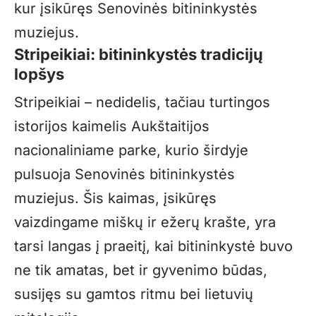
kur įsikūręs Senovinės bitininkystės
muziejus.
Stripeikiai: bitininkystės
tradicijų
lopšys
Stripeikiai – nedidelis, tačiau turtingos
istorijos kaimelis Aukštaitijos
nacionaliniame parke, kurio širdyje
pulsuoja Senovinės bitininkystės
muziejus. Šis kaimas, įsikūręs
vaizdingame miškų ir ežerų krašte, yra
tarsi langas į praeitį, kai bitininkystė buvo
ne tik amatas, bet ir gyvenimo būdas,
susijęs su gamtos ritmu bei lietuvių