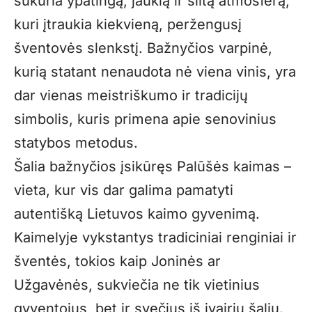
sukuria ypatingą, jaukią ir šiltą atmosferą,
kuri įtraukia kiekvieną, peržengusį
šventovės slenkstį. Bažnyčios varpinė,
kurią statant nenaudota nė viena vinis, yra
dar vienas meistriškumo ir tradicijų
simbolis, kuris primena apie senovinius
statybos metodus.
Šalia bažnyčios įsikūręs Palūšės kaimas –
vieta, kur vis dar galima pamatyti
autentišką Lietuvos kaimo gyvenimą.
Kaimelyje vykstantys tradiciniai renginiai ir
šventės, tokios kaip Joninės ar
Užgavėnės, sukviečia ne tik vietinius
gyventojus, bet ir svečius iš įvairių šalių.