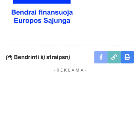
Bendrinti šį straipsnį
- R E K L A M A -