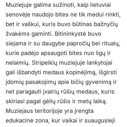
Muziejuje galima sužinoti, kaip lietuviai
senovėje naudojo bites ne tik medui rinkti,
bet ir vaškui, kuris buvo būtinas bažnyčių
žvakėms gaminti. Bitininkystė buvo
siejama ir su daugybe papročių bei ritualų,
kurie padėjo apsaugoti bites nuo ligų ir
nelaimių. Stripeikių muziejuje lankytojai
gali išbandyti medaus kopinėjimą, išgirsti
įdomių pasakojimų apie bičių gyvenimą ir
net paragauti įvairių rūšių medaus, kuris
skiriasi pagal gėlių rūšis ir metų laiką.
Muziejaus teritorijoje yra įrengta
edukacinė zona, kur vaikai ir suaugusieji