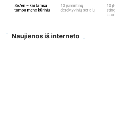
Se7en – kai tamsa
10 įsimintinų
10 įtemptų, 
tampa meno kūriniu
detektyvinių serialų
stingdančių 
istorijų
Naujienos iš interneto