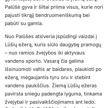
Palūšė gyva ir šiltai priima visus, kurie nori
pajusti tikrąjį bendruomeniškumą bei
pabūti su gamta.
Nuo Palūšės atsiveria įspūdingi vaizdai į
Lūšių ežerą, kuris siūlo daugybę pramogų
– nuo ramios žvejybos iki aktyvaus
vandens sporto. Vasarą čia galima
išsinuomoti valtis ar baidares, plaukioti po
ežerą, mėgaujantis tyru oru ir stebint
vandens paukščius. Žiemą Lūšių ežeras
pavirsta sniegu padengta lyguma, tinkama
žvejybai ir pasivaikščiojimams ant ledo.