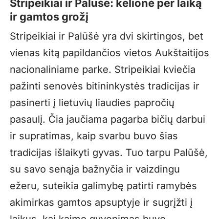
Stripeikiai ir Palūšė: kelionė per laiką
ir gamtos grožį
Stripeikiai ir Palūšė yra dvi skirtingos, bet
vienas kitą papildančios vietos Aukštaitijos
nacionaliniame parke. Stripeikiai kviečia
pažinti senovės bitininkystės tradicijas ir
pasinerti į lietuvių liaudies papročių
pasaulį. Čia jaučiama pagarba bičių darbui
ir supratimas, kaip svarbu buvo šias
tradicijas išlaikyti gyvas. Tuo tarpu Palūšė,
su savo senąja bažnyčia ir vaizdingu
ežeru, suteikia galimybę patirti ramybės
akimirkas gamtos apsuptyje ir sugrįžti į
laikus, kai kaimo gyvenimas buvo