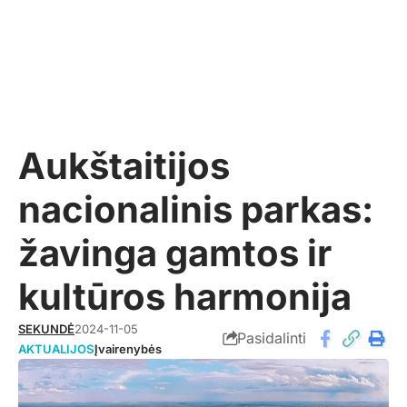
Aukštaitijos
nacionalinis parkas:
žavinga gamtos ir
kultūros harmonija
SEKUNDĖ
2024-11-05
Pasidalinti
AKTUALIJOS
Įvairenybės