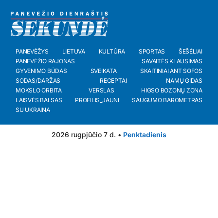
PANEVĖŽYS
LIETUVA
KULTŪRA
SPORTAS
ŠEŠĖLIAI
PANEVĖŽIO RAJONAS
SAVAITĖS KLAUSIMAS
GYVENIMO BŪDAS
SVEIKATA
SKAITINIAI ANT SOFOS
SODAS/DARŽAS
RECEPTAI
NAMŲ GIDAS
MOKSLO ORBITA
VERSLAS
HIGSO BOZONŲ ZONA
LAISVĖS BALSAS
PROFILIS_JAUNI
SAUGUMO BAROMETRAS
SU UKRAINA
2026 rugpjūčio 7 d. •
Penktadienis