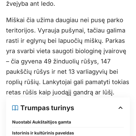
žvejyba ant ledo.
Miškai čia užima daugiau nei pusę parko
teritorijos. Vyrauja pušynai, tačiau galima
rasti ir eglynų bei lapuočių miškų. Parkas
yra svarbi vieta saugoti biologinę įvairovę
– čia gyvena 49 žinduolių rūšys, 147
paukščių rūšys ir net 13 varliagyvių bei
roplių rūšių. Lankytojai gali pamatyti tokias
retas rūšis kaip juodąjį gandrą ar lūšį.
Trumpas turinys
Nuostabi Aukštaitijos gamta
Istorinis ir kultūrinis paveldas