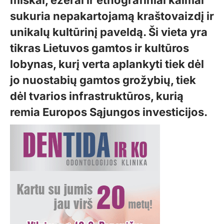
miškai, ežerai ir etnografiniai kaimai
sukuria nepakartojamą kraštovaizdį ir
unikalų kultūrinį paveldą. Ši vieta yra
tikras Lietuvos gamtos ir kultūros
lobynas, kurį verta aplankyti tiek dėl
jo nuostabių gamtos grožybių, tiek
dėl tvarios infrastruktūros, kurią
remia Europos Sąjungos investicijos.