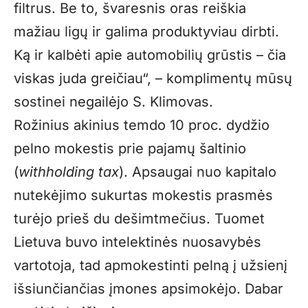
filtrus. Be to, švaresnis oras reiškia
mažiau ligų ir galima produktyviau dirbti.
Ką ir kalbėti apie automobilių grūstis – čia
viskas juda greičiau“, – komplimentų mūsų
sostinei negailėjo S. Klimovas.
Rožinius akinius temdo 10 proc. dydžio
pelno mokestis prie pajamų šaltinio
(
withholding tax
). Apsaugai nuo kapitalo
nutekėjimo sukurtas mokestis prasmės
turėjo prieš du dešimtmečius. Tuomet
Lietuva buvo intelektinės nuosavybės
vartotoja, tad apmokestinti pelną į užsienį
išsiunčiančias įmones apsimokėjo. Dabar