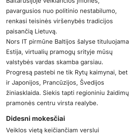
Baltarusijoje veikiančios įmonės,
pavargusios nuo politinio nestabilumo,
renkasi teisinės viršenybės tradicijos
paisančią Lietuvą.
Nors IT pirmūne Baltijos šalyse tituluojama
Estija, virtualių pramogų srityje mūsų
valstybės vardas skamba garsiau.
Progresą pastebi ne tik Rytų kaimynai, bet
ir Japonijos, Prancūzijos, Švedijos
žiniasklaida. Siekis tapti regioniniu žaidimų
pramonės centru virsta realybe.
Didesni mokesčiai
Veiklos vietą keičiančiam verslui