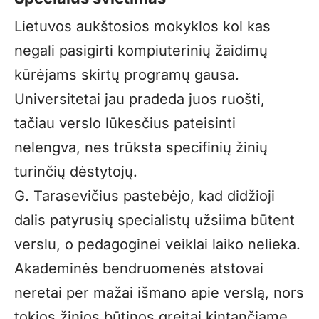
Lietuvos aukštosios mokyklos kol kas
negali pasigirti kompiuterinių žaidimų
kūrėjams skirtų programų gausa.
Universitetai jau pradeda juos ruošti,
tačiau verslo lūkesčius pateisinti
nelengva, nes trūksta specifinių žinių
turinčių dėstytojų.
G. Tarasevičius pastebėjo, kad didžioji
dalis patyrusių specialistų užsiima būtent
verslu, o pedagoginei veiklai laiko nelieka.
Akademinės bendruomenės atstovai
neretai per mažai išmano apie verslą, nors
tokios žinios būtinos greitai kintančiame