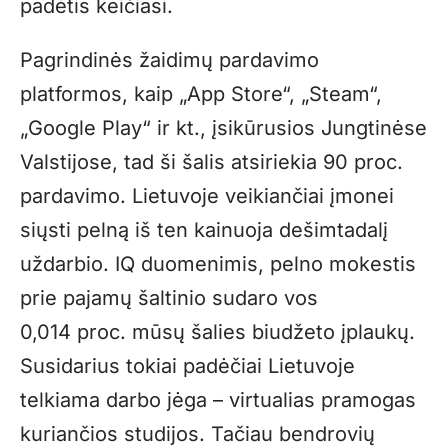
padėtis keičiasi.
Pagrindinės žaidimų pardavimo
platformos, kaip „App Store“, „Steam“,
„Google Play“ ir kt., įsikūrusios Jungtinėse
Valstijose, tad ši šalis atsiriekia 90 proc.
pardavimo. Lietuvoje veikiančiai įmonei
siųsti pelną iš ten kainuoja dešimtadalį
uždarbio. IQ duomenimis, pelno mokestis
prie pajamų šaltinio sudaro vos
0,014 proc. mūsų šalies biudžeto įplaukų.
Susidarius tokiai padėčiai Lietuvoje
telkiama darbo jėga – virtualias pramogas
kuriančios studijos. Tačiau bendrovių