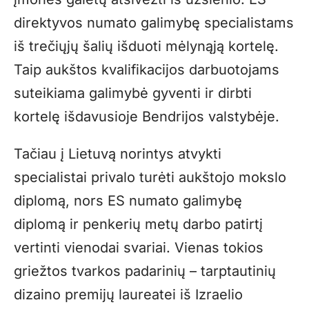
direktyvos numato galimybę specialistams
iš trečiųjų šalių išduoti mėlynąją kortelę.
Taip aukštos kvalifikacijos darbuotojams
suteikiama galimybė gyventi ir dirbti
kortelę išdavusioje Bendrijos valstybėje.
Tačiau į Lietuvą norintys atvykti
specialistai privalo turėti aukštojo mokslo
dip­lomą, nors ES numato galimybę
diplomą ir penkerių metų darbo patirtį
vertinti vienodai svariai. Vienas tokios
griežtos tvarkos padarinių – tarptautinių
dizaino premijų laureatei iš Izraelio