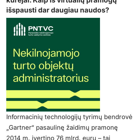
kūrėjai. Kaip iš virtualių pramogų
išspausti dar daugiau naudos?
Informacinių technologijų tyrimų bendrovė
„Gartner“ pasaulinę žaidimų pramonę
2014 m. įvertino 76 mlrd. eurų – tai