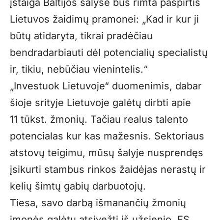
įstaiga Baltijos šalyse bus rimta paspirtis
Lietuvos žaidimų pramonei: „Kad ir kur ji
būtų atidaryta, tikrai pradėčiau
bendradarbiauti dėl potencialių specialistų
ir, tikiu, nebūčiau vienintelis.“
„Investuok Lietuvoje“ duomenimis, dabar
šioje srityje Lietuvoje galėtų dirbti apie
11 tūkst. žmonių. Tačiau realus talento
potencialas kur kas mažesnis. Sektoriaus
atstovų teigimu, mūsų šalyje nusprendęs
įsikurti stambus rinkos žaidėjas nerastų ir
kelių šimtų gabių darbuotojų.
Tiesa, savo darbą išmanančių žmonių
įmonės galėtų atsivežti iš užsienio. ES