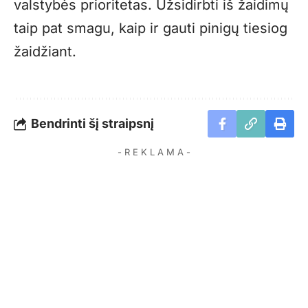
valstybės prioritetas. Užsidirbti iš žaidimų
taip pat smagu, kaip ir gauti pinigų tiesiog
žaidžiant.
Bendrinti šį straipsnį
- R E K L A M A -