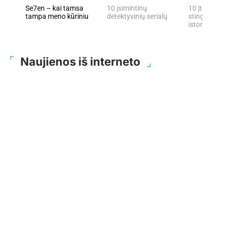
Se7en – kai tamsa
10 įsimintinų
10 įtemptų, 
tampa meno kūriniu
detektyvinių serialų
stingdančių 
istorijų
Naujienos iš interneto