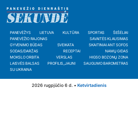
PANEVĖŽYS
LIETUVA
KULTŪRA
SPORTAS
ŠEŠĖLIAI
PANEVĖŽIO RAJONAS
SAVAITĖS KLAUSIMAS
GYVENIMO BŪDAS
SVEIKATA
SKAITINIAI ANT SOFOS
SODAS/DARŽAS
RECEPTAI
NAMŲ GIDAS
MOKSLO ORBITA
VERSLAS
HIGSO BOZONŲ ZONA
LAISVĖS BALSAS
PROFILIS_JAUNI
SAUGUMO BAROMETRAS
SU UKRAINA
2026 rugpjūčio 6 d. •
Ketvirtadienis