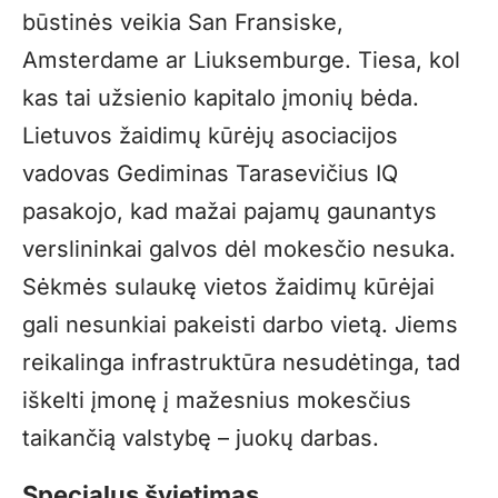
būstinės veikia San Fransiske,
Amsterdame ar Liuksemburge. Tiesa, kol
kas tai užsienio kapitalo įmonių bėda.
Lietuvos žaidimų kūrėjų asociacijos
vadovas Gediminas Tarasevičius IQ
pasakojo, kad mažai pajamų gaunantys
verslininkai galvos dėl mokesčio nesuka.
Sėkmės sulaukę vietos žaidimų kūrėjai
gali nesunkiai pakeisti darbo vietą. Jiems
reikalinga infrastruktūra nesudėtinga, tad
iškelti įmonę į mažesnius mokesčius
taikančią valstybę – juokų darbas.
Specialus švietimas