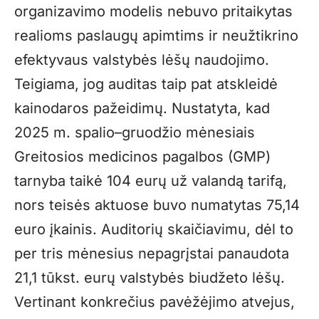
organizavimo modelis nebuvo pritaikytas
realioms paslaugų apimtims ir neužtikrino
efektyvaus valstybės lėšų naudojimo.
Teigiama, jog auditas taip pat atskleidė
kainodaros pažeidimų. Nustatyta, kad
2025 m. spalio–gruodžio mėnesiais
Greitosios medicinos pagalbos (GMP)
tarnyba taikė 104 eurų už valandą tarifą,
nors teisės aktuose buvo numatytas 75,14
euro įkainis. Auditorių skaičiavimu, dėl to
per tris mėnesius nepagrįstai panaudota
21,1 tūkst. eurų valstybės biudžeto lėšų.
Vertinant konkrečius pavėžėjimo atvejus,