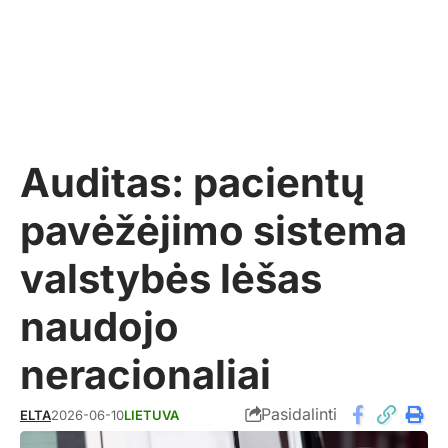
Auditas: pacientų
pavėžėjimo sistema
valstybės lėšas
naudojo
neracionaliai
Pasidalinti
ELTA
2026-06-10
LIETUVA