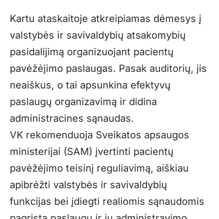
Kartu ataskaitoje atkreipiamas dėmesys į
valstybės ir savivaldybių atsakomybių
pasidalijimą organizuojant pacientų
pavėžėjimo paslaugas. Pasak auditorių, jis
neaiškus, o tai apsunkina efektyvų
paslaugų organizavimą ir didina
administracines sąnaudas.
VK rekomenduoja Sveikatos apsaugos
ministerijai (SAM) įvertinti pacientų
pavėžėjimo teisinį reguliavimą, aiškiau
apibrėžti valstybės ir savivaldybių
funkcijas bei įdiegti realiomis sąnaudomis
pagrįstą paslaugų ir jų administravimo