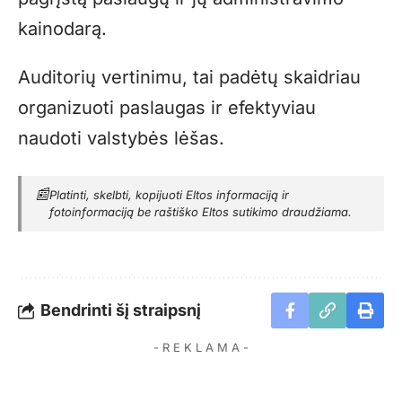
kainodarą.
Auditorių vertinimu, tai padėtų skaidriau
organizuoti paslaugas ir efektyviau
naudoti valstybės lėšas.
📰
Platinti, skelbti, kopijuoti Eltos informaciją ir
fotoinformaciją be raštiško Eltos sutikimo draudžiama.
Bendrinti šį straipsnį
- R E K L A M A -