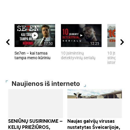
17:50
12:25
Se7en – kai tamsa
10 įsimintinų
10 įtemptų, 
tampa meno kūriniu
detektyvinių serialų
stingdančių 
istorijų
Naujienos iš interneto