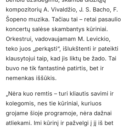
kompozitorių A. Vivaldžio, J. S. Bacho, F.
Šopeno muzika. Tačiau tai – retai pasaulio
koncertų salėse skambantys kūriniai.
Orkestrui, vadovaujamam M. Levickio,
teko juos „perkąsti“, išlukštenti ir pateikti
klausytojui taip, kad jis liktų be žado. Tai
buvo ne tik fantastinė patirtis, bet ir
nemenkas iššūkis.
„Nėra kuo remtis – turi kliautis savimi ir
kolegomis, nes tie kūriniai, kuriuos
grojame šioje programoje, nėra dažnai
atliekami. Imi kūrinį ir pažvelgi į jį iš bet