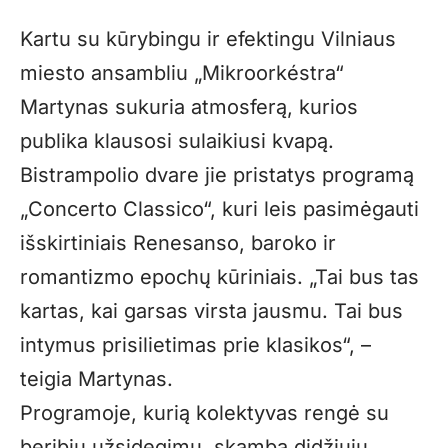
Kartu su kūrybingu ir efektingu Vilniaus
miesto ansambliu „Mikroorkéstra“
Martynas sukuria atmosferą, kurios
publika klausosi sulaikiusi kvapą.
Bistrampolio dvare jie pristatys programą
„Concerto Classico“, kuri leis pasimėgauti
išskirtiniais Renesanso, baroko ir
romantizmo epochų kūriniais. „Tai bus tas
kartas, kai garsas virsta jausmu. Tai bus
intymus prisilietimas prie klasikos“, –
teigia Martynas.
Programoje, kurią kolektyvas rengė su
beribiu užsidegimu, skamba didžiųjų