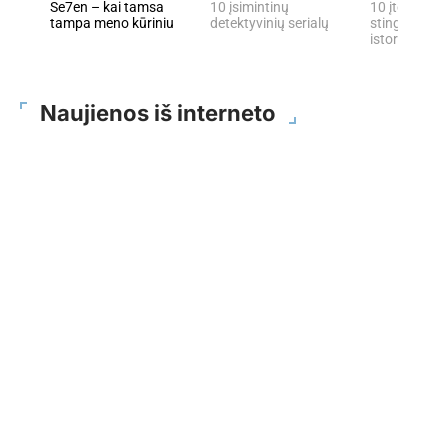
Se7en – kai tamsa
10 įsimintinų
10 įtemptų, 
tampa meno kūriniu
detektyvinių serialų
stingdančių 
istorijų
Naujienos iš interneto