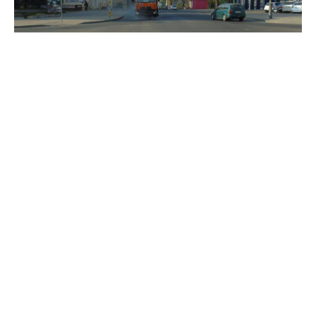
Siekdama sumažinti padidėjusią oro
taršą, Panevėžio miesto savivaldybė
nurodė AB „Panevėžio specialus
autotransportas“ laistyti gatves. Tai
bus daroma penktadienį ir šeštadienį
– balandžio 26–27 d.