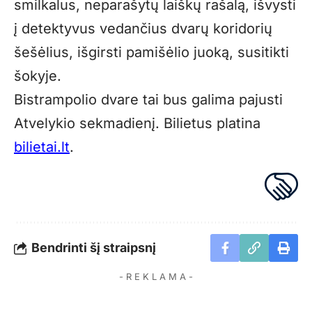
smilkalus, neparašytų laiškų rašalą, išvysti
į detektyvus vedančius dvarų koridorių
šešėlius, išgirsti pamišėlio juoką, susitikti
šokyje.
Bistrampolio dvare tai bus galima pajusti
Atvelykio sekmadienį. Bilietus platina
bilietai.lt
.
Bendrinti šį straipsnį
- R E K L A M A -