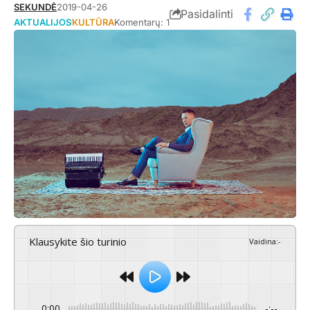
SEKUNDĖ
2019-04-26
Pasidalinti
AKTUALIJOS
KULTŪRA
Komentarų: 1
Klausykite šio turinio
Vaidina
:
-
0:00
-:--