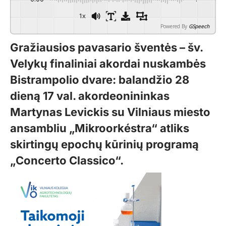
1x
Powered By
GSpeech
Gražiausios pavasario šventės – šv.
Velykų finaliniai akordai nuskambės
Bistrampolio dvare: balandžio 28
dieną 17 val. akordeonininkas
Martynas Levickis su Vilniaus miesto
ansambliu „Mikroorkéstra“ atliks
skirtingų epochų kūrinių programą
„Concerto Classico“.