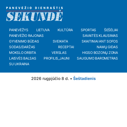
PANEVĖŽYS
LIETUVA
KULTŪRA
SPORTAS
ŠEŠĖLIAI
PANEVĖŽIO RAJONAS
SAVAITĖS KLAUSIMAS
GYVENIMO BŪDAS
SVEIKATA
SKAITINIAI ANT SOFOS
SODAS/DARŽAS
RECEPTAI
NAMŲ GIDAS
MOKSLO ORBITA
VERSLAS
HIGSO BOZONŲ ZONA
LAISVĖS BALSAS
PROFILIS_JAUNI
SAUGUMO BAROMETRAS
SU UKRAINA
2026 rugpjūčio 8 d. •
Šeštadienis