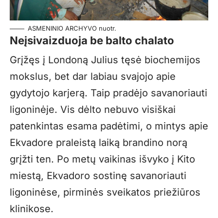
ASMENINIO ARCHYVO nuotr.
Neįsivaizduoja be balto chalato
Grįžęs į Londoną Julius tęsė biochemijos
mokslus, bet dar labiau svajojo apie
gydytojo karjerą. Taip pradėjo savanoriauti
ligoninėje. Vis dėlto nebuvo visiškai
patenkintas esama padėtimi, o mintys apie
Ekvadore praleistą laiką brandino norą
grįžti ten. Po metų vaikinas išvyko į Kito
miestą, Ekvadoro sostinę savanoriauti
ligoninėse, pirminės sveikatos priežiūros
klinikose.