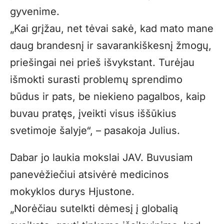
gyvenime.
„Kai grįžau, net tėvai sakė, kad mato mane
daug brandesnį ir savarankiškesnį žmogų,
priešingai nei prieš išvykstant. Turėjau
išmokti surasti problemų sprendimo
būdus ir pats, be niekieno pagalbos, kaip
buvau pratęs, įveikti visus iššūkius
svetimoje šalyje“, – pasakoja Julius.
Dabar jo laukia mokslai JAV. Buvusiam
panevėžiečiui atsivėrė medicinos
mokyklos durys Hjustone.
„Norėčiau sutelkti dėmesį į globalią