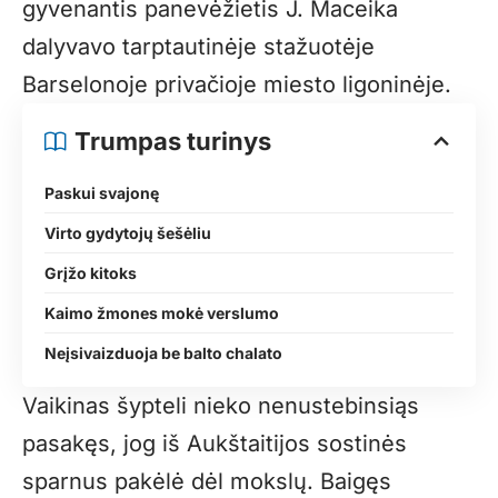
gyvenantis panevėžietis J. Maceika
dalyvavo tarptautinėje stažuotėje
Barselonoje privačioje miesto ligoninėje.
Trumpas turinys
Paskui svajonę
Virto gydytojų šešėliu
Grįžo kitoks
Kaimo žmones mokė verslumo
Neįsivaizduoja be balto chalato
Vaikinas šypteli nieko nenustebinsiąs
pasakęs, jog iš Aukštaitijos sostinės
sparnus pakėlė dėl mokslų. Baigęs