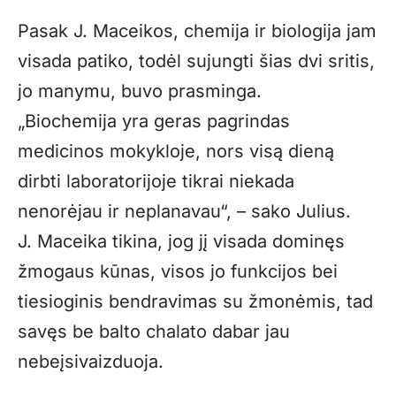
Pasak J. Maceikos, chemija ir biologija jam
visada patiko, todėl sujungti šias dvi sritis,
jo manymu, buvo prasminga.
„Biochemija yra geras pagrindas
medicinos mokykloje, nors visą dieną
dirbti laboratorijoje tikrai niekada
nenorėjau ir neplanavau“, – sako Julius.
J. Maceika tikina, jog jį visada dominęs
žmogaus kūnas, visos jo funkcijos bei
tiesioginis bendravimas su žmonėmis, tad
savęs be balto chalato dabar jau
nebeįsivaizduoja.