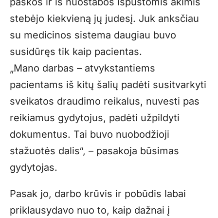
paskos ir iš nuostabos išpūstomis akimis
stebėjo kiekvieną jų judesį. Juk anksčiau
su medicinos sistema daugiau buvo
susidūręs tik kaip pacientas.
„Mano darbas – atvykstantiems
pacientams iš kitų šalių padėti susitvarkyti
sveikatos draudimo reikalus, nuvesti pas
reikiamus gydytojus, padėti užpildyti
dokumentus. Tai buvo nuobodžioji
stažuotės dalis“, – pasakoja būsimas
gydytojas.
Pasak jo, darbo krūvis ir pobūdis labai
priklausydavo nuo to, kaip dažnai į