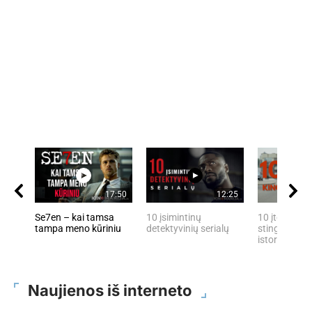
17:50
12:25
Se7en – kai tamsa
10 įsimintinų
10 įtemptų, 
tampa meno kūriniu
detektyvinių serialų
stingdančių 
istorijų
Naujienos iš interneto