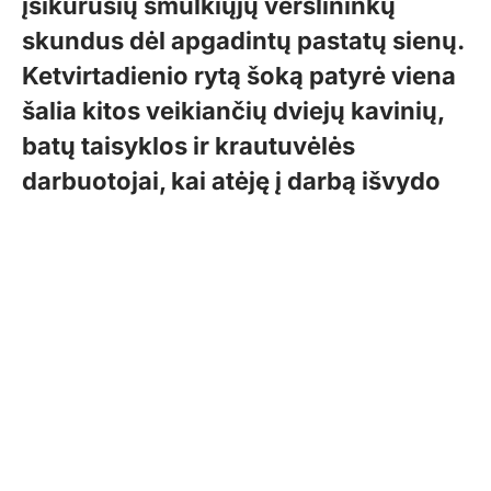
įsikūrusių smulkiųjų verslininkų
skundus dėl apgadintų pastatų sienų.
Ketvirtadienio rytą šoką patyrė viena
šalia kitos veikiančių dviejų kavinių,
batų taisyklos ir krautuvėlės
darbuotojai, kai atėję į darbą išvydo
dažais išpurkštus langus, duris ir
sienas.