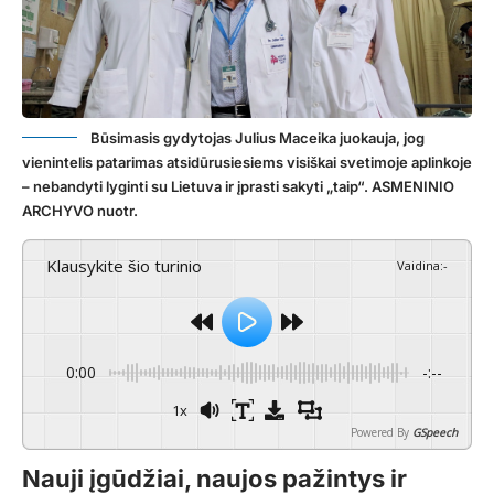
Būsimasis gydytojas Julius Maceika juokauja, jog
vienintelis patarimas atsidūrusiesiems visiškai svetimoje aplinkoje
– nebandyti lyginti su Lietuva ir įprasti sakyti „taip“. ASMENINIO
ARCHYVO nuotr.
Klausykite šio turinio
Vaidina
:
-
0:00
-:--
1x
Powered By
GSpeech
Nauji įgūdžiai, naujos pažintys ir