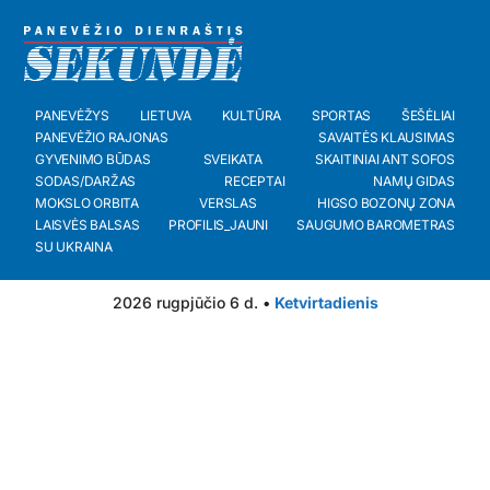
PANEVĖŽYS
LIETUVA
KULTŪRA
SPORTAS
ŠEŠĖLIAI
PANEVĖŽIO RAJONAS
SAVAITĖS KLAUSIMAS
GYVENIMO BŪDAS
SVEIKATA
SKAITINIAI ANT SOFOS
SODAS/DARŽAS
RECEPTAI
NAMŲ GIDAS
MOKSLO ORBITA
VERSLAS
HIGSO BOZONŲ ZONA
LAISVĖS BALSAS
PROFILIS_JAUNI
SAUGUMO BAROMETRAS
SU UKRAINA
2026 rugpjūčio 6 d. •
Ketvirtadienis