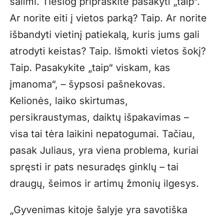
šalimi. Tiesiog pripraskite pasakyti „taip“.
Ar norite eiti į vietos parką? Taip. Ar norite
išbandyti vietinį patiekalą, kuris jums gali
atrodyti keistas? Taip. Išmokti vietos šokį?
Taip. Pasakykite „taip“ viskam, kas
įmanoma“, – šypsosi pašnekovas.
Kelionės, laiko skirtumas,
persikraustymas, daiktų išpakavimas –
visa tai tėra laikini nepatogumai. Tačiau,
pasak Juliaus, yra viena problema, kuriai
spręsti ir pats nesuradęs ginklų – tai
draugų, šeimos ir artimų žmonių ilgesys.
„Gyvenimas kitoje šalyje yra savotiška