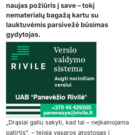
naujas požiūris į save – tokį
nematerialų bagažą kartu su
lauktuvėmis parsivežė būsimas
gydytojas.
„Drąsiai galiu sakyti, kad tai – neįkainojama
patirtis“, – teigia vasaros atostogas į