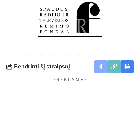
Bendrinti šį straipsnį
- R E K L A M A -