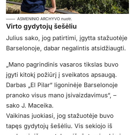
ASMENINIO ARCHYVO nuotr.
Virto gydytojų šešėliu
Julius sako, jog patirtimi, įgytta stažuotėje
Barselonoje, dabar negalintis atsidžiaugti.
„Mano pagrindinis vasaros tikslas buvo
įgyti kitokį požiūrį į sveikatos apsaugą.
Darbas „El Pilar“ ligoninėje Barselonoje
pranoko visus mano įsivaizdavimus“, –
sako J. Maceika.
Vaikinas juokiasi, jog stažuotėje buvo
tapęs gydytojų šešėliu. Vis sekiojo iš