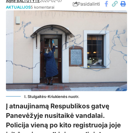
Agnė BALTUTYTĖ
2020-02-07
Pasidalinti
AKTUALIJOS
5 komentarai
I. Stulgaitės-Kriukienės nuotr.
Į atnaujinamą Respublikos gatvę
Panevėžyje nusitaikė vandalai.
Policija vieną po kito registruoja joje