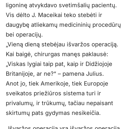
ligoninę atvykdavo svetimšalių pacientų.
Vis dėlto J. Maceikai teko stebėti ir
daugybę atliekamų medicininių procedūrų
bei operacijų.
„Vieną dieną stebėjau išvaržos operaciją.
Kai baigė, chirurgas manęs paklausė:
„Viskas lygiai taip pat, kaip ir Didžiojoje
Britanijoje, ar ne?“ – pamena Julius.
Anot jo, tiek Amerikoje, tiek Europoje
sveikatos priežiūros sistema turi ir
privalumų, ir trūkumų, tačiau nepaisant
skirtumų pats gydymas nesikeičia.
„Išvaržos operacija yra išvaržos operacija.