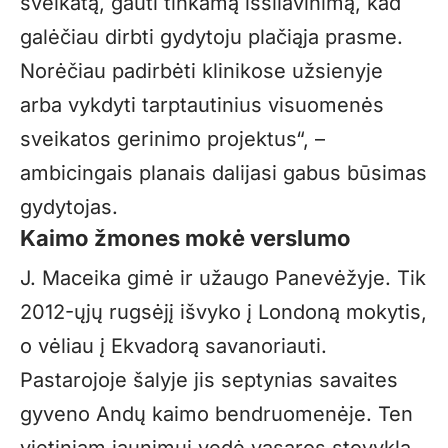
sveikatą, gauti tinkamą išsilavinimą, kad
galėčiau dirbti gydytoju plačiąja prasme.
Norėčiau padirbėti klinikose užsienyje
arba vykdyti tarptautinius visuomenės
sveikatos gerinimo projektus“, –
ambicingais planais dalijasi gabus būsimas
gydytojas.
Kaimo žmones mokė verslumo
J. Maceika gimė ir užaugo Panevėžyje. Tik
2012-ųjų rugsėjį išvyko į Londoną mokytis,
o vėliau į Ekvadorą savanoriauti.
Pastarojoje šalyje jis septynias savaites
gyveno Andų kaimo bendruomenėje. Ten
vietiniam jaunimui vedė vasaros stovyklą