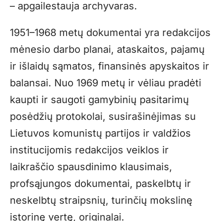
– apgailestauja archyvaras.
1951–1968 metų dokumentai yra redakcijos
mėnesio darbo planai, ataskaitos, pajamų
ir išlaidų sąmatos, finansinės apyskaitos ir
balansai. Nuo 1969 metų ir vėliau pradėti
kaupti ir saugoti gamybinių pasitarimų
posėdžių protokolai, susirašinėjimas su
Lietuvos komunistų partijos ir valdžios
institucijomis redakcijos veiklos ir
laikraščio spausdinimo klausimais,
profsąjungos dokumentai, paskelbtų ir
neskelbtų straipsnių, turinčių mokslinę
istorinę vertę, originalai.