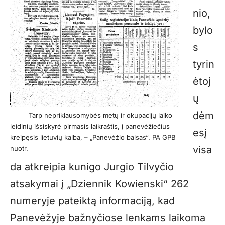
nio,
bylo
s
tyrin
ėtoj
ų
dėm
Tarp nepriklausomybės metų ir okupacijų laiko
leidinių išsiskyrė pirmasis laikraštis, į panevėžiečius
esį
kreipęsis lietuvių kalba, – „Panevėžio balsas“. PA GPB
visa
nuotr.
da atkreipia kunigo Jurgio Tilvyčio
atsakymai į „Dziennik Kowienski“ 262
numeryje pateiktą informaciją, kad
Panevėžyje bažnyčiose lenkams laikoma