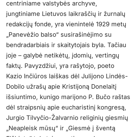
centriniame valstybės archyve,
jungtiniame Lietuvos laikraščių ir žurnalų
redakcijų fonde, yra vienintelė 1929 metų
„Panevėžio balso“ susirašinėjimo su
bendradarbiais ir skaitytojais byla. Tačiau
joje – galybė netikėtų, įdomių, vertingų
faktų. Pavyzdžiui, yra rašytojo, poeto
Kazio Inčiūros laiškas dėl Julijono Lindės-
Dobilo užrašų apie Kristijoną Donelaitį
išsiuntimo, kunigo marijono P. Bučo raštas
dėl straipsnių apie eucharistinį kongresą,
Jurgio Tilvyčio-Žalvarnio religinių giesmių
„Neapleisk mūsų“ ir „Giesmė į šventą