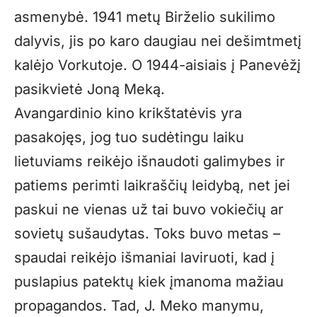
asmenybė. 1941 metų Birželio sukilimo
dalyvis, jis po karo daugiau nei dešimtmetį
kalėjo Vorkutoje. O 1944-aisiais į Panevėžį
pasikvietė Joną Meką.
Avangardinio kino krikštatėvis yra
pasakojęs, jog tuo sudėtingu laiku
lietuviams reikėjo išnaudoti galimybes ir
patiems perimti laikraščių leidybą, net jei
paskui ne vienas už tai buvo vokiečių ar
sovietų sušaudytas. Toks buvo metas –
spaudai reikėjo išmaniai laviruoti, kad į
puslapius patektų kiek įmanoma mažiau
propagandos. Tad, J. Meko manymu,