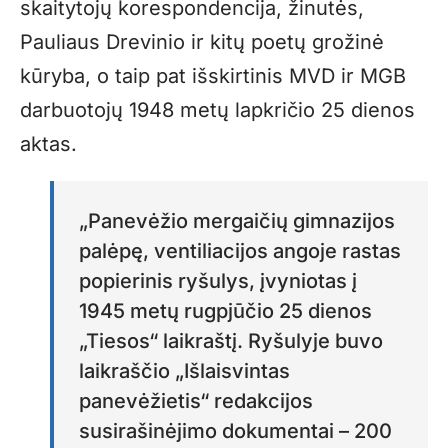
skaitytojų korespondencija, žinutės,
Pauliaus Drevinio ir kitų poetų grožinė
kūryba, o taip pat išskirtinis MVD ir MGB
darbuotojų 1948 metų lapkričio 25 dienos
aktas.
„Panevėžio mergaičių gimnazijos
palėpę, ventiliacijos angoje rastas
popierinis ryšulys, įvyniotas į
1945 metų rugpjūčio 25 dienos
„Tiesos“ laikraštį. Ryšulyje buvo
laikraščio „Išlaisvintas
panevėžietis“ redakcijos
susirašinėjimo dokumentai – 200