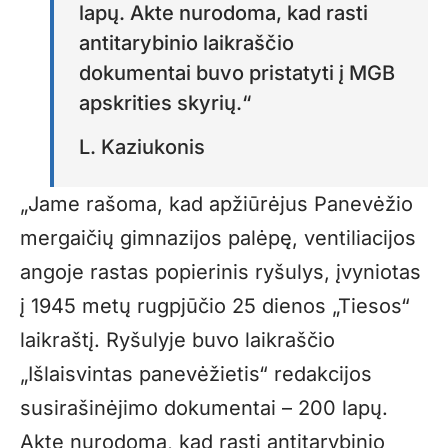
lapų. Akte nurodoma, kad rasti
antitarybinio laikraščio
dokumentai buvo pristatyti į MGB
apskrities skyrių.“
L. Kaziukonis
„Jame rašoma, kad apžiūrėjus Panevėžio
mergaičių gimnazijos palėpę, ventiliacijos
angoje rastas popierinis ryšulys, įvyniotas
į 1945 metų rugpjūčio 25 dienos „Tiesos“
laikraštį. Ryšulyje buvo laikraščio
„Išlaisvintas panevėžietis“ redakcijos
susirašinėjimo dokumentai – 200 lapų.
Akte nurodoma, kad rasti antitarybinio