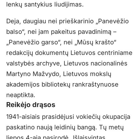
lenkų santykius liudijimas.
Deja, daugiau nei prieškarinio „Panevėžio
balso“, nei jam pakeitus pavadinimą –
„Panevėžio garso“, nei „Mūsų krašto“
redakcijų dokumentų Lietuvos centriniame
valstybės archyve, Lietuvos nacionalinės
Martyno Mažvydo, Lietuvos mokslų
akademijos bibliotekų rankraštynuose
neaptikta.
Reikėjo drąsos
1941-aisiais prasidėjusi vokiečių okupacija
paskatino naują leidinių bangą. Tų metų
liepos 4-ąją pasirodė „Išlaisvintas