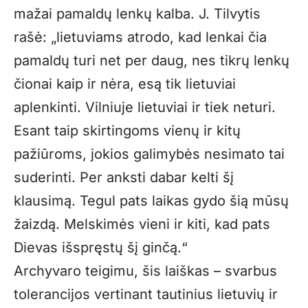
mažai pamaldų lenkų kalba. J. Tilvytis
rašė: „lietuviams atrodo, kad lenkai čia
pamaldų turi net per daug, nes tikrų lenkų
čionai kaip ir nėra, esą tik lietuviai
aplenkinti. Vilniuje lietuviai ir tiek neturi.
Esant taip skirtingoms vienų ir kitų
pažiūroms, jokios galimybės nesimato tai
suderinti. Per anksti dabar kelti šį
klausimą. Tegul pats laikas gydo šią mūsų
žaizdą. Melskimės vieni ir kiti, kad pats
Dievas išspręstų šį ginčą.“
Archyvaro teigimu, šis laiškas – svarbus
tolerancijos vertinant tautinius lietuvių ir