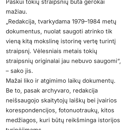
Paskui tokių straipsnių būta gerokai
mažiau.
„Redakcija, tvarkydama 1979–1984 metų
dokumentus, nuolat saugoti atrinko tik
vieną kitą mokslinę istorinę vertę turintį
straipsnį. Vėlesniais metais tokių
straipsnių originalai jau nebuvo saugomi“,
– sako jis.
Mažai liko ir atgimimo laikų dokumentų.
Be to, pasak archyvaro, redakcija
neišsaugojo skaitytojų laiškų bei įvairios
korespondencijos, fotonuotraukų, kitos
medžiagos, kuri būtų reikšminga istorijos