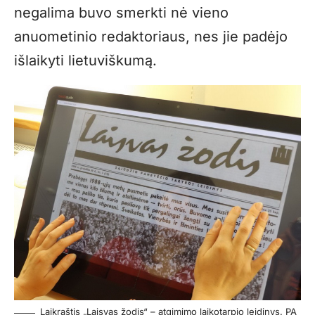
negalima buvo smerkti nė vieno
anuometinio redaktoriaus, nes jie padėjo
išlaikyti lietuviškumą.
Laikraštis „Laisvas žodis“ – atgimimo laikotarpio leidinys. PA