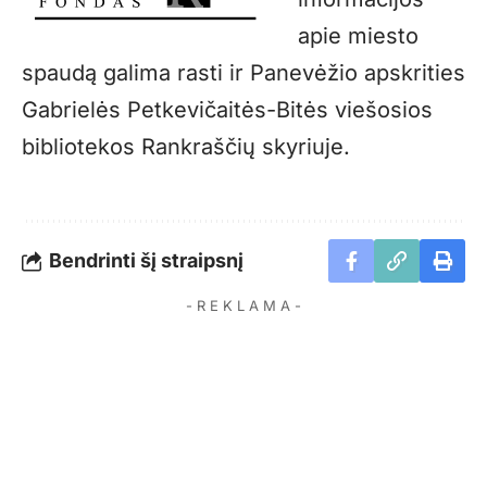
apie miesto
spaudą galima rasti ir Panevėžio apskrities
Gabrielės Petkevičaitės-Bitės viešosios
bibliotekos Rankraščių skyriuje.
Bendrinti šį straipsnį
- R E K L A M A -