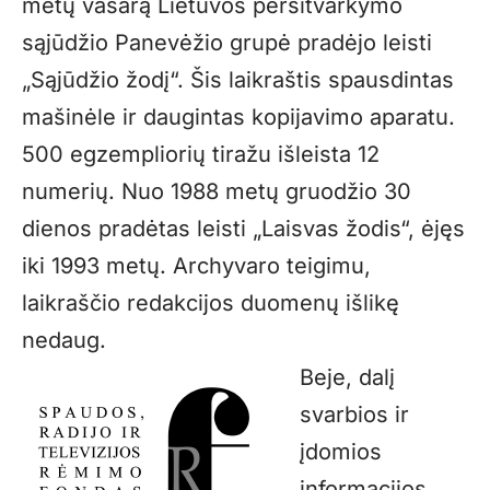
metų vasarą Lietuvos persitvarkymo
sąjūdžio Panevėžio grupė pradėjo leisti
„Sąjūdžio žodį“. Šis laikraštis spausdintas
mašinėle ir daugintas kopijavimo aparatu.
500 egzempliorių tiražu išleista 12
numerių. Nuo 1988 metų gruodžio 30
dienos pradėtas leisti „Laisvas žodis“, ėjęs
iki 1993 metų. Archyvaro teigimu,
laikraščio redakcijos duomenų išlikę
nedaug.
Beje, dalį
svarbios ir
įdomios
informacijos