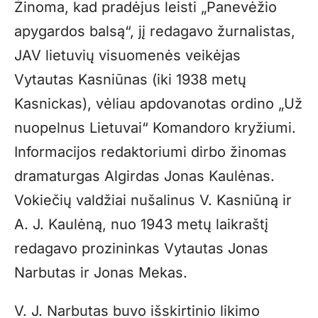
Žinoma, kad pradėjus leisti „Panevėžio
apygardos balsą“, jį redagavo žurnalistas,
JAV lietuvių visuomenės veikėjas
Vytautas Kasniūnas (iki 1938 metų
Kasnickas), vėliau apdovanotas ordino „Už
nuopelnus Lietuvai“ Komandoro kryžiumi.
Informacijos redaktoriumi dirbo žinomas
dramaturgas Algirdas Jonas Kaulėnas.
Vokiečių valdžiai nušalinus V. Kasniūną ir
A. J. Kaulėną, nuo 1943 metų laikraštį
redagavo prozininkas Vytautas Jonas
Narbutas ir Jonas Mekas.
V. J. Narbutas buvo išskirtinio likimo