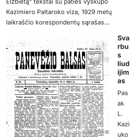
Elžbietą“ tekstai su paties vyskupo
Kazimiero Paltaroko viza, 1929 metų
laikraščio korespondentų sąrašas…
Sva
rbu
s
liud
ijim
as
Pas
ak
L.
Kazi
uko