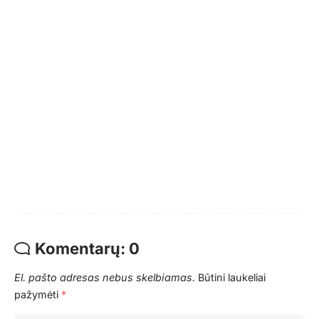
Komentarų: 0
El. pašto adresas nebus skelbiamas.
Būtini laukeliai
pažymėti
*