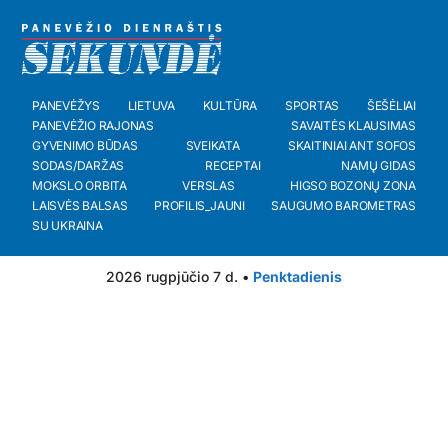
PANEVĖŽYS
LIETUVA
KULTŪRA
SPORTAS
ŠEŠĖLIAI
PANEVĖŽIO RAJONAS
SAVAITĖS KLAUSIMAS
GYVENIMO BŪDAS
SVEIKATA
SKAITINIAI ANT SOFOS
SODAS/DARŽAS
RECEPTAI
NAMŲ GIDAS
MOKSLO ORBITA
VERSLAS
HIGSO BOZONŲ ZONA
LAISVĖS BALSAS
PROFILIS_JAUNI
SAUGUMO BAROMETRAS
SU UKRAINA
2026 rugpjūčio 7 d. •
Penktadienis