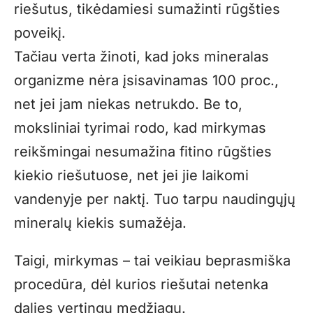
riešutus, tikėdamiesi sumažinti rūgšties
poveikį.
Tačiau verta žinoti, kad joks mineralas
organizme nėra įsisavinamas 100 proc.,
net jei jam niekas netrukdo. Be to,
moksliniai tyrimai rodo, kad mirkymas
reikšmingai nesumažina fitino rūgšties
kiekio riešutuose, net jei jie laikomi
vandenyje per naktį. Tuo tarpu naudingųjų
mineralų kiekis sumažėja.
Taigi, mirkymas – tai veikiau beprasmiška
procedūra, dėl kurios riešutai netenka
dalies vertingų medžiagų.