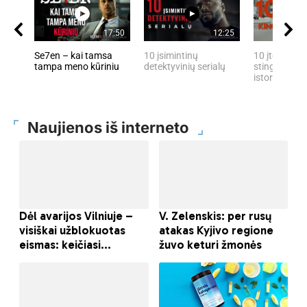
17:50
12:25
Se7en – kai tamsa
10 įsimintinų
10 įtemptų, 
tampa meno kūriniu
detektyvinių serialų
stingdančių 
istorijų
Naujienos iš interneto