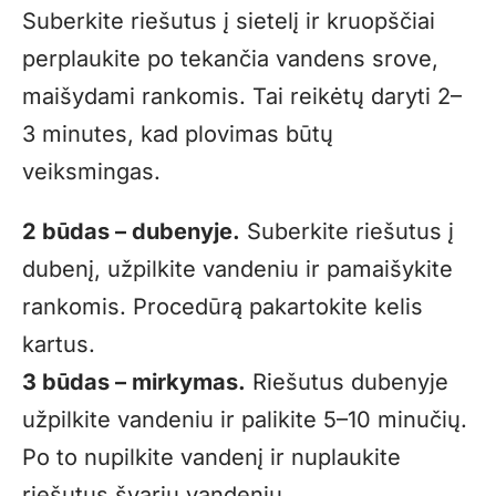
Suberkite riešutus į sietelį ir kruopščiai
perplaukite po tekančia vandens srove,
maišydami rankomis. Tai reikėtų daryti 2–
3 minutes, kad plovimas būtų
veiksmingas.
2 būdas – dubenyje.
Suberkite riešutus į
dubenį, užpilkite vandeniu ir pamaišykite
rankomis. Procedūrą pakartokite kelis
kartus.
3 būdas – mirkymas.
Riešutus dubenyje
užpilkite vandeniu ir palikite 5–10 minučių.
Po to nupilkite vandenį ir nuplaukite
riešutus švariu vandeniu.