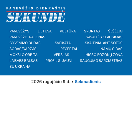
PANEVĖŽYS
LIETUVA
KULTŪRA
SPORTAS
ŠEŠĖLIAI
PANEVĖŽIO RAJONAS
SAVAITĖS KLAUSIMAS
GYVENIMO BŪDAS
SVEIKATA
SKAITINIAI ANT SOFOS
SODAS/DARŽAS
RECEPTAI
NAMŲ GIDAS
MOKSLO ORBITA
VERSLAS
HIGSO BOZONŲ ZONA
LAISVĖS BALSAS
PROFILIS_JAUNI
SAUGUMO BAROMETRAS
SU UKRAINA
2026 rugpjūčio 9 d. •
Sekmadienis