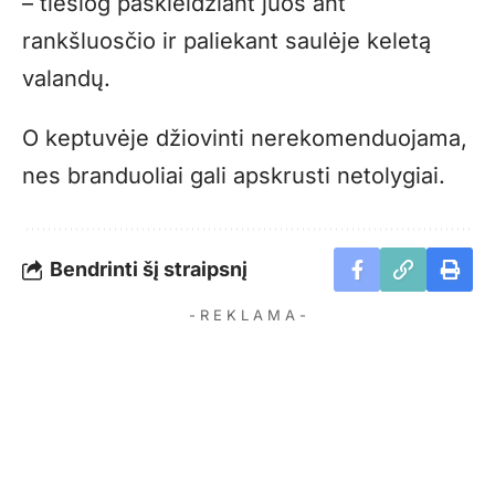
– tiesiog paskleidžiant juos ant
rankšluosčio ir paliekant saulėje keletą
valandų.
O keptuvėje džiovinti nerekomenduojama,
nes branduoliai gali apskrusti netolygiai.
Bendrinti šį straipsnį
- R E K L A M A -