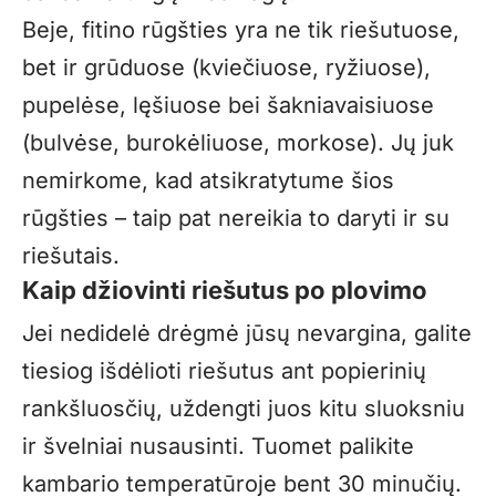
Beje, fitino rūgšties yra ne tik riešutuose,
bet ir grūduose (kviečiuose, ryžiuose),
pupelėse, lęšiuose bei šakniavaisiuose
(bulvėse, burokėliuose, morkose). Jų juk
nemirkome, kad atsikratytume šios
rūgšties – taip pat nereikia to daryti ir su
riešutais.
Kaip džiovinti riešutus po plovimo
Jei nedidelė drėgmė jūsų nevargina, galite
tiesiog išdėlioti riešutus ant popierinių
rankšluosčių, uždengti juos kitu sluoksniu
ir švelniai nusausinti. Tuomet palikite
kambario temperatūroje bent 30 minučių.