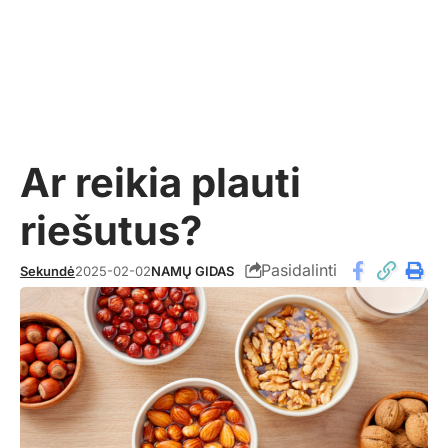
Ar reikia plauti
riešutus?
Pasidalinti
Sekundė
2025-02-02
NAMŲ GIDAS