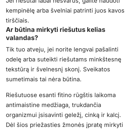
Jei riešutai labai nešvarūs, galite naudoti
kempinėlę arba švelniai patrinti juos kavos
tirščiais.
Ar būtina mirkyti riešutus kelias
valandas?
Tik tuo atveju, jei norite lengvai pašalinti
odelę arba suteikti riešutams minkštesnę
tekstūrą ir švelnesnį skonį. Sveikatos
sumetimais tai nėra būtina.
Riešutuose esanti fitino rūgštis laikoma
antimaistine medžiaga, trukdančia
organizmui įsisavinti geležį, cinką ir kalcį.
Dėl šios priežasties žmonės įpratę mirkyti