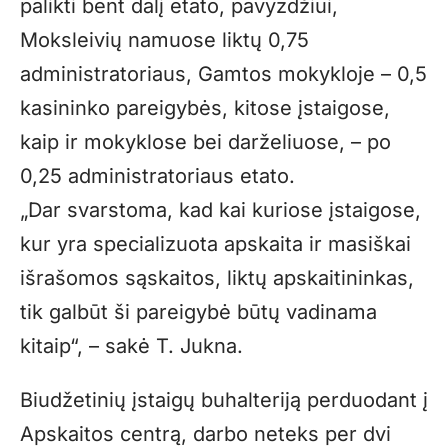
palikti bent dalį etato, pavyzdžiui,
Moksleivių namuose liktų 0,75
administratoriaus, Gamtos mokykloje – 0,5
kasininko pareigybės, kitose įstaigose,
kaip ir mokyklose bei darželiuose, – po
0,25 administratoriaus etato.
„Dar svarstoma, kad kai kuriose įstaigose,
kur yra specializuota apskaita ir masiškai
išrašomos sąskaitos, liktų apskaitininkas,
tik galbūt ši pareigybė būtų vadinama
kitaip“, – sakė T. Jukna.
Biudžetinių įstaigų buhalteriją perduodant į
Apskaitos centrą, darbo neteks per dvi