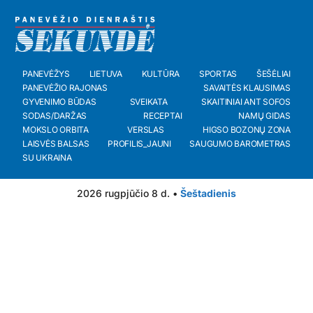
PANEVĖŽYS
LIETUVA
KULTŪRA
SPORTAS
ŠEŠĖLIAI
PANEVĖŽIO RAJONAS
SAVAITĖS KLAUSIMAS
GYVENIMO BŪDAS
SVEIKATA
SKAITINIAI ANT SOFOS
SODAS/DARŽAS
RECEPTAI
NAMŲ GIDAS
MOKSLO ORBITA
VERSLAS
HIGSO BOZONŲ ZONA
LAISVĖS BALSAS
PROFILIS_JAUNI
SAUGUMO BAROMETRAS
SU UKRAINA
2026 rugpjūčio 8 d. •
Šeštadienis