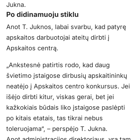
Jukna.
Po didinamuoju stiklu
Anot T. Juknos, labai svarbu, kad patyrę
apskaitos darbuotojai ateitų dirbti į
Apskaitos centrą.
„Ankstesnė patirtis rodo, kad daug
švietimo įstaigose dirbusių apskaitininkų
neatėjo į Apskaitos centro konkursus. Jei
išėjo dirbti kitur, viskas gerai, bet jei
kažkokiais būdais liko įstaigose paslėpti
po kitais etatais, tas tikrai nebus
toleruojama“, – perspėjo T. Jukna.
Anot administracijos direktoriaus, yra tam