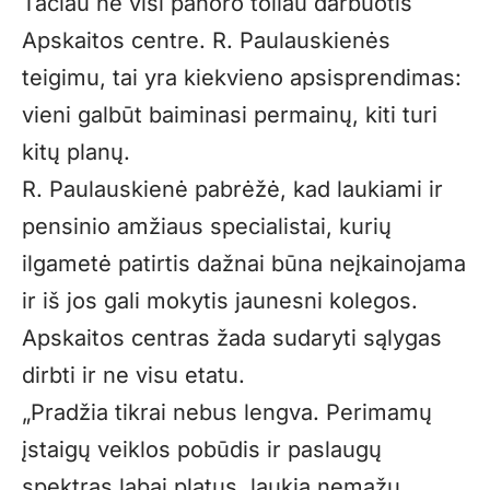
Tačiau ne visi panoro toliau darbuotis
Apskaitos centre. R. Paulauskienės
teigimu, tai yra kiekvieno apsisprendimas:
vieni galbūt baiminasi permainų, kiti turi
kitų planų.
R. Paulauskienė pabrėžė, kad laukiami ir
pensinio amžiaus specialistai, kurių
ilgametė patirtis dažnai būna neįkainojama
ir iš jos gali mokytis jaunesni kolegos.
Apskaitos centras žada sudaryti sąlygas
dirbti ir ne visu etatu.
„Pradžia tikrai nebus lengva. Perimamų
įstaigų veiklos pobūdis ir paslaugų
spektras labai platus, laukia nemažų