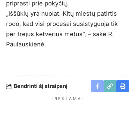
priprasti prie pokyčių.
„Iššūkių yra nuolat. Kitų miestų patirtis
rodo, kad visi procesai susistyguoja tik
per trejus ketverius metus“, – sakė R.
Paulauskienė.
Bendrinti šį straipsnį
- R E K L A M A -