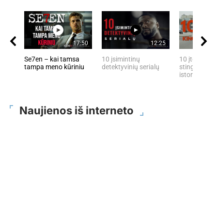
17:50
12:25
Se7en – kai tamsa
10 įsimintinų
10 įtemptų, 
tampa meno kūriniu
detektyvinių serialų
stingdančių 
istorijų
Naujienos iš interneto