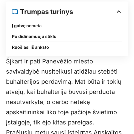
Trumpas turinys
Į gatvę nemeta
Po didinamuoju stiklu
Ruošiasi iš anksto
Šįkart ir pati Panevėžio miesto
savivaldybė nusiteikusi atidžiau stebėti
buhalterijos perdavimą. Mat būta ir tokių
atvejų, kai buhalterija buvusi perduota
nesutvarkyta, o darbo netekę
apskaitininkai liko toje pačioje švietimo
įstaigoje, tik ėjo kitas pareigas.
Praėjusių metų sausį įsteigtas Apskaitos