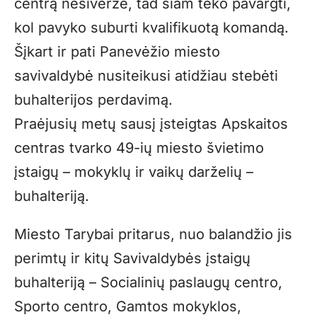
centrą nesiveržė, tad šiam teko pavargti,
kol pavyko suburti kvalifikuotą komandą.
Šįkart ir pati Panevėžio miesto
savivaldybė nusiteikusi atidžiau stebėti
buhalterijos perdavimą.
Praėjusių metų sausį įsteigtas Apskaitos
centras tvarko 49-ių miesto švietimo
įstaigų – mokyklų ir vaikų darželių –
buhalteriją.
Miesto Tarybai pritarus, nuo balandžio jis
perimtų ir kitų Savivaldybės įstaigų
buhalteriją – Socialinių paslaugų centro,
Sporto centro, Gamtos mokyklos,