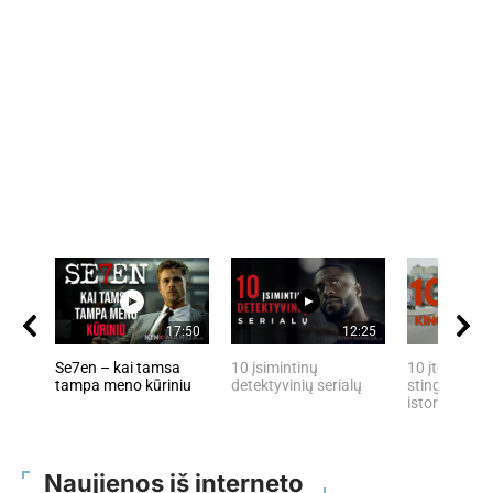
17:50
12:25
Se7en – kai tamsa
10 įsimintinų
10 įtemptų, 
tampa meno kūriniu
detektyvinių serialų
stingdančių 
istorijų
Naujienos iš interneto