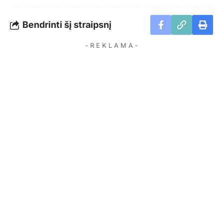
Bendrinti šį straipsnį
- R E K L A M A -