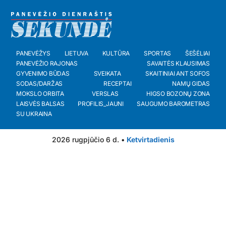
PANEVĖŽYS
LIETUVA
KULTŪRA
SPORTAS
ŠEŠĖLIAI
PANEVĖŽIO RAJONAS
SAVAITĖS KLAUSIMAS
GYVENIMO BŪDAS
SVEIKATA
SKAITINIAI ANT SOFOS
SODAS/DARŽAS
RECEPTAI
NAMŲ GIDAS
MOKSLO ORBITA
VERSLAS
HIGSO BOZONŲ ZONA
LAISVĖS BALSAS
PROFILIS_JAUNI
SAUGUMO BAROMETRAS
SU UKRAINA
2026 rugpjūčio 6 d. •
Ketvirtadienis