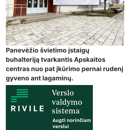
Panevėžio švietimo įstaigų
buhalteriją tvarkantis Apskaitos
centras nuo pat įkūrimo pernai rudenį
gyveno ant lagaminų.