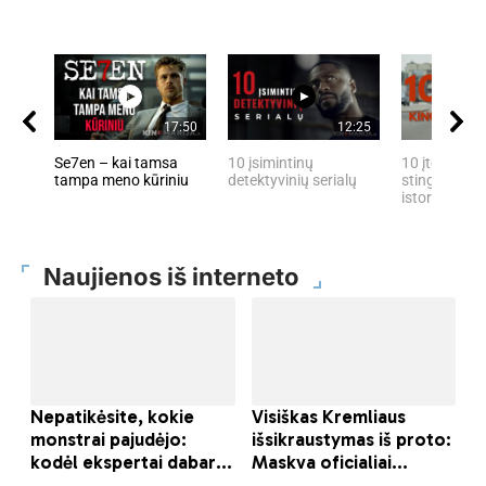
17:50
12:25
Se7en – kai tamsa
10 įsimintinų
10 įtemptų, 
tampa meno kūriniu
detektyvinių serialų
stingdančių 
istorijų
Naujienos iš interneto