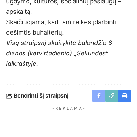
ugdymo, kultūros, socialinių paslaugų –
apskaitą.
Skaičiuojama, kad tam reikės įdarbinti
dešimtis buhalterių.
Visą straipsnį skaitykite balandžio 6
dienos (ketvirtadienio) „Sekundės“
laikraštyje.
Bendrinti šį straipsnį
- R E K L A M A -