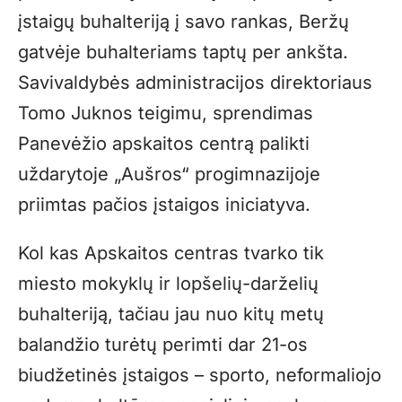
įstaigų buhalteriją į savo rankas, Beržų
gatvėje buhalteriams taptų per ankšta.
Savivaldybės administracijos direktoriaus
Tomo Juknos teigimu, sprendimas
Panevėžio apskaitos centrą palikti
uždarytoje „Aušros“ progimnazijoje
priimtas pačios įstaigos iniciatyva.
Kol kas Apskaitos centras tvarko tik
miesto mokyklų ir lopšelių-darželių
buhalteriją, tačiau jau nuo kitų metų
balandžio turėtų perimti dar 21-os
biudžetinės įstaigos – sporto, neformaliojo