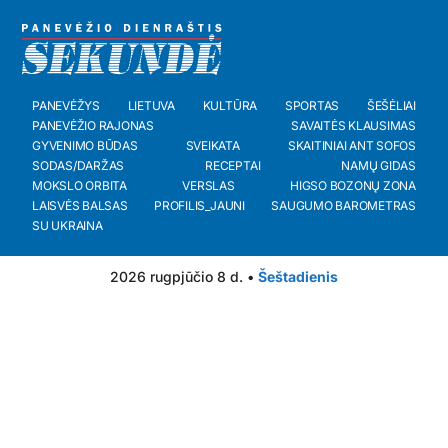
PANEVĖŽYS
LIETUVA
KULTŪRA
SPORTAS
ŠEŠĖLIAI
PANEVĖŽIO RAJONAS
SAVAITĖS KLAUSIMAS
GYVENIMO BŪDAS
SVEIKATA
SKAITINIAI ANT SOFOS
SODAS/DARŽAS
RECEPTAI
NAMŲ GIDAS
MOKSLO ORBITA
VERSLAS
HIGSO BOZONŲ ZONA
LAISVĖS BALSAS
PROFILIS_JAUNI
SAUGUMO BAROMETRAS
SU UKRAINA
2026 rugpjūčio 8 d. •
Šeštadienis