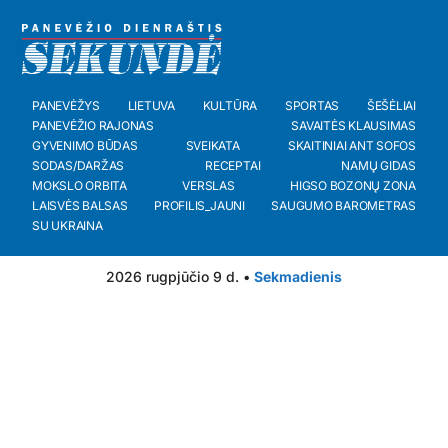
PANEVĖŽYS
LIETUVA
KULTŪRA
SPORTAS
ŠEŠĖLIAI
PANEVĖŽIO RAJONAS
SAVAITĖS KLAUSIMAS
GYVENIMO BŪDAS
SVEIKATA
SKAITINIAI ANT SOFOS
SODAS/DARŽAS
RECEPTAI
NAMŲ GIDAS
MOKSLO ORBITA
VERSLAS
HIGSO BOZONŲ ZONA
LAISVĖS BALSAS
PROFILIS_JAUNI
SAUGUMO BAROMETRAS
SU UKRAINA
2026 rugpjūčio 9 d. •
Sekmadienis