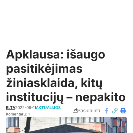
Apklausa: išaugo
pasitikėjimas
žiniasklaida, kitų
institucijų – nepakito
ELTA
2022-06-11
AKTUALIJOS
Pasidalinti
Komentarų: 1