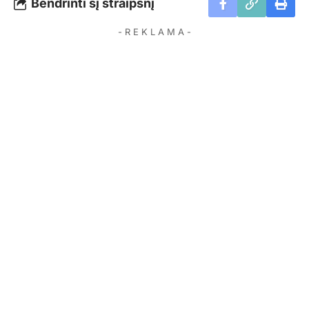
Bendrinti šį straipsnį
- R E K L A M A -