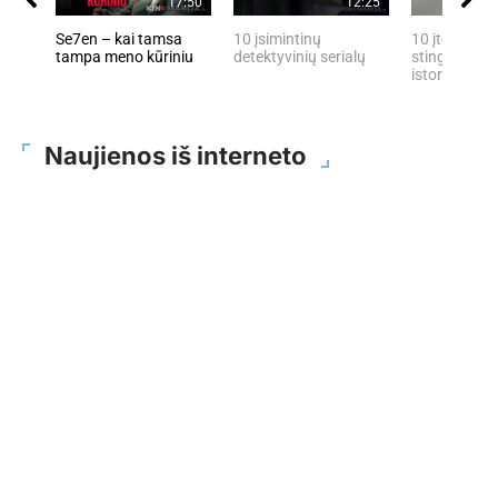
17:50
12:25
Se7en – kai tamsa
10 įsimintinų
10 įtemptų, 
tampa meno kūriniu
detektyvinių serialų
stingdančių 
istorijų
Naujienos iš interneto