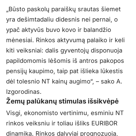
„Būsto paskolų paraiškų srautas šiemet
yra dešimtadaliu didesnis nei pernai, o
ypač aktyvūs buvo kovo ir balandžio
mėnesiai. Rinkos aktyvumą palaiko ir keli
kiti veiksniai: dalis gyventojų disponuoja
papildomomis lėšomis iš antros pakopos
pensijų kaupimo, taip pat išlieka lūkestis
dėl tolesnio NT kainų augimo“, – sako A.
Izgorodinas.
Žemų palūkanų stimulas išsikvėpė
Visgi, ekonomisto vertinimu, esminiu NT
rinkos veiksniu ir toliau išliks EURIBOR
dinamika. Rinkos dalyviai prognozuoja,