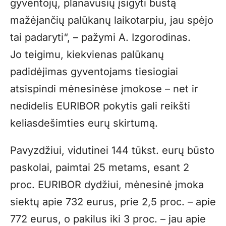
gyventojų, planavusių įsigyti būstą
mažėjančių palūkanų laikotarpiu, jau spėjo
tai padaryti“, – pažymi A. Izgorodinas.
Jo teigimu, kiekvienas palūkanų
padidėjimas gyventojams tiesiogiai
atsispindi mėnesinėse įmokose – net ir
nedidelis EURIBOR pokytis gali reikšti
keliasdešimties eurų skirtumą.
Pavyzdžiui, vidutinei 144 tūkst. eurų būsto
paskolai, paimtai 25 metams, esant 2
proc. EURIBOR dydžiui, mėnesinė įmoka
siektų apie 732 eurus, prie 2,5 proc. – apie
772 eurus, o pakilus iki 3 proc. – jau apie