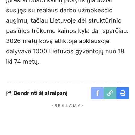
Įprastai būsto kainų pokytis glaudžiai
susijęs su realaus darbo užmokesčio
augimu, tačiau Lietuvoje dėl struktūrinio
pasiūlos trūkumo kainos kyla dar sparčiau.
2026 metų kovą atliktoje apklausoje
dalyvavo 1000 Lietuvos gyventojų nuo 18
iki 74 metų.
Bendrinti šį straipsnį
- R E K L A M A -