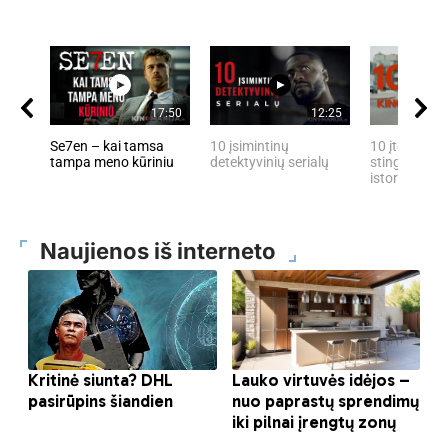
17:50
12:25
Se7en – kai tamsa
10 įsimintinų
10 įtemptų, 
tampa meno kūriniu
detektyvinių serialų
stingdančių 
istorijų
Naujienos iš interneto