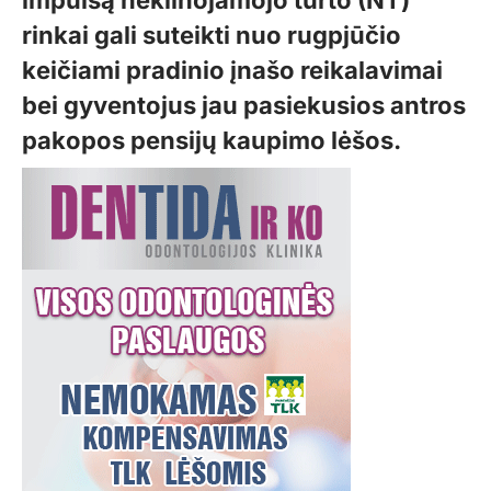
impulsą nekilnojamojo turto (NT)
rinkai gali suteikti nuo rugpjūčio
keičiami pradinio įnašo reikalavimai
bei gyventojus jau pasiekusios antros
pakopos pensijų kaupimo lėšos.