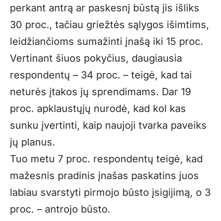
perkant antrą ar paskesnį būstą jis išliks
30 proc., tačiau griežtės sąlygos išimtims,
leidžiančioms sumažinti įnašą iki 15 proc.
Vertinant šiuos pokyčius, daugiausia
respondentų – 34 proc. – teigė, kad tai
neturės įtakos jų sprendimams. Dar 19
proc. apklaustųjų nurodė, kad kol kas
sunku įvertinti, kaip naujoji tvarka paveiks
jų planus.
Tuo metu 7 proc. respondentų teigė, kad
mažesnis pradinis įnašas paskatins juos
labiau svarstyti pirmojo būsto įsigijimą, o 3
proc. – antrojo būsto.