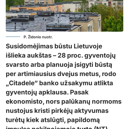
P. Židonio nuotr.
Susidomėjimas būstu Lietuvoje
išlieka aukštas – 28 proc. gyventojų
svarsto arba planuoja įsigyti būstą
per artimiausius dvejus metus, rodo
„Citadele“ banko užsakymu atlikta
gyventojų apklausa. Pasak
ekonomisto, nors palūkanų normoms
nustojus kristi pirkėjų aktyvumas
turėtų kiek atslūgti, papildomą