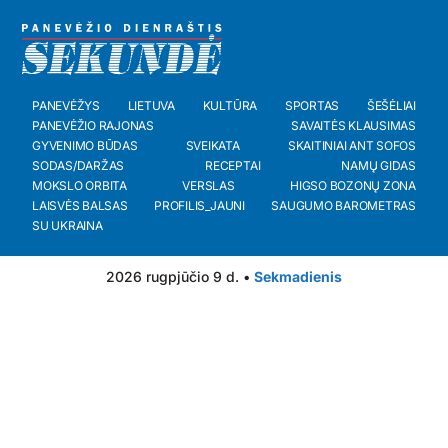
PANEVĖŽYS
LIETUVA
KULTŪRA
SPORTAS
ŠEŠĖLIAI
PANEVĖŽIO RAJONAS
SAVAITĖS KLAUSIMAS
GYVENIMO BŪDAS
SVEIKATA
SKAITINIAI ANT SOFOS
SODAS/DARŽAS
RECEPTAI
NAMŲ GIDAS
MOKSLO ORBITA
VERSLAS
HIGSO BOZONŲ ZONA
LAISVĖS BALSAS
PROFILIS_JAUNI
SAUGUMO BAROMETRAS
SU UKRAINA
2026 rugpjūčio 9 d. •
Sekmadienis