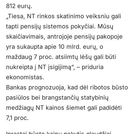
812 eurų.
„Tiesa, NT rinkos skatinimo veiksniu gali
tapti pensijų sistemos pokyčiai. Mūsų
skaičiavimais, antrojoje pensijų pakopoje
yra sukaupta apie 10 mlrd. eurų, o
maždaug 7 proc. atsiimtų lėšų gali būti
nukreipta į NT įsigijimą“, – priduria
ekonomistas.
Bankas prognozuoja, kad dėl ribotos būsto
pasiūlos bei brangstančių statybinių
medžiagų NT kainos šiemet gali padidėti
7,1 proc.