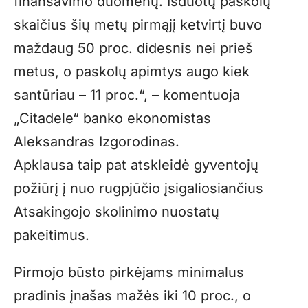
finansavimo duomenų. Išduotų paskolų
skaičius šių metų pirmąjį ketvirtį buvo
maždaug 50 proc. didesnis nei prieš
metus, o paskolų apimtys augo kiek
santūriau – 11 proc.“, – komentuoja
„Citadele“ banko ekonomistas
Aleksandras Izgorodinas.
Apklausa taip pat atskleidė gyventojų
požiūrį į nuo rugpjūčio įsigaliosiančius
Atsakingojo skolinimo nuostatų
pakeitimus.
Pirmojo būsto pirkėjams minimalus
pradinis įnašas mažės iki 10 proc., o