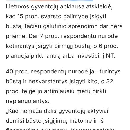
Lietuvos gyventojų apklausa atskleidė,
kad 15 proc. svarsto galimybę įsigyti
būstą, tačiau galutinio sprendimo dar nėra
priėmę. Dar 7 proc. respondentų nurodė
ketinantys įsigyti pirmąjį būstą, o 6 proc.
planuoja pirkti antrą arba investicinį NT.
40 proc. respondentų nurodė jau turintys
būstą ir nesvarstantys įsigyti kito, o 32
proc. teigė jo artimiausiu metu pirkti
neplanuojantys.
„Kad nemaža dalis gyventojų aktyviai
domisi būsto įsigijimu, matome ir iš