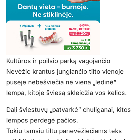
Kultūros ir poilsio parką vagojančio
Nevėžio krantus jungiančio tilto vienoje
pusėje nebešviečia nė viena „ledinė“
lempa, kitoje šviesą skleidžia vos kelios.
Dalį šviestuvų „patvarkė“ chuliganai, kitos
lempos perdegė pačios.
Tokiu tamsiu tiltu panevėžiečiams teks