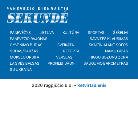
PANEVĖŽYS
LIETUVA
KULTŪRA
SPORTAS
ŠEŠĖLIAI
PANEVĖŽIO RAJONAS
SAVAITĖS KLAUSIMAS
GYVENIMO BŪDAS
SVEIKATA
SKAITINIAI ANT SOFOS
SODAS/DARŽAS
RECEPTAI
NAMŲ GIDAS
MOKSLO ORBITA
VERSLAS
HIGSO BOZONŲ ZONA
LAISVĖS BALSAS
PROFILIS_JAUNI
SAUGUMO BAROMETRAS
SU UKRAINA
2026 rugpjūčio 6 d. •
Ketvirtadienis