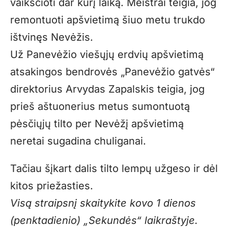
vaikščioti dar kurį laiką. Meistrai teigia, jog
remontuoti apšvietimą šiuo metu trukdo
ištvinęs Nevėžis.
Už Panevėžio viešųjų erdvių apšvietimą
atsakingos bendrovės „Panevėžio gatvės“
direktorius Arvydas Zapalskis teigia, jog
prieš aštuonerius metus sumontuotą
pėsčiųjų tilto per Nevėžį apšvietimą
neretai sugadina chuliganai.
Tačiau šįkart dalis tilto lempų užgeso ir dėl
kitos priežasties.
Visą straipsnį skaitykite kovo 1 dienos
(penktadienio) „Sekundės“ laikraštyje.