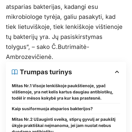
atsparias bakterijas, kadangi esu
mikrobiologe tyrėja, galiu pasakyti, kad
tiek lietuviškoje, tiek lenkiškoje vištienoje
tų bakterijų yra. Jų pasiskirstymas
tolygus“, – sako Č.Butrimaitė-
Ambrozevičienė.
Trumpas turinys
Mitas Nr.1 Visoje lenkiškoje paukštienoje, ypač
vištienoje, yra net kelis kartus daugiau antibiotikų,
todėl ir mėsos kokybė yra kur kas prastesnė.
Kaip susiformuoja atsparios bakterijos?
Mitas Nr.2 Užauginti sveiką, stiprų gyvulį ar paukštį
ūkyje praktiškai neįmanoma, jei jam nuolat nebus
duodama antibiotikų.