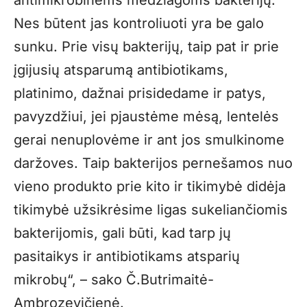
Nes būtent jas kontroliuoti yra be galo
sunku. Prie visų bakterijų, taip pat ir prie
įgijusių atsparumą antibiotikams,
platinimo, dažnai prisidedame ir patys,
pavyzdžiui, jei pjaustėme mėsą, lentelės
gerai nenuplovėme ir ant jos smulkinome
daržoves. Taip bakterijos pernešamos nuo
vieno produkto prie kito ir tikimybė didėja
tikimybė užsikrėsime ligas sukeliančiomis
bakterijomis, gali būti, kad tarp jų
pasitaikys ir antibiotikams atsparių
mikrobų“, – sako Č.Butrimaitė-
Ambrozevičienė.