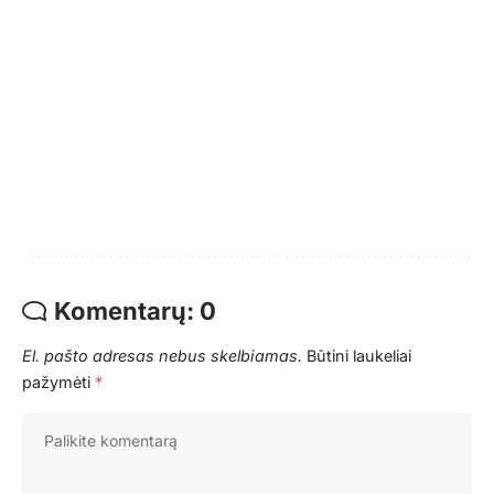
Komentarų: 0
El. pašto adresas nebus skelbiamas.
Būtini laukeliai
pažymėti
*