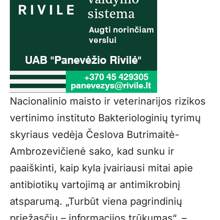
Nacionalinio maisto ir veterinarijos rizikos
vertinimo instituto Bakteriologinių tyrimų
skyriaus vedėja Česlova Butrimaitė-
Ambrozevičienė sako, kad sunku ir
paaiškinti, kaip kyla įvairiausi mitai apie
antibiotikų vartojimą ar antimikrobinį
atsparumą. „Turbūt viena pagrindinių
priežasčių – informacijos trūkumas“, –