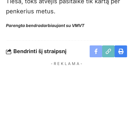
Tiesa, toks atvejis pasitaikė tik kartą per
penkerius metus.
Parengta bendradarbiaujant su VMVT
Bendrinti šį straipsnį
- R E K L A M A -