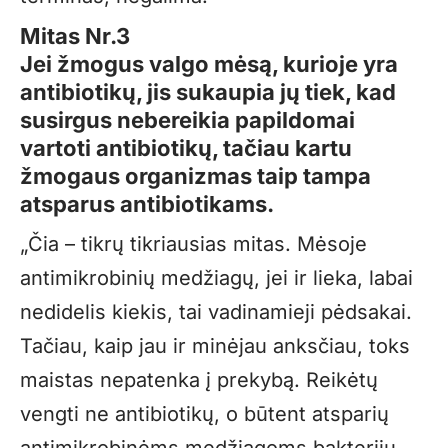
Mitas Nr.3
Jei žmogus valgo mėsą, kurioje yra
antibiotikų, jis sukaupia jų tiek, kad
susirgus nebereikia papildomai
vartoti antibiotikų, tačiau kartu
žmogaus organizmas taip tampa
atsparus antibiotikams.
„Čia – tikrų tikriausias mitas. Mėsoje
antimikrobinių medžiagų, jei ir lieka, labai
nedidelis kiekis, tai vadinamieji pėdsakai.
Tačiau, kaip jau ir minėjau anksčiau, toks
maistas nepatenka į prekybą. Reikėtų
vengti ne antibiotikų, o būtent atsparių
antimikrobinėms medžiagoms bakterijų.