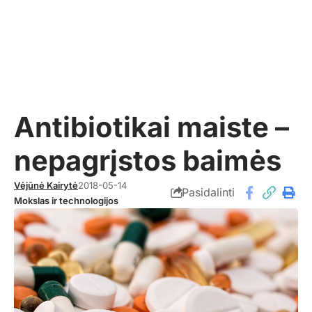
Antibiotikai maiste –
nepagrįstos baimės
Vėjūnė Kairytė
2018-05-14
Pasidalinti
Mokslas ir technologijos