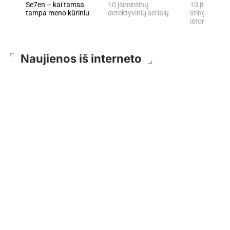
Se7en – kai tamsa
10 įsimintinų
10 įtemptų, 
tampa meno kūriniu
detektyvinių serialų
stingdančių 
istorijų
Naujienos iš interneto