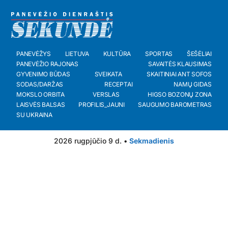
PANEVĖŽYS
LIETUVA
KULTŪRA
SPORTAS
ŠEŠĖLIAI
PANEVĖŽIO RAJONAS
SAVAITĖS KLAUSIMAS
GYVENIMO BŪDAS
SVEIKATA
SKAITINIAI ANT SOFOS
SODAS/DARŽAS
RECEPTAI
NAMŲ GIDAS
MOKSLO ORBITA
VERSLAS
HIGSO BOZONŲ ZONA
LAISVĖS BALSAS
PROFILIS_JAUNI
SAUGUMO BAROMETRAS
SU UKRAINA
2026 rugpjūčio 9 d. •
Sekmadienis