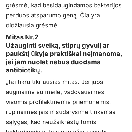
grėsmė, kad besidaugindamos bakterijos
perduos atsparumo geną. Čia yra
didžiausia grėsmė.
Mitas Nr.2
Užauginti sveiką, stiprų gyvulį ar
paukštį ūkyje praktiškai neįmanoma,
jei jam nuolat nebus duodama
antibiotikų.
„Tai tikrų tikriausias mitas. Jei juos
auginsime su meile, vadovausimės
visomis profilaktinėmis priemonėmis,
rūpinsimės jais ir sudarysime tinkamas
sąlygas, kad neužsikrėstų tomis
bakterijomis ir, kas nemažiau svarbu,