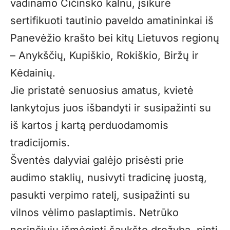
vadinamo Čičinsko kalnu, įsikūrė
sertifikuoti tautinio paveldo amatininkai iš
Panevėžio krašto bei kitų Lietuvos regionų
– Anykščių, Kupiškio, Rokiškio, Biržų ir
Kėdainių.
Jie pristatė senuosius amatus, kvietė
lankytojus juos išbandyti ir susipažinti su
iš kartos į kartą perduodamomis
tradicijomis.
Šventės dalyviai galėjo prisėsti prie
audimo staklių, nusivyti tradicinę juostą,
pasukti verpimo ratelį, susipažinti su
vilnos vėlimo paslaptimis. Netrūko