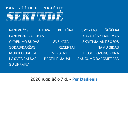
PANEVĖŽYS
LIETUVA
KULTŪRA
SPORTAS
ŠEŠĖLIAI
PANEVĖŽIO RAJONAS
SAVAITĖS KLAUSIMAS
GYVENIMO BŪDAS
SVEIKATA
SKAITINIAI ANT SOFOS
SODAS/DARŽAS
RECEPTAI
NAMŲ GIDAS
MOKSLO ORBITA
VERSLAS
HIGSO BOZONŲ ZONA
LAISVĖS BALSAS
PROFILIS_JAUNI
SAUGUMO BAROMETRAS
SU UKRAINA
2026 rugpjūčio 7 d. •
Penktadienis