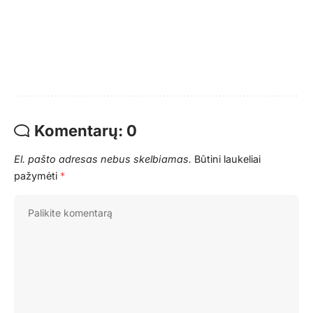
Komentarų: 0
El. pašto adresas nebus skelbiamas.
Būtini laukeliai
pažymėti
*