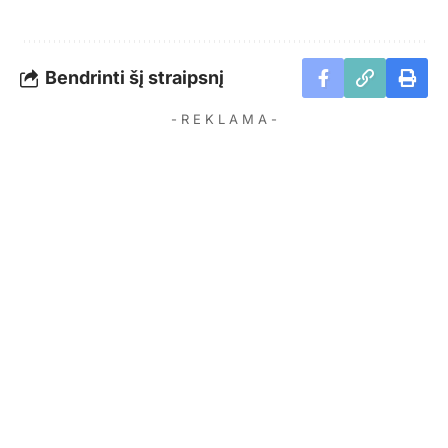
Bendrinti šį straipsnį
- R E K L A M A -