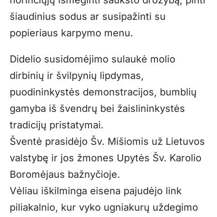
norinčiųjų išmėginti šaukšto drožybą, pinti
šiaudinius sodus ar susipažinti su
popieriaus karpymo menu.
Didelio susidomėjimo sulaukė molio
dirbinių ir švilpynių lipdymas,
puodininkystės demonstracijos, bumblių
gamyba iš švendrų bei žaislininkystės
tradicijų pristatymai.
Šventė prasidėjo Šv. Mišiomis už Lietuvos
valstybę ir jos žmones Upytės Šv. Karolio
Boromėjaus bažnyčioje.
Vėliau iškilminga eisena pajudėjo link
piliakalnio, kur vyko ugniakurų uždegimo