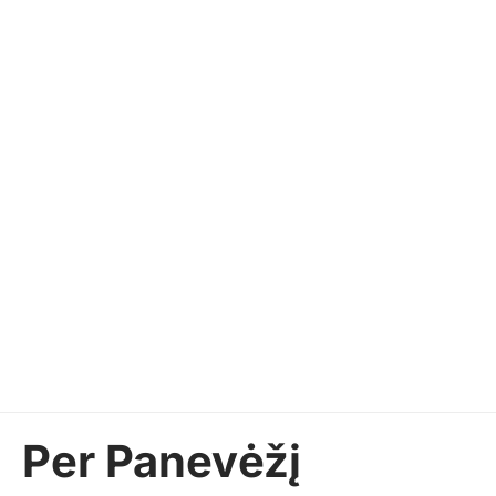
Per Panevėžį