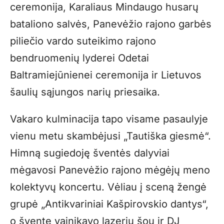
ceremonija, Karaliaus Mindaugo husarų
bataliono salvės, Panevėžio rajono garbės
piliečio vardo suteikimo rajono
bendruomenių lyderei Odetai
Baltramiejūnienei ceremonija ir Lietuvos
šaulių sąjungos narių priesaika.
Vakaro kulminacija tapo visame pasaulyje
vienu metu skambėjusi „Tautiška giesmė“.
Himną sugiedoję šventės dalyviai
mėgavosi Panevėžio rajono mėgėjų meno
kolektyvų koncertu. Vėliau į sceną žengė
grupė „Antikvariniai Kašpirovskio dantys“,
o šventę vainikavo lazerių šou ir DJ