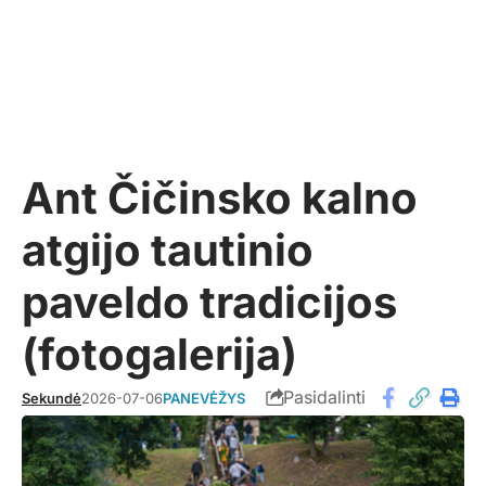
Ant Čičinsko kalno
atgijo tautinio
paveldo tradicijos
(fotogalerija)
Pasidalinti
Sekundė
2026-07-06
PANEVĖŽYS