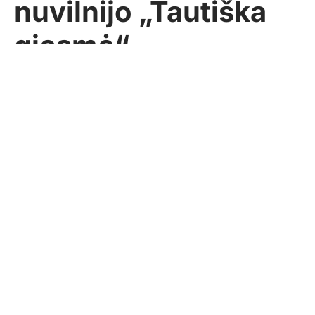
nuvilnijo „Tautiška
giesmė“
Pasidalinti
Sekundė
2026-07-06
PANEVĖŽYS
G. KARTANO nuotr.
Panevėžio Laisvės aikštėje Valstybės