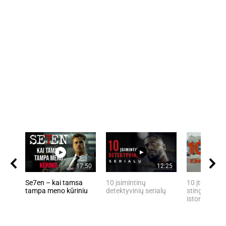
17:50
12:25
Se7en – kai tamsa
10 įsimintinų
10 įtemptų, 
tampa meno kūriniu
detektyvinių serialų
stingdančių 
istorijų