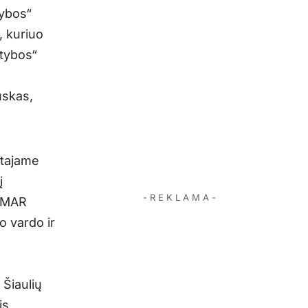
tybos“
, kuriuo
tybos“
uskas,
mtajame
į
- R E K L A M A -
ROMAR
o vardo ir
Šiaulių
is