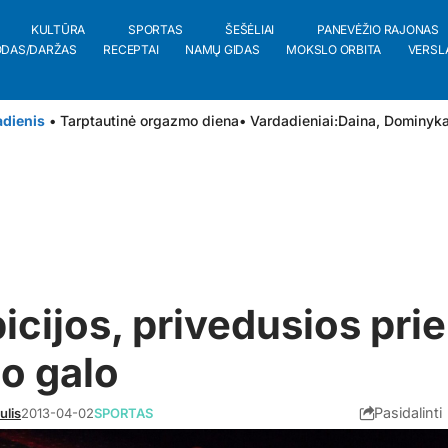
KULTŪRA
SPORTAS
ŠEŠĖLIAI
PANEVĖŽIO RAJONAS
ODAS/DARŽAS
RECEPTAI
NAMŲ GIDAS
MOKSLO ORBITA
VERSL
adienis
• Tarptautinė orgazmo diena
• Vardadieniai:
Daina
,
Dominyk
cijos, privedusios prie
to galo
Pasidalinti
ulis
2013-04-02
SPORTAS