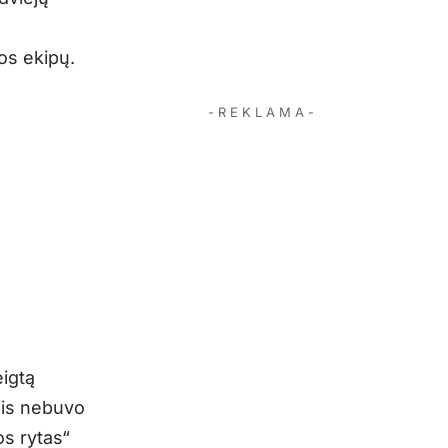
os ekipų.
- R E K L A M A -
eigtą
 jis nebuvo
os rytas“