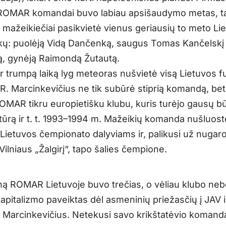
ROMAR komandai buvo labiau apsišaudymo metas, t
 mažeikiečiai pasikvietė vienus geriausių to meto Li
nkų: puolėją Vidą Dančenką, saugus Tomas Kančelskį i
ą, gynėją Raimondą Žutautą.
r trumpą laiką lyg meteoras nušvietė visą Lietuvos f
R. Marcinkevičius ne tik subūrė stiprią komandą, bet 
MAR tikru europietišku klubu, kuris turėjo gausų būr
ktūrą ir t. t. 1993–1994 m. Mažeikių komanda nušluost
 Lietuvos čempionato dalyviams ir, palikusi už nugar
Vilniaus „Žalgirį“, tapo šalies čempione.
ną ROMAR Lietuvoje buvo trečias, o vėliau klubo nebe
kapitalizmo paveiktas dėl asmeninių priežasčių į JAV 
. Marcinkevičius. Netekusi savo krikštatėvio komanda