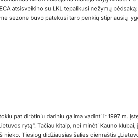
CA atsisveikino su LKL tepalikusi nežymų pėdsaką:
ame sezone buvo patekusi tarp penkių stipriausių lyg
okiu pat dirbtiniu dariniu galima vadinti ir 1997 m. įst
Lietuvos rytą“. Tačiau kitaip, nei minėti Kauno klubai,
š nieko. Tiesiog didžiausias šalies dienraštis „Lietuv