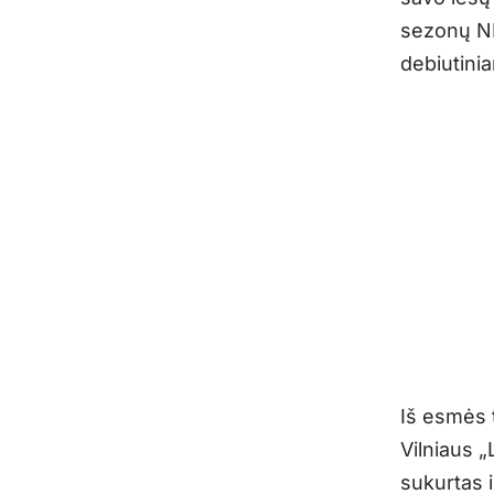
sezonų NE
debiutini
Iš esmės t
Vilniaus „
sukurtas i