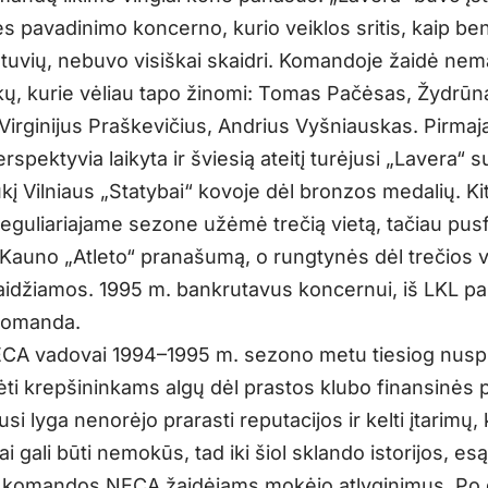
es pavadinimo koncerno, kurio veiklos sritis, kaip be
ietuvių, nebuvo visiškai skaidri. Komandoje žaidė nem
kų, kurie vėliau tapo žinomi: Tomas Pačėsas, Žydrūn
Virginijus Praškevičius, Andrius Vyšniauskas. Pirma
spektyvia laikyta ir šviesią ateitį turėjusi „Lavera“ 
ūkį Vilniaus „Statybai“ kovoje dėl bronzos medalių. K
reguliariajame sezone užėmė trečią vietą, tačiau pusf
 Kauno „Atleto“ pranašumą, o rungtynės dėl trečios v
idžiamos. 1995 m. bankrutavus koncernui, iš LKL pas
komanda.
CA vadovai 1994–1995 m. sezono metu tiesiog nus
i krepšininkams algų dėl prastos klubo finansinės p
usi lyga nenorėjo prarasti reputacijos ir kelti įtarimų,
ai gali būti nemokūs, tad iki šiol sklando istorijos, esą
 komandos NECA žaidėjams mokėjo atlyginimus. Po 