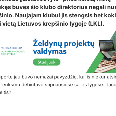
ukęs buvęs šio klubo direktorius negali nu
inio. Naujajam klubui jis stengsis bet kok
i vietą Lietuvos krepšinio lygoje (LKL).
sporte jau buvo nemažai pavyzdžių, kai iš niekur atsi
 trenksmu debiutavo stipriausiose šalies lygose. Tači
eitis?