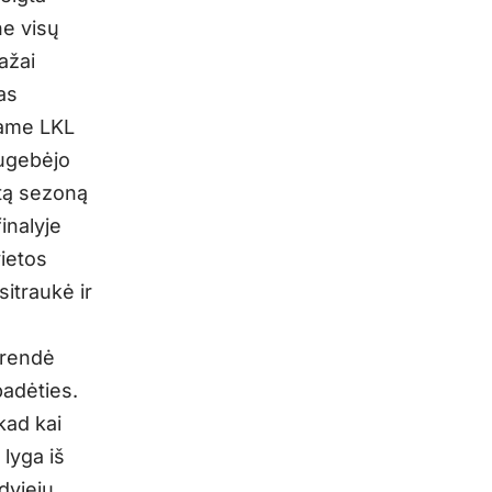
ne visų
ažai
as
jame LKL
sugebėjo
itą sezoną
inalyje
ietos
itraukė ir
prendė
adėties.
 kad kai
 lyga iš
dviejų