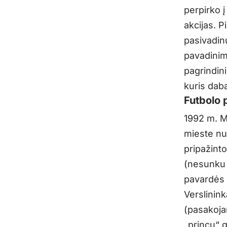
perpirko 
akcijas. P
pasivadin
pavadinim
pagrindin
kuris daba
Futbolo 
1992 m. M
mieste nus
pripažint
(nesunku s
pavardės 
Verslinin
(pasakoja
„princų“ 