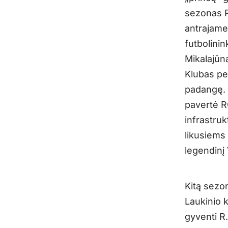
sezonas 
antrajame
futbolini
Mikalajūn
Klubas pe
padangę. 
pavertė RO
infrastru
likusiems
legendinį 
Kitą sezo
Laukinio 
gyventi R