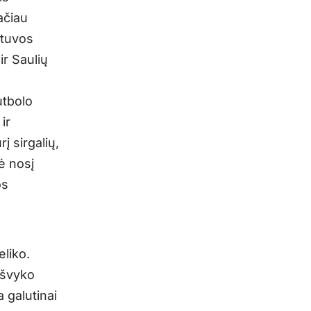
ačiau
etuvos
r Saulių
utbolo
ir
į sirgalių,
ė nosį
os
liko.
išvyko
 galutinai