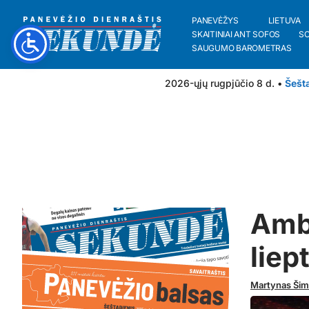
PANEVĖŽYS
LIETUVA
SKAITINIAI ANT SOFOS
S
SAUGUMO BAROMETRAS
2026-ųjų rugpjūčio 8 d. •
Šešt
Ambi
liep
Martynas Šim