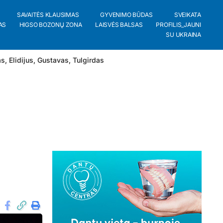
SAVAITĖS KLAUSIMAS
GYVENIMO BŪDAS
SVEIKATA
AS
HIGSO BOZONŲ ZONA
LAISVĖS BALSAS
PROFILIS_JAUNI
SU UKRAINA
as
,
Elidijus
,
Gustavas
,
Tulgirdas