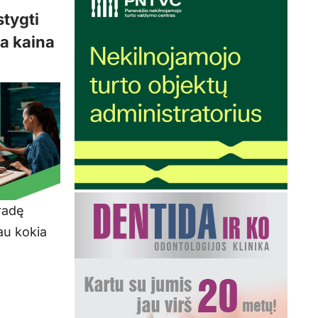
stygti
ia kaina
radę
au kokia