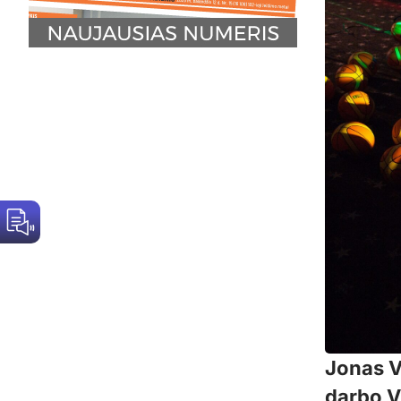
Jonas V
darbo V