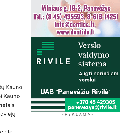
rtų Kauno
bei Kauno
 metais
dviejų
- R E K L A M A -
eigta