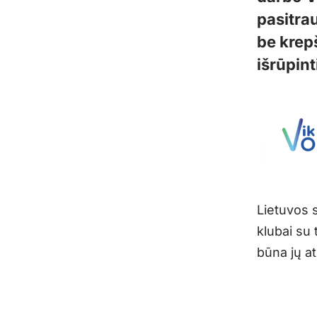
pasitra
be krepš
išrūpint
Lietuvos 
klubai su
būna jų at