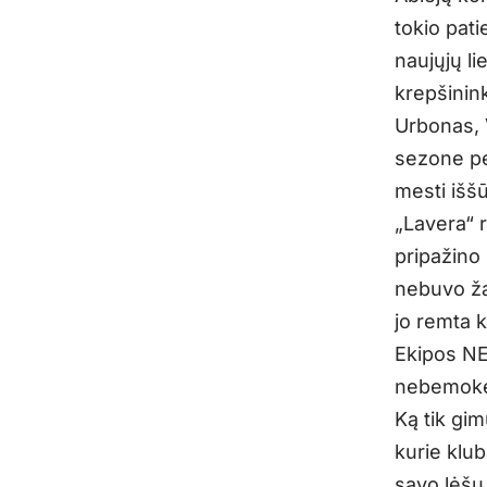
tokio pati
naujųjų l
krepšinin
Urbonas, 
sezone per
mesti išš
„Lavera“ 
pripažino
nebuvo ža
jo remta 
Ekipos NE
nebemokėt
Ką tik gim
kurie klub
savo lėšų