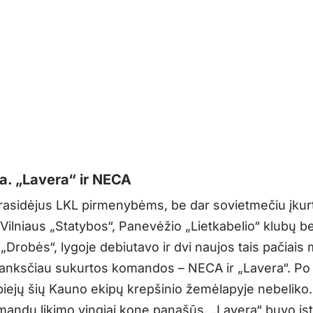
a. „Lavera“ ir NECA
rasidėjus LKL pirmenybėms, be dar sovietmečiu įku
, Vilniaus „Statybos“, Panevėžio „Lietkabelio“ klubų 
r „Drobės“, lygoje debiutavo ir dvi naujos tais pačiais
 anksčiau sukurtos komandos – NECA ir „Lavera“. Po 
iejų šių Kauno ekipų krepšinio žemėlapyje nebeliko.
mandų likimo vingiai kone panašūs. „Lavera“ buvo įst