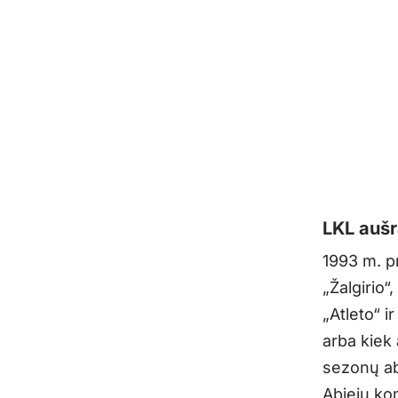
LKL aušr
1993 m. p
„Žalgirio“
„Atleto“ i
arba kiek
sezonų ab
Abiejų ko