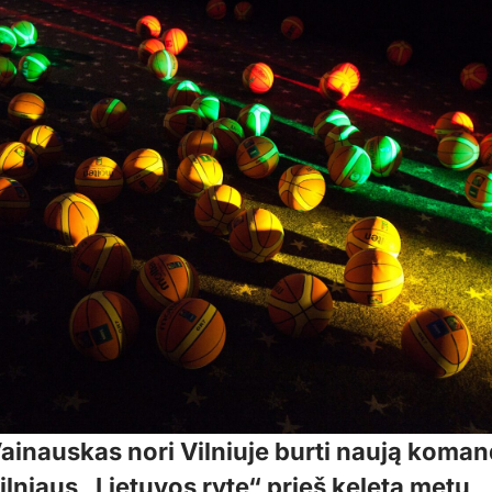
ainauskas nori Vilniuje burti naują komand
ilniaus „Lietuvos ryte“ prieš keletą metų