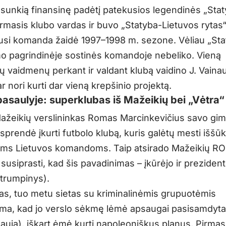
į sunkią finansinę padėtį patekusios legendinės „Sta
irmasis klubo vardas ir buvo „Statyba-Lietuvos rytas“
usi komanda žaidė 1997–1998 m. sezone. Vėliau „Sta
o pagrindinėje sostinės komandoje nebeliko. Vieną
ių vaidmenų perkant ir valdant klubą vaidino J. Vaina
r nori kurti dar vieną krepšinio projektą.
pasaulyje: superklubas iš Mažeikių bei „Vėtra“
ažeikių verslininkas Romas Marcinkevičius savo gi
prendė įkurti futbolo klubą, kuris galėtų mesti iššūk
oms Lietuvos komandoms. Taip atsirado Mažeikių 
usiprasti, kad šis pavadinimas – įkūrėjo ir prezident
trumpinys).
kas, tuo metu sietas su kriminalinėmis grupuotėmis
ma, kad jo verslo sėkmę lėmė apsaugai pasisamdyta 
gauja), iškart ėmė kurti napoleoniškus planus. Pirmas