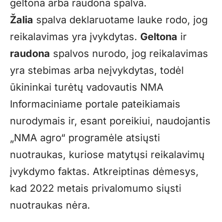
geltona arba raudona spalva.
Žalia
spalva deklaruotame lauke rodo, jog
reikalavimas yra įvykdytas.
Geltona
ir
raudona
spalvos nurodo, jog reikalavimas
yra stebimas arba neįvykdytas, todėl
ūkininkai turėtų vadovautis NMA
Informaciniame portale pateikiamais
nurodymais ir, esant poreikiui, naudojantis
„NMA agro“ programėle atsiųsti
nuotraukas, kuriose matytųsi reikalavimų
įvykdymo faktas. Atkreiptinas dėmesys,
kad 2022 metais privalomumo siųsti
nuotraukas nėra.