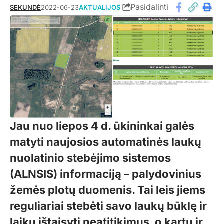
Pasidalinti
SEKUNDĖ
2022-06-23
AKTUALIJOS
Jau nuo liepos 4 d. ūkininkai galės
matyti naujosios automatinės laukų
nuolatinio stebėjimo sistemos
(ALNSIS) informaciją – palydovinius
žemės plotų duomenis. Tai leis jiems
reguliariai stebėti savo laukų būklę ir
laiku ištaisyti neatitikimus, o kartu ir