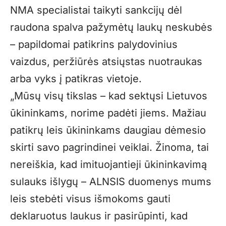
NMA specialistai taikyti sankcijų dėl
raudona spalva pažymėtų laukų neskubės
– papildomai patikrins palydovinius
vaizdus, peržiūrės atsiųstas nuotraukas
arba vyks į patikras vietoje.
„Mūsų visų tikslas – kad sektųsi Lietuvos
ūkininkams, norime padėti jiems. Mažiau
patikrų leis ūkininkams daugiau dėmesio
skirti savo pagrindinei veiklai. Žinoma, tai
nereiškia, kad imituojantieji ūkininkavimą
sulauks išlygų – ALNSIS duomenys mums
leis stebėti visus išmokoms gauti
deklaruotus laukus ir pasirūpinti, kad