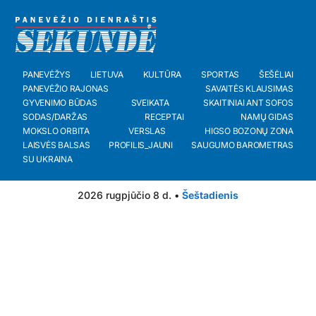
PANEVĖŽYS
LIETUVA
KULTŪRA
SPORTAS
ŠEŠĖLIAI
PANEVĖŽIO RAJONAS
SAVAITĖS KLAUSIMAS
GYVENIMO BŪDAS
SVEIKATA
SKAITINIAI ANT SOFOS
SODAS/DARŽAS
RECEPTAI
NAMŲ GIDAS
MOKSLO ORBITA
VERSLAS
HIGSO BOZONŲ ZONA
LAISVĖS BALSAS
PROFILIS_JAUNI
SAUGUMO BAROMETRAS
SU UKRAINA
2026 rugpjūčio 8 d. •
Šeštadienis