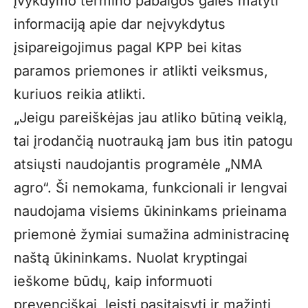
įvykdymo termino pabaigos galės matyti
informaciją apie dar neįvykdytus
įsipareigojimus pagal KPP bei kitas
paramos priemones ir atlikti veiksmus,
kuriuos reikia atlikti.
„Jeigu pareiškėjas jau atliko būtiną veiklą,
tai įrodančią nuotrauką jam bus itin patogu
atsiųsti naudojantis programėle
„NMA
agro“
. Ši nemokama, funkcionali ir lengvai
naudojama visiems ūkininkams prieinama
priemonė žymiai sumažina administracinę
naštą ūkininkams. Nuolat kryptingai
ieškome būdų, kaip informuoti
prevenciškai, leisti pasitaisyti ir mažinti