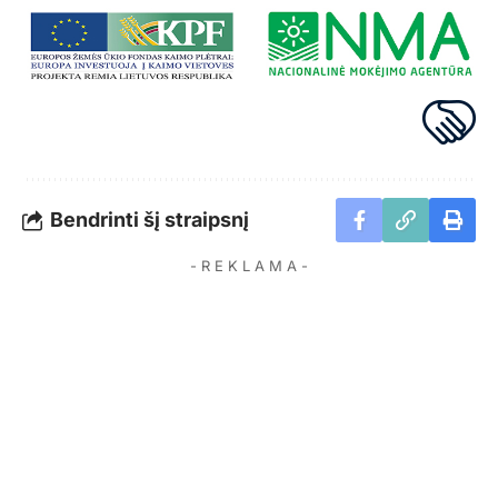
Bendrinti šį straipsnį
- R E K L A M A -