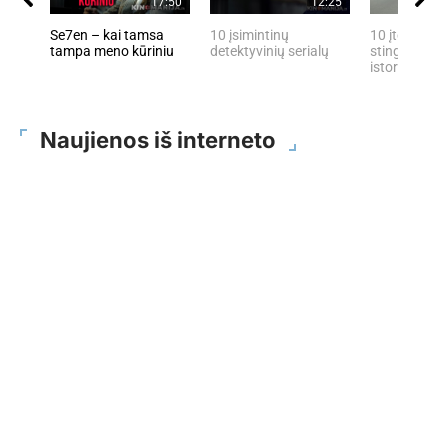
17:50
12:25
Se7en – kai tamsa
10 įsimintinų
10 įtemptų, 
tampa meno kūriniu
detektyvinių serialų
stingdančių 
istorijų
Naujienos iš interneto