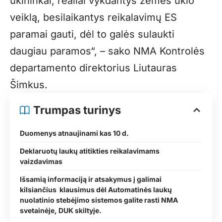
ūkininkai, realiai vykdantys žemės ūkio
veiklą, besilaikantys reikalavimų ES
paramai gauti, dėl to galės sulaukti
daugiau paramos“, – sako NMA Kontrolės
departamento direktorius Liutauras
Šimkus.
Trumpas turinys
Duomenys atnaujinami kas 10 d.
Deklaruotų laukų atitikties reikalavimams
vaizdavimas
Išsamią informaciją ir atsakymus į galimai
kilsiančius klausimus dėl Automatinės laukų
nuolatinio stebėjimo sistemos galite rasti NMA
svetainėje, DUK skiltyje.