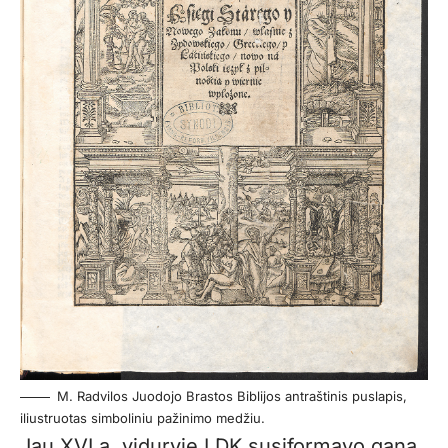
M. Radvilos Juodojo Brastos Biblijos antraštinis puslapis,
iliustruotas simboliniu pažinimo medžiu.
Jau XVI a. viduryje LDK susiformavo gana