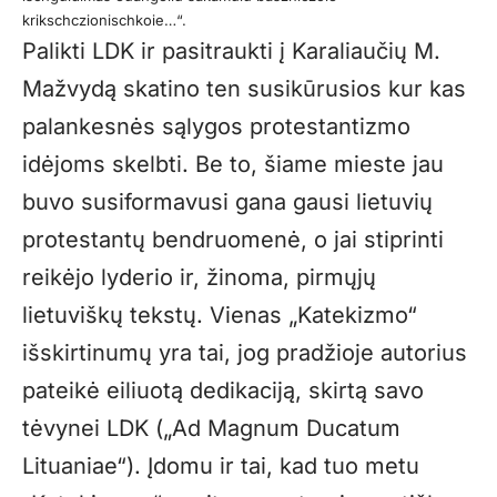
krikschczionischkoie…“.
Palikti LDK ir pasitraukti į Karaliaučių M.
Mažvydą skatino ten susikūrusios kur kas
palankesnės sąlygos protestantizmo
idėjoms skelbti. Be to, šiame mieste jau
buvo susiformavusi gana gausi lietuvių
protestantų bendruomenė, o jai stiprinti
reikėjo lyderio ir, žinoma, pirmųjų
lietuviškų tekstų. Vienas „Katekizmo“
išskirtinumų yra tai, jog pradžioje autorius
pateikė eiliuotą dedikaciją, skirtą savo
tėvynei LDK („Ad Magnum Ducatum
Lituaniae“). Įdomu ir tai, kad tuo metu