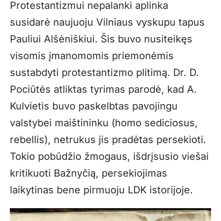
Protestantizmui nepalanki aplinka
susidarė naujuoju Vilniaus vyskupu tapus
Pauliui Alšėniškiui. Šis buvo nusiteikęs
visomis įmanomomis priemonėmis
sustabdyti protestantizmo plitimą. Dr. D.
Pociūtės atliktas tyrimas parodė, kad A.
Kulvietis buvo paskelbtas pavojingu
valstybei maištininku (homo sediciosus,
rebellis), netrukus jis pradėtas persekioti.
Tokio pobūdžio žmogaus, išdrįsusio viešai
kritikuoti Bažnyčią, persekiojimas
laikytinas bene pirmuoju LDK istorijoje.