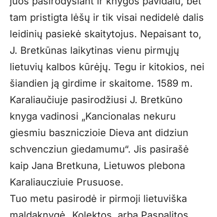
juos pasirodysiant ir knygos pavidalu, bet
tam pristigta lėšų ir tik visai nedidelė dalis
leidinių pasiekė skaitytojus. Nepaisant to,
J. Bretkūnas laikytinas vienu pirmųjų
lietuvių kalbos kūrėjų. Tegu ir kitokios, nei
šiandien ją girdime ir skaitome. 1589 m.
Karaliaučiuje pasirodžiusi J. Bretkūno
knyga vadinosi „Kancionalas nekuru
giesmiu baszniczioie Dieva ant didziun
schvencziun giedamumu“. Jis pasirašė
kaip Jana Bretkuna, Lietuwos plebona
Karaliaucziuie Prusuose.
Tuo metu pasirodė ir pirmoji lietuviška
maldaknygė „Kolektos, arba Paspalitos