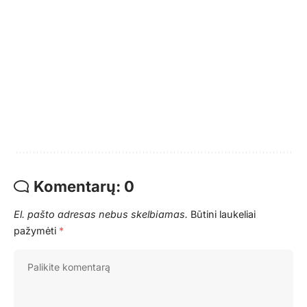
Komentarų: 0
El. pašto adresas nebus skelbiamas.
Būtini laukeliai
pažymėti
*