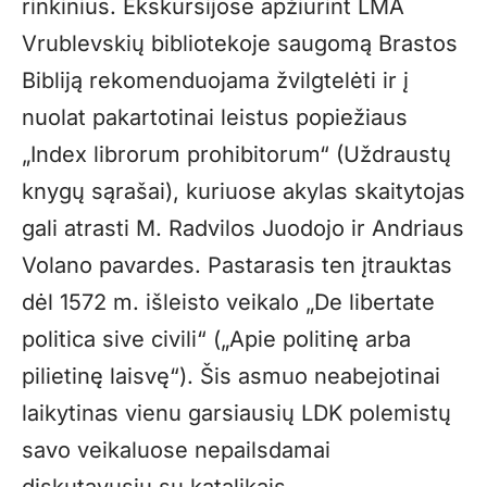
rinkinius. Ekskursijose apžiūrint LMA
Vrublevskių bibliotekoje saugomą Brastos
Bibliją rekomenduojama žvilgtelėti ir į
nuolat pakartotinai leistus popiežiaus
„Index librorum prohibitorum“ (Uždraustų
knygų sąrašai), kuriuose akylas skaitytojas
gali atrasti M. Radvilos Juodojo ir Andriaus
Volano pavardes. Pastarasis ten įtrauktas
dėl 1572 m. išleisto veikalo „De libertate
politica sive civili“ („Apie politinę arba
pilietinę laisvę“). Šis asmuo neabejotinai
laikytinas vienu garsiausių LDK polemistų
savo veikaluose nepailsdamai