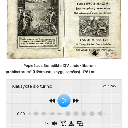
Popiežiaus Benedikto XIV „Index liborum
prohibatorum“ (Uždraustų knygų sąrašas). 1761 m.
Klausykite šio turinio
Vaidina
:
-
0:00
-:--
1x