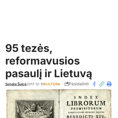
95 tezės,
reformavusios
pasaulį ir Lietuvą
Pasidalinti
Sonata Šulcė
2017-12-10
KULTŪRA