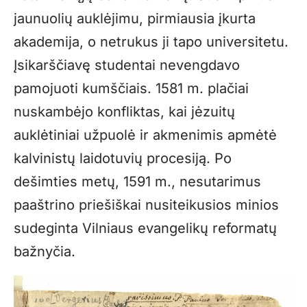
jaunuolių auklėjimu, pirmiausia įkurta
akademija, o netrukus ji tapo universitetu.
Įsikarščiavę studentai nevengdavo
pamojuoti kumščiais. 1581 m. plačiai
nuskambėjo konfliktas, kai jėzuitų
auklėtiniai užpuolė ir akmenimis apmėtė
kalvinistų laidotuvių procesiją. Po
dešimties metų, 1591 m., nesutarimus
paaštrino priešiškai nusiteikusios minios
sudeginta Vilniaus evangelikų reformatų
bažnyčia.