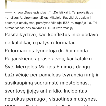
Knyga „Duae epistolae…“ [„Du laiškai“]. Tai popiežiaus
nuncijaus A. Lipomano laiškas Mikalojui Radvilai Juodajam ir
pastarojo atsakymas, parašytas Vilniuje 1556 m. rugsėjo 1 d. Tai
pirmas viešas pasisakymas LDK už reformaciją.
Pasitaikydavo, kad konfliktus inicijuodavo
ne katalikai, o patys reformatai.
Reformacijos tyrinėtoja dr. Raimonda
Ragauskienė aprašė atvejį, kai katalikų
Švč. Mergelės Marijos Ėmimo į dangų
bažnyčioje per pamaldas tvyrančią rimtį ir
susikaupimą sudrumstė miestelėnas, į
šventovę įjojęs ant arklio. Incidentas
netrukus peraugo į visuotines muštynes.