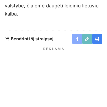
valstybę, čia ėmė daugėti leidinių lietuvių
kalba.
Bendrinti šį straipsnį
- R E K L A M A -