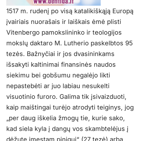
1517 m. rudenį po visą katalikiškąją Europą
įvairiais nuorašais ir laiškais ėmė plisti
Vitenbergo pamokslininko ir teologijos
mokslų daktaro M. Lutherio paskelbtos 95
tezės. Bažnyčiai ir jos dvasininkams
išsakyti kaltinimai finansinės naudos
siekimu bei gobšumu negalėjo likti
nepastebėti ar juo labiau nesukelti
visuotinio furoro. Galima tik įsivaizduoti,
kaip maištingai turėjo atrodyti teiginys, jog
„per daug iškelia žmogų tie, kurie sako,
kad siela kyla į dangų vos skambtelėjus į
dėžutę įmestam pinigui“ (27 tezė) arba