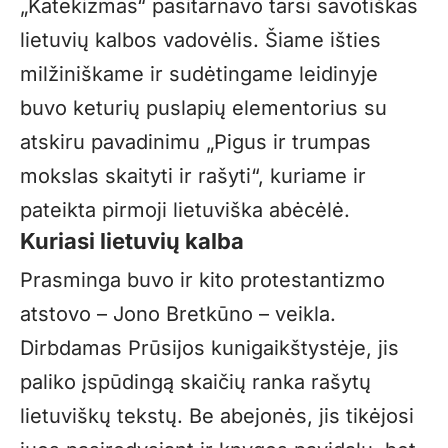
„Katekizmas“ pasitarnavo tarsi savotiškas
lietuvių kalbos vadovėlis. Šiame išties
milžiniškame ir sudėtingame leidinyje
buvo keturių puslapių elementorius su
atskiru pavadinimu „Pigus ir trumpas
mokslas skaityti ir rašyti“, kuriame ir
pateikta pirmoji lietuviška abėcėlė.
Kuriasi lietuvių kalba
Prasminga buvo ir kito protestantizmo
atstovo – Jono Bretkūno – veikla.
Dirbdamas Prūsijos kunigaikštystėje, jis
paliko įspūdingą skaičių ranka rašytų
lietuviškų tekstų. Be abejonės, jis tikėjosi