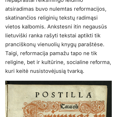
nepaprastai reikšmingo leidinio
atsiradimas buvo nulemtas reformacijos,
skatinančios religinių tekstų radimąsi
vietos kalbomis. Ankstesni itin negausūs
lietuviški ranka rašyti tekstai aptikti tik
pranciškonų vienuolių knygų paraštėse.
Taigi, reformacija pamažu tapo ne tik
religine, bet ir kultūrine, socialine reforma,
kuri keitė nusistovėjusią tvarką.