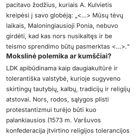
pacitavo žodžius, kuriais A. Kulvietis
kreipėsi į savo globėją: „<…> Mūsų tėvų
laikais, Maloningiausioji Ponia, nebuvo
girdėti, kad kas nors nusikaltęs ir be
teismo sprendimo būtų pasmerktas <…>.“
Mokslinė polemika ar kumščiai?
LDK apibūdinama kaip daugiakultūrė ir
tolerantiška valstybė, kurioje sugyveno
skirtingų tautybių, kalbų, tradicijų ir religijų
atstovai. Nors, rodos, sąlygos plisti
protestantizmui turėjo būti kuo
palankiausios (1573 m. Varšuvos
konfederacija įtvirtino religijos tolerancijos