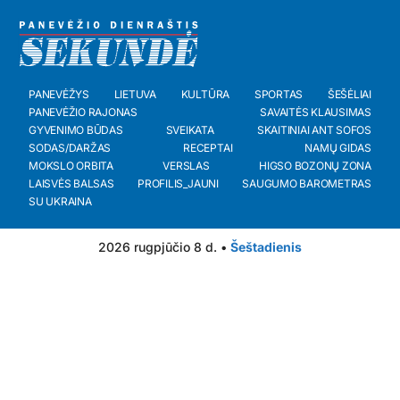
PANEVĖŽYS
LIETUVA
KULTŪRA
SPORTAS
ŠEŠĖLIAI
PANEVĖŽIO RAJONAS
SAVAITĖS KLAUSIMAS
GYVENIMO BŪDAS
SVEIKATA
SKAITINIAI ANT SOFOS
SODAS/DARŽAS
RECEPTAI
NAMŲ GIDAS
MOKSLO ORBITA
VERSLAS
HIGSO BOZONŲ ZONA
LAISVĖS BALSAS
PROFILIS_JAUNI
SAUGUMO BAROMETRAS
SU UKRAINA
2026 rugpjūčio 8 d. •
Šeštadienis