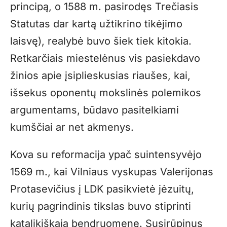
principą, o 1588 m. pasirodęs Trečiasis
Statutas dar kartą užtikrino tikėjimo
laisvę), realybė buvo šiek tiek kitokia.
Retkarčiais miestelėnus vis pasiekdavo
žinios apie įsiplieskusias riaušes, kai,
išsekus oponentų mokslinės polemikos
argumentams, būdavo pasitelkiami
kumščiai ar net akmenys.
Kova su reformacija ypač suintensyvėjo
1569 m., kai Vilniaus vyskupas Valerijonas
Protasevičius į LDK pasikvietė jėzuitų,
kurių pagrindinis tikslas buvo stiprinti
katalikiškąją bendruomenę. Susirūpinus