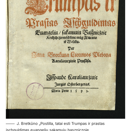
J. Bretkūno „Postilla, tatai esti Trumpas ir prastas
ischguldimas euangeliu sakamuiu baszniczoie