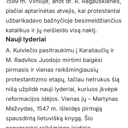
1599 m. Vilniuje, anot dr. R. Ragauskienės,
plačiai aptarinėtas atvejis, kai protestantai
užbarikadavo bažnyčioje besimeldžiančius
katalikus ir jų neišleido visą naktį.
Nauji lyderiai
A. Kulviečio pasitraukimu į Karaliaučių ir
M. Radvilos Juodojo mirtimi baigėsi
pirmasis ir vienas reikšmingiausių
protestantizmo etapų, tačiau netrukus šią
nišą užpildė nauji lyderiai, kuriuos įkvėpė
reformacijos idėjos. Vienas jų – Martynas
Mažvydas, 1547 m. išleidęs pirmąją
spausdintą lietuvišką knygą. Šio