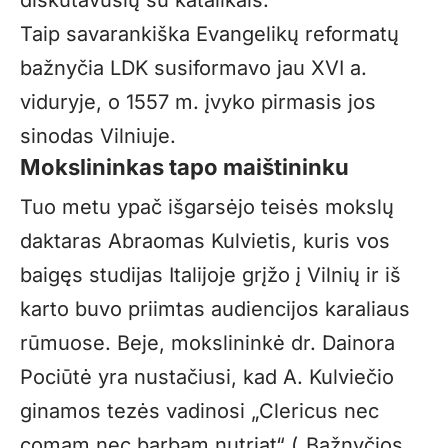
diskutavusių su katalikais.
Taip savarankiška Evangelikų reformatų
bažnyčia LDK susiformavo jau XVI a.
viduryje, o 1557 m. įvyko pirmasis jos
sinodas Vilniuje.
Mokslininkas tapo maištininku
Tuo metu ypač išgarsėjo teisės mokslų
daktaras Abraomas Kulvietis, kuris vos
baigęs studijas Italijoje grįžo į Vilnių ir iš
karto buvo priimtas audiencijos karaliaus
rūmuose. Beje, mokslininkė dr. Dainora
Pociūtė yra nustačiusi, kad A. Kulviečio
ginamos tezės vadinosi „Clericus nec
comam nec barbam nutriat“ („Bažnyčios