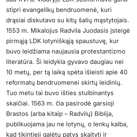
stipri evangelikų bendruomenė, kuri
drąsiai diskutavo su kitų šalių mąstytojais.
1553 m. Mikalojus Radvila Juodasis įsteigė
pirmąją LDK lotyniškąją spaustuvę, kur
buvo leidžiama naujausia protestantizmo
literatūra. Ši leidykla gyvavo daugiau nei
10 metų, per tą laiką spėta išleisti apie 40
reformatų bendruomenei skirtų leidinių.
Tuo metu tai buvo išties stulbinantys
skaičiai. 1563 m. čia pasirodė garsioji
Brastos (arba kitaip – Radvilų) Biblija,
publikuojama jau ne lotynų, o lenkų kalba,
kad tikintieji galėtų patys skaityti ir