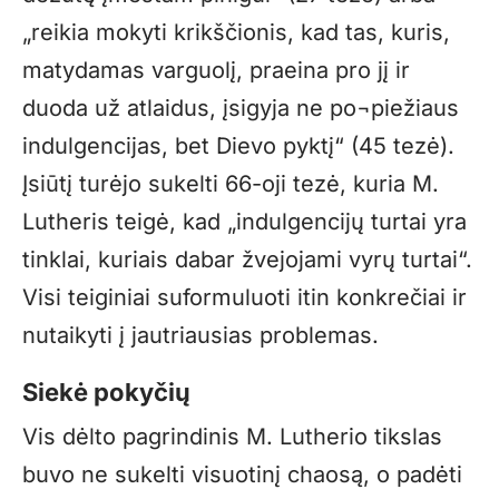
„reikia mokyti krikščionis, kad tas, kuris,
matydamas varguolį, praeina pro jį ir
duoda už atlaidus, įsigyja ne po¬piežiaus
indulgencijas, bet Dievo pyktį“ (45 tezė).
Įsiūtį turėjo sukelti 66-oji tezė, kuria M.
Lutheris teigė, kad „indulgencijų turtai yra
tinklai, kuriais dabar žvejojami vyrų turtai“.
Visi teiginiai suformuluoti itin konkrečiai ir
nutaikyti į jautriausias problemas.
Siekė pokyčių
Vis dėlto pagrindinis M. Lutherio tikslas
buvo ne sukelti visuotinį chaosą, o padėti