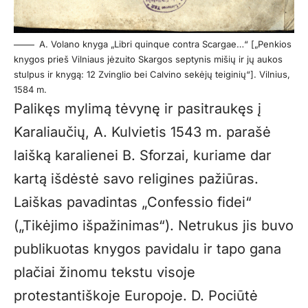
A. Volano knyga „Libri quinque contra Scargae…“ [„Penkios
knygos prieš Vilniaus jėzuito Skargos septynis mišių ir jų aukos
stulpus ir knygą: 12 Zvinglio bei Calvino sekėjų teiginių“]. Vilnius,
1584 m.
Palikęs mylimą tėvynę ir pasitraukęs į
Karaliaučių, A. Kulvietis 1543 m. parašė
laišką karalienei B. Sforzai, kuriame dar
kartą išdėstė savo religines pažiūras.
Laiškas pavadintas „Confessio fidei“
(„Tikėjimo išpažinimas“). Netrukus jis buvo
publikuotas knygos pavidalu ir tapo gana
plačiai žinomu tekstu visoje
protestantiškoje Europoje. D. Pociūtė