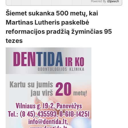
Powered By
GSpeech
Šiemet sukanka 500 metų, kai
Martinas Lutheris paskelbė
reformacijos pradžią žyminčias 95
tezes