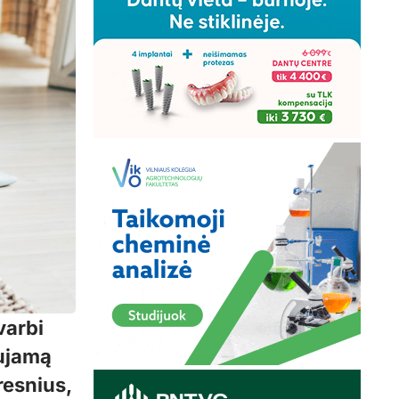
varbi
aujamą
resnius,