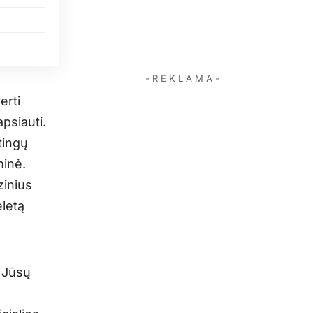
- R E K L A M A -
erti
apsiauti.
tingų
minė.
zinius
eletą
s Jūsų