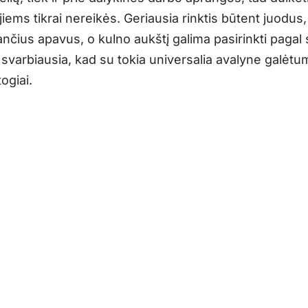
jiems tikrai nereikės. Geriausia rinktis būtent juodus,
ančius apavus, o kulno aukštį galima pasirinkti pagal
 svarbiausia, kad su tokia universalia avalyne galėt
togiai.