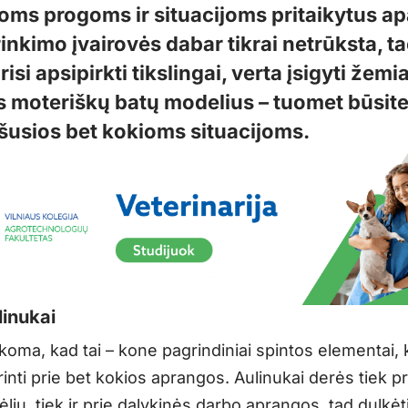
goms progoms ir situacijoms pritaikytus a
inkimo įvairovės dabar tikrai netrūksta, t
risi apsipirkti tikslingai, verta įsigyti žemi
 moteriškų batų modelius – tuomet būsit
šusios bet kokioms situacijoms.
linukai
koma, kad tai – kone pagrindiniai spintos elementai, 
inti prie bet kokios aprangos. Aulinukai derės tiek p
ėlių, tiek ir prie dalykinės darbo aprangos, tad dulkėt