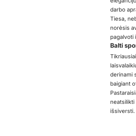
elegancijo
darbo apra
Tiesa, neb
norėsis av
pagalvoti 
Balti spo
Tikriausia
laisvalaiki
derinami s
baigiant o
Pastaraisi
neatsilik
išsiversti.