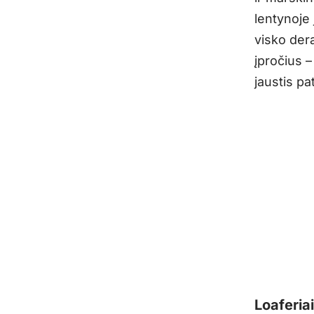
lentynoje 
visko der
įpročius –
jaustis pa
Loaferiai