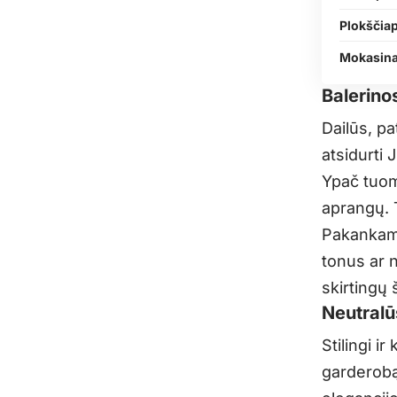
Plokščia
Mokasina
Balerinos
Dailūs, pa
atsidurti 
Ypač tuome
aprangų. T
Pakankama
tonus ar n
skirtingų 
Neutralū
Stilingi i
garderobą