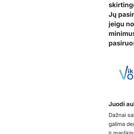
skirtin
Jų pasir
jeigu no
minimus
pasiruo
Juodi au
Dažnai sa
galima der
ir marškin