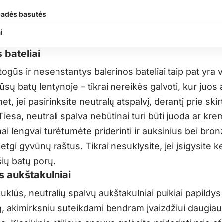
padės basutės
i
 bateliai
togūs ir nesenstantys balerinos bateliai taip pat yra v
Jūsų batų lentynoje – tikrai nereikės galvoti, kur juos 
t, jei pasirinksite neutralų atspalvį, derantį prie skir
iesa, neutrali spalva nebūtinai turi būti juoda ar kre
i lengvai turėtumėte priderinti ir auksinius bei bron
etgi gyvūnų raštus. Tikrai nesuklysite, jei įsigysite k
šių batų porų.
s aukštakulniai
r kuklūs, neutralių spalvų aukštakulniai puikiai papildy
, akimirksniu suteikdami bendram įvaizdžiui daugiau