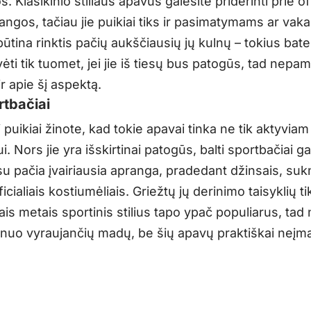
s. Klasikinio stiliaus apavus galėsite priderinti prie of
ngos, tačiau jie puikiai tiks ir pasimatymams ar vakar
ūtina rinktis pačių aukščiausių jų kulnų – tokius bate
ėti tik tuomet, jei jie iš tiesų bus patogūs, tad nepam
ir apie šį aspektą.
rtbačiai
i puikiai žinote, kad tokie apavai tinka ne tik aktyviam
ui. Nors jie yra išskirtinai patogūs, balti sportbačiai gal
u pačia įvairiausia apranga, pradedant džinsais, suk
ficialiais kostiumėliais. Griežtų jų derinimo taisyklių ti
ais metais sportinis stilius tapo ypač populiarus, tad 
ti nuo vyraujančių madų, be šių apavų praktiškai neį