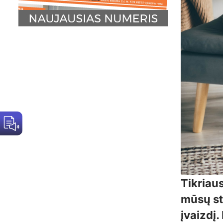
Tikriaus
mūsų st
įvaizdį.