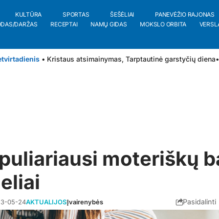
KULTŪRA
SPORTAS
ŠEŠĖLIAI
PANEVĖŽIO RAJONAS
ODAS/DARŽAS
RECEPTAI
NAMŲ GIDAS
MOKSLO ORBITA
VERSL
tvirtadienis
• Kristaus atsimainymas, Tarptautinė garstyčių diena
•
puliariausi moteriškų b
liai
Pasidalinti
3-05-24
AKTUALIJOS
Įvairenybės