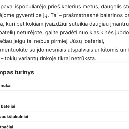
pavai išpopuliarėjo prieš kelerius metus, daugelis ste
alėjome gyventi be jų. Tai – prašmatnesnė balerinos ba
a, kuri bet kokiam įvaizdžiui suteikia daugiau įmantru
 batelių neturėjote, galite pradėti nuo klasikinės juod
ačiau jeigu tai nebus pirmieji Jūsų loaferiai,
mentuokite su įdomesniais atspalviais ar kitomis uni
– tokių variantų rinkoje tikrai netrūksta.
mpas turinys
inukai
 bateliai
 aukštakulniai
rtbačiai