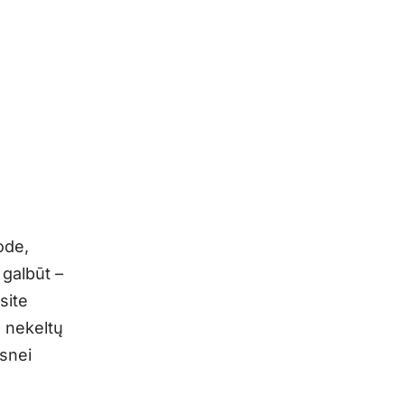
ode,
 galbūt –
site
s nekeltų
snei