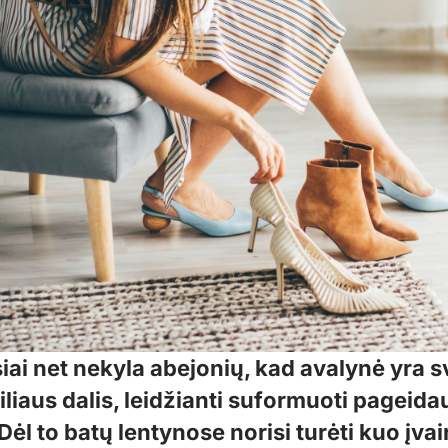
iai net nekyla abejonių, kad avalynė yra s
iliaus dalis, leidžianti suformuoti pageid
 Dėl to batų lentynose norisi turėti kuo įvai