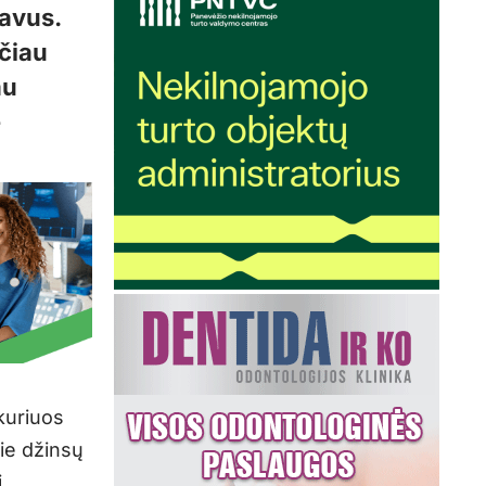
pavus.
ačiau
au
e
kuriuos
rie džinsų
i