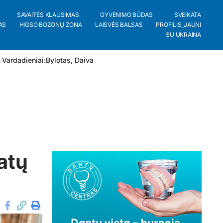
SAVAITĖS KLAUSIMAS
GYVENIMO BŪDAS
SVEIKATA
AS
HIGSO BOZONŲ ZONA
LAISVĖS BALSAS
PROFILIS_JAUNI
SU UKRAINA
 Vardadieniai:
Bylotas
,
Daiva
atų