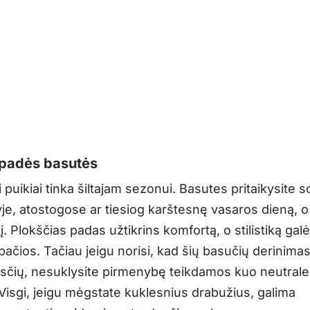
apadės basutės
 puikiai tinka šiltajam sezonui. Basutes pritaikysite s
je, atostogose ar tiesiog karštesnę vasaros dieną, o
tį. Plokščias padas užtikrins komfortą, o stilistiką galė
 pačios. Tačiau jeigu norisi, kad šių basučių derinima
esčių, nesuklysite pirmenybę teikdamos kuo neutrale
i. Visgi, jeigu mėgstate kuklesnius drabužius, galima