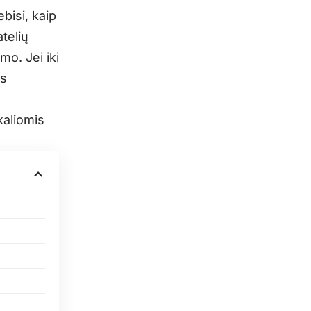
bisi, kaip
telių
mo. Jei iki
os
kaliomis