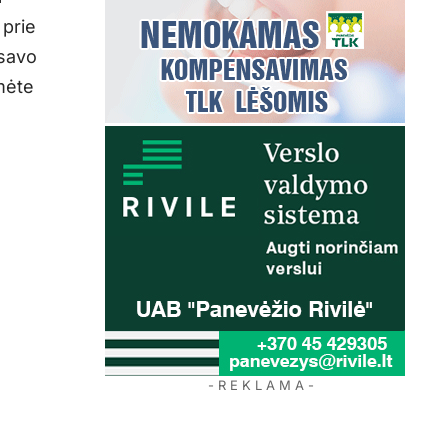
 prie
 savo
umėte
- R E K L A M A -