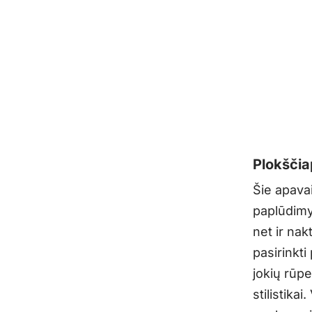
Plokšči
Šie apavai
paplūdimy
net ir nak
pasirinkti
jokių rūp
stilistika