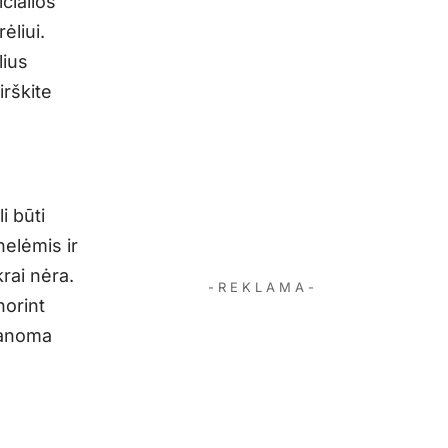
icialios
ėliui.
lius
irškite
i būti
nelėmis ir
krai nėra.
- R E K L A M A -
norint
manoma