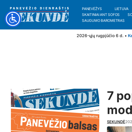
PANEVĖŽYS
LIETUVA
SKAITINIAI ANT SOFOS
S
SAUGUMO BAROMETRAS
2026-ųjų rugpjūčio 6 d. •
Ke
7 po
mode
SEKUNDĖ
202