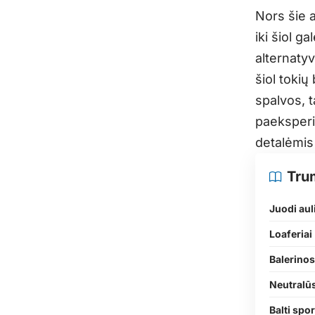
Nors šie a
iki šiol g
alternatyv
šiol tokių
spalvos, t
paeksperi
detalėmis 
Tru
Juodi aul
Loaferiai
Balerinos
Neutralūs
Balti spo