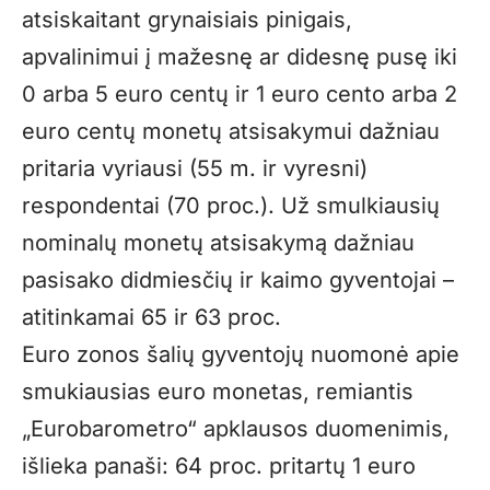
atsiskaitant grynaisiais pinigais,
apvalinimui į mažesnę ar didesnę pusę iki
0 arba 5 euro centų ir 1 euro cento arba 2
euro centų monetų atsisakymui dažniau
pritaria vyriausi (55 m. ir vyresni)
respondentai (70 proc.). Už smulkiausių
nominalų monetų atsisakymą dažniau
pasisako didmiesčių ir kaimo gyventojai –
atitinkamai 65 ir 63 proc.
Euro zonos šalių gyventojų nuomonė apie
smukiausias euro monetas, remiantis
„Eurobarometro“ apklausos duomenimis,
išlieka panaši: 64 proc. pritartų 1 euro