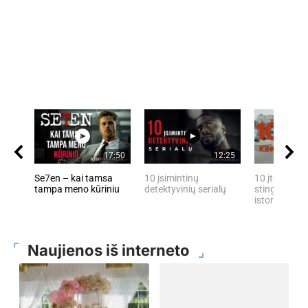
17:50
12:25
Se7en – kai tamsa
10 įsimintinų
10 įtemptų, 
tampa meno kūriniu
detektyvinių serialų
stingdančių 
istorijų
Naujienos iš interneto