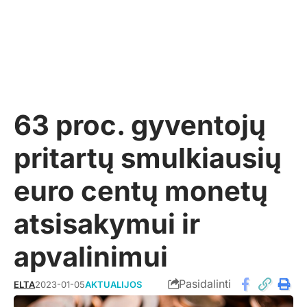
63 proc. gyventojų
pritartų smulkiausių
euro centų monetų
atsisakymui ir
apvalinimui
Pasidalinti
ELTA
2023-01-05
AKTUALIJOS