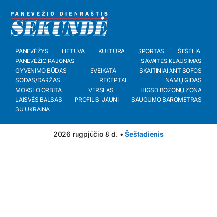
PANEVĖŽYS
LIETUVA
KULTŪRA
SPORTAS
ŠEŠĖLIAI
PANEVĖŽIO RAJONAS
SAVAITĖS KLAUSIMAS
GYVENIMO BŪDAS
SVEIKATA
SKAITINIAI ANT SOFOS
SODAS/DARŽAS
RECEPTAI
NAMŲ GIDAS
MOKSLO ORBITA
VERSLAS
HIGSO BOZONŲ ZONA
LAISVĖS BALSAS
PROFILIS_JAUNI
SAUGUMO BAROMETRAS
SU UKRAINA
2026 rugpjūčio 8 d. •
Šeštadienis