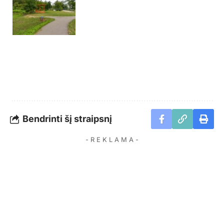
Bendrinti šį straipsnį
- R E K L A M A -