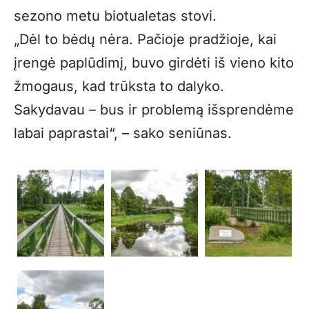
sezono metu biotualetas stovi.
„Dėl to bėdų nėra. Pačioje pradžioje, kai
įrengė paplūdimį, buvo girdėti iš vieno kito
žmogaus, kad trūksta to dalyko.
Sakydavau – bus ir problemą išsprendėme
labai paprastai“, – sako seniūnas.