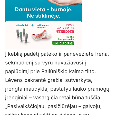
Į keblią padėtį pateko ir panevėžietė Irena,
sekmadienį su vyru nuvažiavusi į
paplūdimį prie Paliūniškio kaimo tilto.
Lėvens pakrantė gražiai sutvarkyta,
įrengta maudykla, pastatyti lauko pramogų
įrenginiai – vasarą čia retai būna tuščia.
„Pasivaikščiojau, pasižiūrėjau – galvoju,
reiktų kada atvykti ne dviese, o su