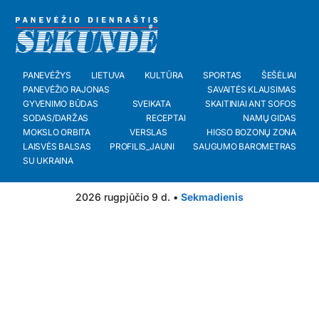
PANEVĖŽYS
LIETUVA
KULTŪRA
SPORTAS
ŠEŠĖLIAI
PANEVĖŽIO RAJONAS
SAVAITĖS KLAUSIMAS
GYVENIMO BŪDAS
SVEIKATA
SKAITINIAI ANT SOFOS
SODAS/DARŽAS
RECEPTAI
NAMŲ GIDAS
MOKSLO ORBITA
VERSLAS
HIGSO BOZONŲ ZONA
LAISVĖS BALSAS
PROFILIS_JAUNI
SAUGUMO BAROMETRAS
SU UKRAINA
2026 rugpjūčio 9 d. •
Sekmadienis