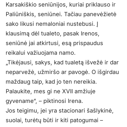
Karsakiškio seniūnijos, kuriai priklauso ir
Paliūniškis, seniūnei. Tačiau panevėžietė
sako likusi nemaloniai nustebusi. Į
klausimą dėl tualeto, pasak Irenos,
seniūnė jai atkirtusi, esą prispaudus
reikalui važiuojama namo.
„Tikėjausi, sakys, kad tualetą išvežė ir dar
neparvežė, užmiršo ar pavogė. O išgirdau
maždaug taip, kad jo ten nereikia.
Palaukite, mes gi ne XVII amžiuje
gyvename“, – piktinosi Irena.
Jos teigimu, jei yra stacionari šašlykinė,
suolai, turėtų būti ir kiti patogumai –