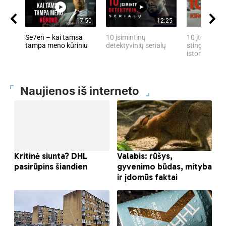
17:50
12:25
Se7en – kai tamsa
10 įsimintinų
10 įtemptų, 
tampa meno kūriniu
detektyvinių serialų
stingdančių 
istorijų
Naujienos iš interneto