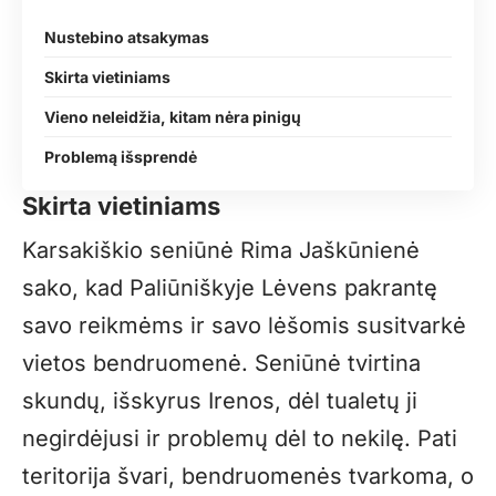
Nustebino atsakymas
Skirta vietiniams
Vieno neleidžia, kitam nėra pinigų
Problemą išsprendė
Skirta vietiniams
Karsakiškio seniūnė Rima Jaškūnienė
sako, kad Paliūniškyje Lėvens pakrantę
savo reikmėms ir savo lėšomis susitvarkė
vietos bendruomenė. Seniūnė tvirtina
skundų, išskyrus Irenos, dėl tualetų ji
negirdėjusi ir problemų dėl to nekilę. Pati
teritorija švari, bendruomenės tvarkoma, o