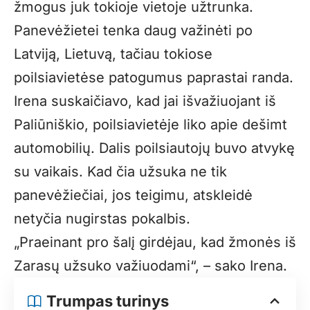
žmogus juk tokioje vietoje užtrunka.
Panevėžietei tenka daug važinėti po
Latviją, Lietuvą, tačiau tokiose
poilsiavietėse patogumus paprastai randa.
Irena suskaičiavo, kad jai išvažiuojant iš
Paliūniškio, poilsiavietėje liko apie dešimt
automobilių. Dalis poilsiautojų buvo atvykę
su vaikais. Kad čia užsuka ne tik
panevėžiečiai, jos teigimu, atskleidė
netyčia nugirstas pokalbis.
„Praeinant pro šalį girdėjau, kad žmonės iš
Zarasų užsuko važiuodami“, – sako Irena.
Trumpas turinys