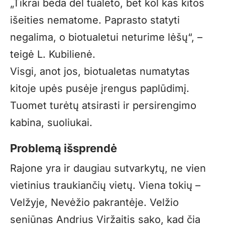
„Tikrai bėda dėl tualeto, bet kol kas kitos
išeities nematome. Paprasto statyti
negalima, o biotualetui neturime lėšų“, –
teigė L. Kubilienė.
Visgi, anot jos, biotualetas numatytas
kitoje upės pusėje įrengus paplūdimį.
Tuomet turėtų atsirasti ir persirengimo
kabina, suoliukai.
Problemą išsprendė
Rajone yra ir daugiau sutvarkytų, ne vien
vietinius traukiančių vietų. Viena tokių –
Velžyje, Nevėžio pakrantėje. Velžio
seniūnas Andrius Viržaitis sako, kad čia