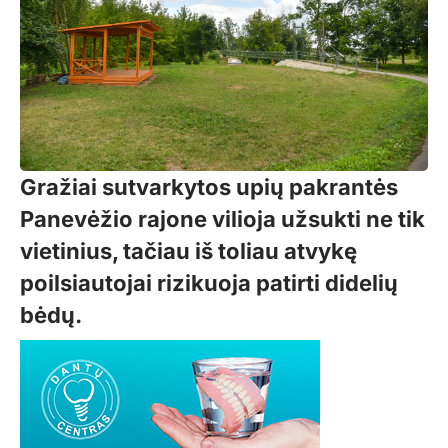
Gražiai sutvarkytos upių pakrantės
Panevėžio rajone vilioja užsukti ne tik
vietinius, tačiau iš toliau atvykę
poilsiautojai rizikuoja patirti didelių
bėdų.