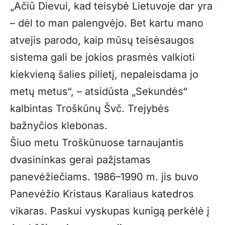
„
Ačiū Dievui, kad teisybė Lietuvoje dar yra
– dėl to man palengvėjo. Bet kartu mano
atvejis parodo, kaip mūsų teisėsaugos
sistema gali be jokios prasmės valkioti
kiekvieną šalies pilietį, nepaleisdama jo
metų metus“, – atsidūsta „Sekundės“
kalbintas Troškūnų Švč. Trejybės
bažnyčios
klebonas.
Šiuo metu Troškūnuose tarnaujantis
dvasininkas gerai pažįstamas
panevėžiečiams. 1986–1990 m. jis buvo
Panevėžio Kristaus Karaliaus katedros
vikaras. Paskui vyskupas kunigą perkėlė į