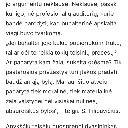
jo argumentų neklausė. Neklausė, pasak
kunigo, nė profesionalių auditorių, kurie
bandė parodyti, kad buhalterinė apskaita
visgi buvo tvarkoma.
„
Jei buhalterijoje kokio popieriuko ir trūko,
tai ar dėl to reikia tokių teisinių procesų?
Ar padaryta kam žala, sukelta grėsmė? Tik
pastarosios priežastys turi įtakos pradėti
baudžiamąją bylą. Manau, šiuo atveju
padaryta tiek moralinė, tiek materialinė
žala valstybei dėl visiškai nulinės,
absurdiškos bylos“, – teigia S. Filipavičius.
Anykščių teisėjų nuosprendį dvasininkas