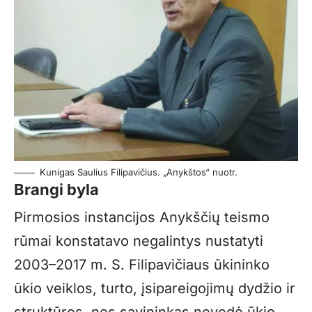
Kunigas Saulius Filipavičius. „Anykštos“ nuotr.
Brangi byla
Pirmosios instancijos Anykščių teismo
rūmai konstatavo negalintys nustatyti
2003–2017 m. S. Filipavičiaus ūkininko
ūkio veiklos, turto, įsipareigojimų dydžio ir
struktūros, nes savininkas nevedė ūkio