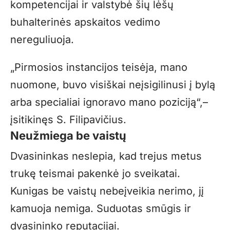
kompetencijai ir valstybė šių lėšų
buhalterinės apskaitos vedimo
nereguliuoja.
„
Pirmosios instancijos teisėja, mano
nuomone, buvo visiškai neįsigilinusi į bylą
arba specialiai ignoravo mano poziciją“,–
įsitikinęs S. Filipavičius.
Neužmiega be vaistų
Dvasininkas neslepia, kad trejus metus
trukę teismai pakenkė jo sveikatai.
Kunigas be vaistų nebeįveikia nerimo, jį
kamuoja nemiga. Suduotas smūgis ir
dvasininko reputacijai.