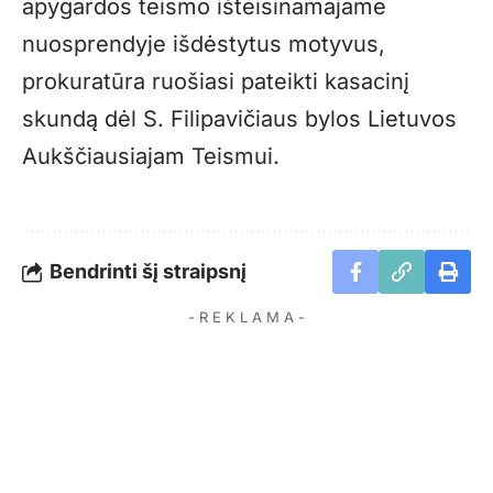
apygardos teismo išteisinamajame
nuosprendyje išdėstytus motyvus,
prokuratūra ruošiasi pateikti kasacinį
skundą dėl S. Filipavičiaus bylos Lietuvos
Aukščiausiajam Teismui.
Bendrinti šį straipsnį
- R E K L A M A -