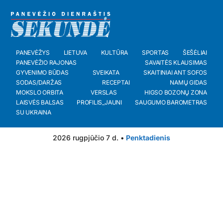
PANEVĖŽYS
LIETUVA
KULTŪRA
SPORTAS
ŠEŠĖLIAI
PANEVĖŽIO RAJONAS
SAVAITĖS KLAUSIMAS
GYVENIMO BŪDAS
SVEIKATA
SKAITINIAI ANT SOFOS
SODAS/DARŽAS
RECEPTAI
NAMŲ GIDAS
MOKSLO ORBITA
VERSLAS
HIGSO BOZONŲ ZONA
LAISVĖS BALSAS
PROFILIS_JAUNI
SAUGUMO BAROMETRAS
SU UKRAINA
2026 rugpjūčio 7 d. •
Penktadienis