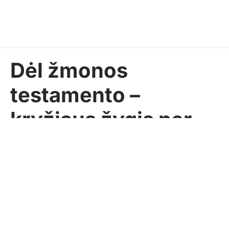
Dėl žmonos
testamento –
kryžiaus žygis per
teismą
Ingrida NAGROCKIENĖ
2021-03-27
Pasidalinti
AKTUALIJOS