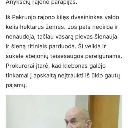
Anykščių rajono parapijas.
Iš Pakruojo rajono kilęs dvasininkas valdo
kelis hektarus žemės. Jos pats nedirba ir
nenaudoja, tačiau vasarą pievas šienauja
ir šieną ritiniais parduoda. Ši veikla ir
sukėlė abejonių teisėsaugos pareigūnams.
Prokurorai įtarė, kad klebonas galėjo
tinkamai į apskaitą neįtraukti iš ūkio gautų
pajamų.