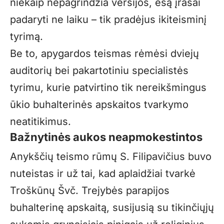
niekaip nepagrindžia versijos, esą įrašai
padaryti ne laiku – tik pradėjus ikiteisminį
tyrimą.
Be to, apygardos teismas rėmėsi dviejų
auditorių bei pakartotiniu specialistės
tyrimu, kurie patvirtino tik nereikšmingus
ūkio buhalterinės apskaitos tvarkymo
neatitikimus.
Bažnytinės aukos neapmokestintos
Anykščių teismo rūmų S. Filipavičius buvo
nuteistas ir už tai, kad aplaidžiai tvarkė
Troškūnų Švč. Trejybės parapijos
buhalterinę apskaitą, susijusią su tikinčiųjų