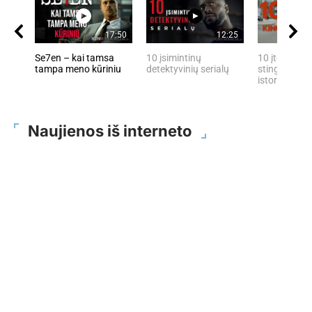
17:50
12:25
Se7en – kai tamsa
10 įsimintinų
10 įtemptų, 
tampa meno kūriniu
detektyvinių serialų
stingdančių 
istorijų
Naujienos iš interneto