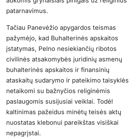
aukomis grynaisiais pinigais už religinius
patarnavimus.
Tačiau Panevėžio apygardos teismas
pažymėjo, kad Buhalterinės apskaitos
įstatymas, Pelno nesiekiančių ribotos
civilinės atsakomybės juridinių asmenų
buhalterinės apskaitos ir finansinių
ataskaitų sudarymo ir pateikimo taisyklės
netaikomi su bažnyčios religinėmis
paslaugomis susijusiai veiklai. Todėl
kaltinimas pažeidus minėtų teisės aktų
nuostatas klebonui pareikštas visiškai
nepagrįstai.