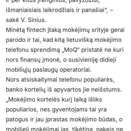
ir per kitus įrenginius, pavyzdžiui,
išmaniaisiais laikrodžiais ir panašiai“, –
sakė V. Sinius.
Minėtą fintech įtaką mokėjimų srityje gerai
parodo ir tai, kad kitą lietuvišką mokėjimo
telefonu sprendimą „MoQ“ pristatė ne kuri
nors finansų įmonė, o susivieniję didieji
mobiliųjų paslaugų operatoriai.
Nors atsiskaitymai telefonu populiarės,
banko kortelių iš apyvartos jie neišstums.
„Mokėjimo kortelės kurį laiką išliks
populiarios, nes gyventojams tai yra
patogus ir jau įprastas mokėjimo būdas, o
mobilieji mokėjimai jas, tikėtina, pakeis ne