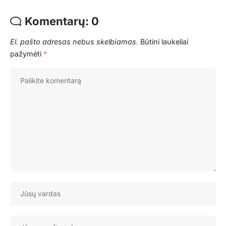
Komentarų: 0
El. pašto adresas nebus skelbiamas.
Būtini laukeliai
pažymėti
*