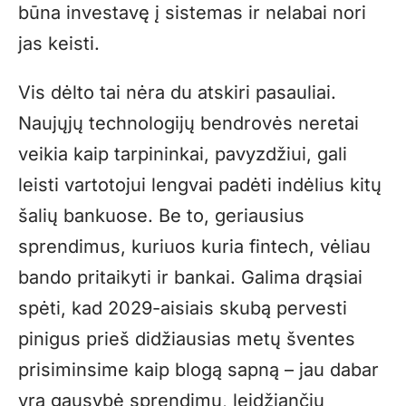
būna investavę į sistemas ir nelabai nori
jas keisti.
Vis dėlto tai nėra du atskiri pasauliai.
Naujųjų technologijų bendrovės neretai
veikia kaip tarpininkai, pavyzdžiui, gali
leisti vartotojui lengvai padėti indėlius kitų
šalių bankuose. Be to, geriausius
sprendimus, kuriuos kuria fintech, vėliau
bando pritaikyti ir bankai. Galima drąsiai
spėti, kad 2029-aisiais skubą pervesti
pinigus prieš didžiausias metų šventes
prisiminsime kaip blogą sapną – jau dabar
yra gausybė sprendimų, leidžiančių