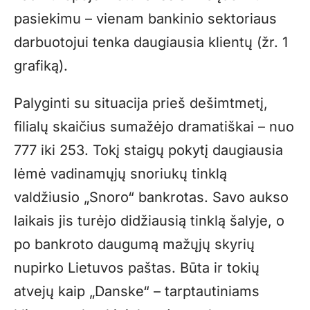
pasiekimu – vienam bankinio sektoriaus
darbuotojui tenka daugiausia klientų (žr. 1
grafiką).
Palyginti su situacija prieš dešimtmetį,
filialų skaičius sumažėjo dramatiškai – nuo
777 iki 253. Tokį staigų pokytį daugiausia
lėmė vadinamųjų snoriukų tinklą
valdžiusio „Snoro“ bankrotas. Savo aukso
laikais jis turėjo didžiausią tinklą šalyje, o
po bankroto daugumą mažųjų skyrių
nupirko Lietuvos paštas. Būta ir tokių
atvejų kaip „Danske“ – tarptautiniams