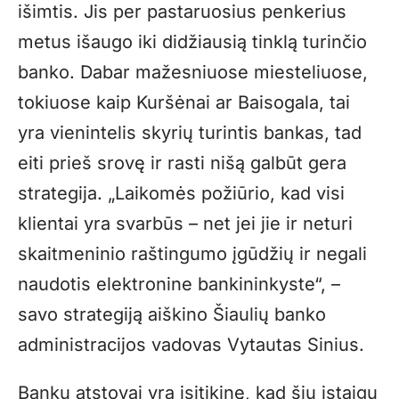
išimtis. Jis per pastaruosius penkerius
metus išaugo iki didžiausią tinklą turinčio
banko. Dabar mažesniuose miesteliuose,
tokiuose kaip Kuršėnai ar Baisogala, tai
yra vienintelis skyrių turintis bankas, tad
eiti prieš srovę ir rasti nišą galbūt gera
strategija. „Laikomės požiūrio, kad visi
klientai yra svarbūs – net jei jie ir neturi
skaitmeninio raštingumo įgūdžių ir negali
naudotis elektronine bankininkyste“, –
savo strategiją aiškino Šiaulių banko
administracijos vadovas Vytautas Sinius.
Bankų atstovai yra įsitikinę, kad šių įstaigų