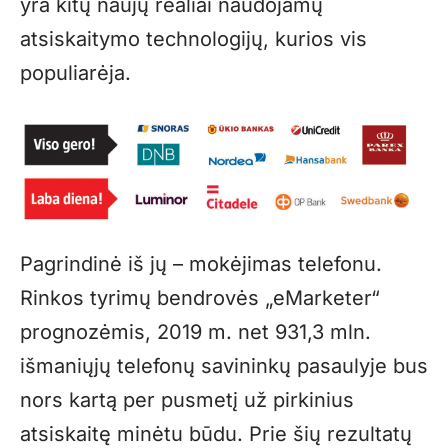
yra kitų naujų realiai naudojamų
atsiskaitymo technologijų, kurios vis
populiarėja.
Pagrindinė iš jų – mokėjimas telefonu.
Rinkos tyrimų bendrovės „eMarketer“
prognozėmis, 2019 m. net 931,3 mln.
išmaniųjų telefonų savininkų pasaulyje bus
nors kartą per pusmetį už pirkinius
atsiskaitę minėtu būdu. Prie šių rezultatų