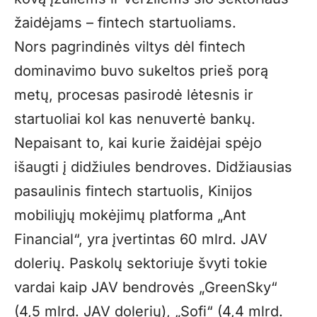
žaidėjams – fintech startuoliams.
Nors pagrindinės viltys dėl fintech
dominavimo buvo sukeltos prieš porą
metų, procesas pasirodė lėtesnis ir
startuoliai kol kas nenuvertė bankų.
Nepaisant to, kai kurie žaidėjai spėjo
išaugti į didžiules bendroves. Didžiausias
pasaulinis fintech startuolis, Kinijos
mobiliųjų mokėjimų platforma „Ant
Financial“, yra įvertintas 60 mlrd. JAV
dolerių. Paskolų sektoriuje švyti tokie
vardai kaip JAV bendrovės „GreenSky“
(4,5 mlrd. JAV dolerių), „Sofi“ (4,4 mlrd.