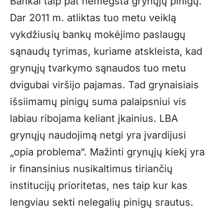
Bankai taip pat nemėgsta grynųjų pinigų.
Dar 2011 m. atliktas tuo metu veiklą
vykdžiusių bankų mokėjimo paslaugų
sąnaudų tyrimas, kuriame atskleista, kad
grynųjų tvarkymo sąnaudos tuo metu
dvigubai viršijo pajamas. Tad grynaisiais
išsiimamų pinigų suma palaipsniui vis
labiau ribojama keliant įkainius. LBA
grynųjų naudojimą netgi yra įvardijusi
„opia problema“. Mažinti grynųjų kiekį yra
ir finansinius nusikaltimus tiriančių
institucijų prioritetas, nes taip kur kas
lengviau sekti nelegalių pinigų srautus.