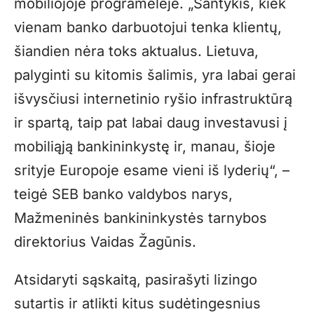
mobiliojoje programėlėje. „Santykis, kiek
vienam banko darbuotojui tenka klientų,
šiandien nėra toks aktualus. Lietuva,
palyginti su kitomis šalimis, yra labai gerai
išvysčiusi internetinio ryšio infrastruktūrą
ir spartą, taip pat labai daug investavusi į
mobiliąją bankininkystę ir, manau, šioje
srityje Europoje esame vieni iš lyderių“, –
teigė SEB banko valdybos narys,
Mažmeninės bankininkystės tarnybos
direktorius Vaidas Žagūnis.
Atsidaryti sąskaitą, pasirašyti lizingo
sutartis ir atlikti kitus sudėtingesnius