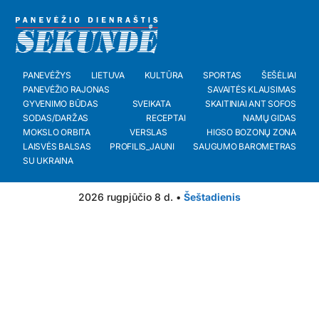
PANEVĖŽYS
LIETUVA
KULTŪRA
SPORTAS
ŠEŠĖLIAI
PANEVĖŽIO RAJONAS
SAVAITĖS KLAUSIMAS
GYVENIMO BŪDAS
SVEIKATA
SKAITINIAI ANT SOFOS
SODAS/DARŽAS
RECEPTAI
NAMŲ GIDAS
MOKSLO ORBITA
VERSLAS
HIGSO BOZONŲ ZONA
LAISVĖS BALSAS
PROFILIS_JAUNI
SAUGUMO BAROMETRAS
SU UKRAINA
2026 rugpjūčio 8 d. •
Šeštadienis