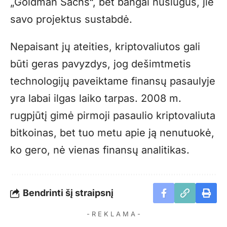
„Goldman Sachs“, bet bangai nuslūgus, jie
savo projektus sustabdė.
Nepaisant jų ateities, kriptovaliutos gali
būti geras pavyzdys, jog dešimtmetis
technologijų paveiktame finansų pasaulyje
yra labai ilgas laiko tarpas. 2008 m.
rugpjūtį gimė pirmoji pasaulio kriptovaliuta
bitkoinas, bet tuo metu apie ją nenutuokė,
ko gero, nė vienas finansų analitikas.
Bendrinti šį straipsnį
- R E K L A M A -