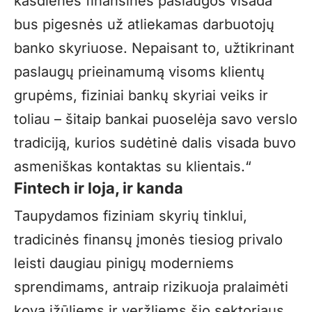
kasdienės finansinės paslaugos visada
bus pigesnės už atliekamas darbuotojų
banko skyriuose. Nepaisant to, užtikrinant
paslaugų prieinamumą visoms klientų
grupėms, fiziniai bankų skyriai veiks ir
toliau – šitaip bankai puoselėja savo verslo
tradiciją, kurios sudėtinė dalis visada buvo
asmeniškas kontaktas su klientais.“
Fintech ir loja, ir kanda
Taupydamos fiziniam skyrių tinklui,
tradicinės finansų įmonės tiesiog privalo
leisti daugiau pinigų moderniems
sprendimams, antraip rizikuoja pralaimėti
kovą įžūliems ir veržliems šio sektoriaus