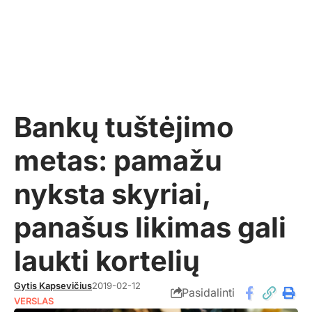
Bankų tuštėjimo
metas: pamažu
nyksta skyriai,
panašus likimas gali
laukti kortelių
Gytis Kapsevičius
2019-02-12
Pasidalinti
VERSLAS