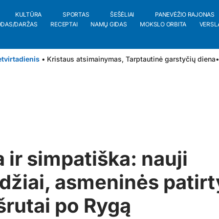
KULTŪRA
SPORTAS
ŠEŠĖLIAI
PANEVĖŽIO RAJONAS
ODAS/DARŽAS
RECEPTAI
NAMŲ GIDAS
MOKSLO ORBITA
VERSL
tvirtadienis
• Kristaus atsimainymas, Tarptautinė garstyčių diena
•
 ir simpatiška: nauji
džiai, asmeninės patirty
rutai po Rygą