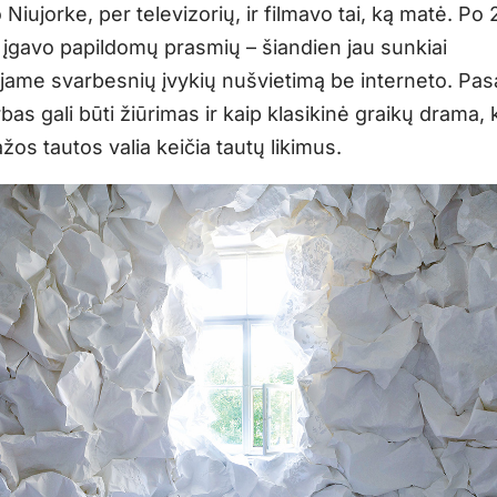
o Niujorke, per televizorių, ir filmavo tai, ką matė. Po
įgavo papildomų prasmių – šiandien jau sunkiai
ojame svarbesnių įvykių nušvietimą be interneto. Pas
as gali būti žiūrimas ir kaip klasikinė graikų drama, 
os tautos valia keičia tautų likimus.