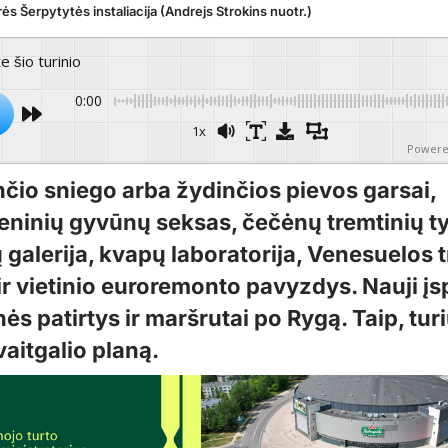
rės Šerpytytės instaliacija (Andrejs Strokins nuotr.)
te šio turinio
0:00
1x
Powere
nčio sniego arba žydinčios pievos garsai,
ninių gyvūnų seksas, čečėnų tremtinių ty
 galerija, kvapų laboratorija, Venesuelos 
ir vietinio euroremonto pavyzdys. Nauji įs
s patirtys ir maršrutai po Rygą. Taip, tur
aitgalio planą.