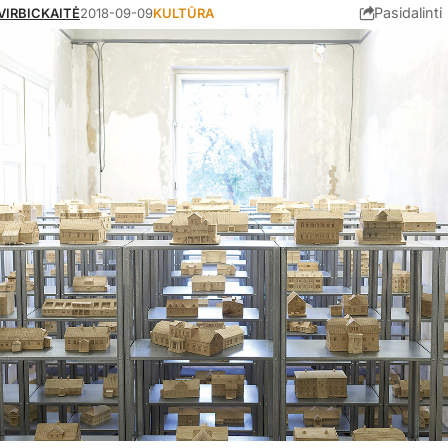
Pasidalinti
a VIRBICKAITĖ
2018-09-09
KULTŪRA