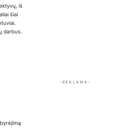
ektyvų, iš
iai šiai
etuviai.
ių darbus.
- R E K L A M A -
 byrėjimą