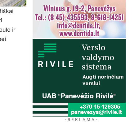
iškai
i
ulo ir
bei
- R E K L A M A -