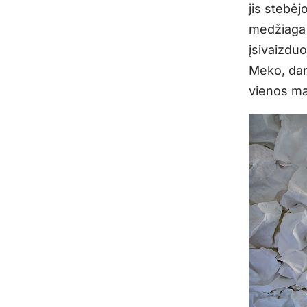
jis stebėj
medžiaga 
įsivaizdu
Meko, darb
vienos maž