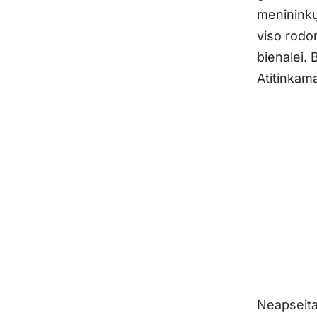
menininkų
viso rodom
bienalei. B
Atitinkam
Neapseita