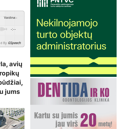
Vaidina
:
-
-:--
d By
GSpeech
la, avių
tropikų
pūdžiai,
iu jums