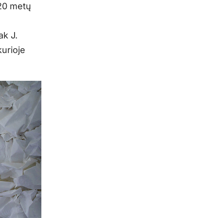
 20 metų
ak J.
kurioje