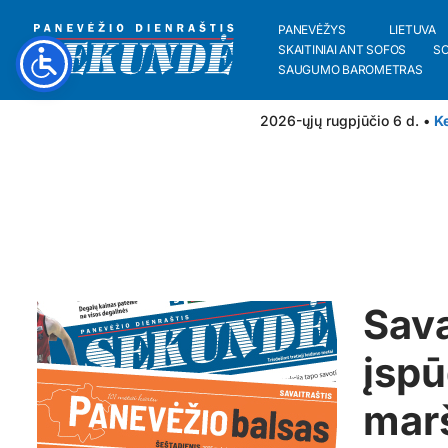
PANEVĖŽYS
LIETUVA
SKAITINIAI ANT SOFOS
S
SAUGUMO BAROMETRAS
2026-ųjų rugpjūčio 6 d. •
Ke
Sava
įspū
marš