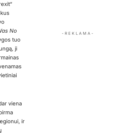
rexit“
ikus
vo
 Was No
- R E K L A M A -
nygos tuo
ngą, ji
ermainas
gyvenamas
ietiniai
dar viena
 pirma
egionui, ir
ų