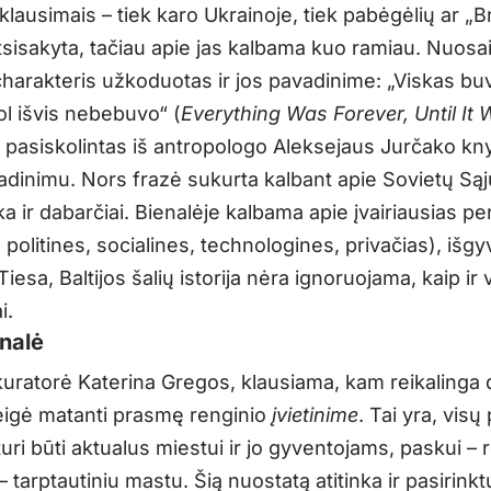
 klausimais – tiek karo Ukrainoje, tiek pabėgėlių ar „B
sisakyta, tačiau apie jas kalbama kuo ramiau. Nuosa
charakteris užkoduotas ir jos pavadinime: „Viskas bu
ol išvis nebebuvo“ (
Everything Was Forever, Until It
is pasiskolintas iš antropologo Aleksejaus Jurčako k
adinimu. Nors frazė sukurta kalbant apie Sovietų Sąju
nka ir dabarčiai. Bienalėje kalbama apie įvairiausias p
, politines, socialines, technologines, privačias), iš
Tiesa, Baltijos šalių istorija nėra ignoruojama, kaip ir v
i.
nalė
kuratorė Katerina Gregos, klausiama, kam reikalinga 
teigė matanti prasmę renginio
įvietinime
. Tai yra, visų
uri būti aktualus miestui ir jo gyventojams, paskui – r
 – tarptautiniu mastu. Šią nuostatą atitinka ir pasirinkt