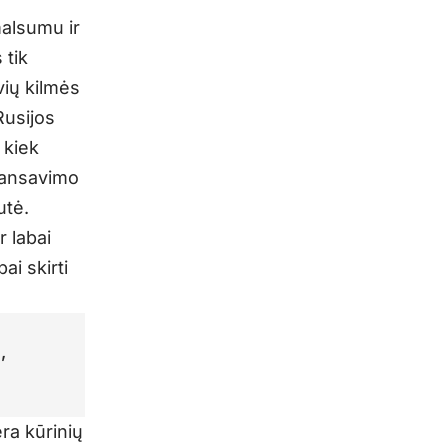
malsumu ir
 tik
vių kilmės
Rusijos
 kiek
inansavimo
utė.
r labai
ai skirti
,
ėra kūrinių