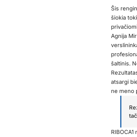
Šis rengin
šiokia tok
privačiomi
Agnija Mir
verslinin
profesiona
šaltinis. 
Rezultatas
atsargi bi
ne meno p
Rez
tač
RIBOCA1 no