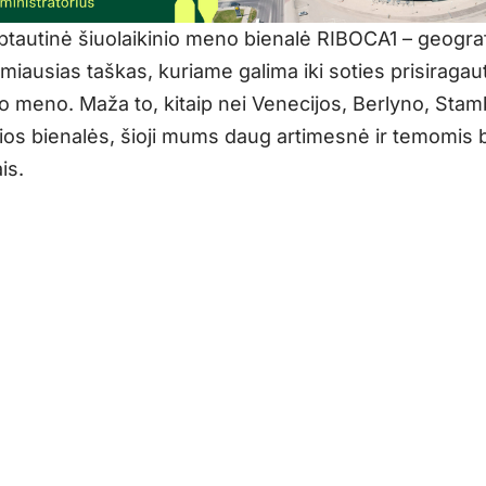
ptautinė šiuolaikinio meno bienalė RIBOCA1 – geograf
iausias taškas, kuriame galima iki soties prisiragaut
io meno. Maža to, kitaip nei Venecijos, Berlyno, Stamb
sios bienalės, šioji mums daug artimesnė ir temomis 
is.