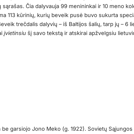
 sąrašas. Čia dalyvauja 99 menininkai ir 10 meno kol
a 113 kūrinių, kurių beveik pusė buvo sukurta special
eveik trečdalis dalyvių – iš Baltijos šalių, tarp jų – 6 li
ai
įvietinsiu
šį savo tekstą ir atskirai apžvelgsiu lietuv
 be garsiojo Jono Meko (g. 1922). Sovietų Sąjungos