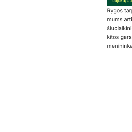
Rygos tar
mums artim
šiuolaikin
kitos gar
menininka