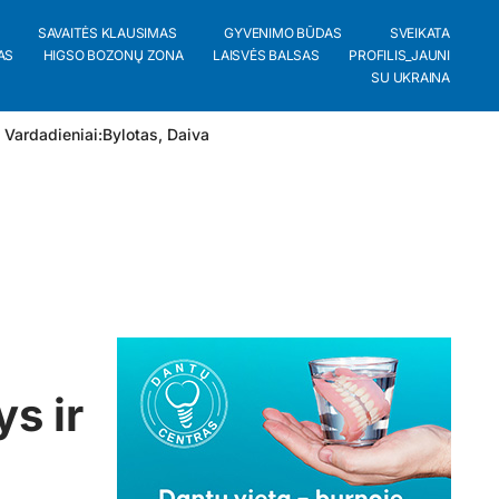
SAVAITĖS KLAUSIMAS
GYVENIMO BŪDAS
SVEIKATA
AS
HIGSO BOZONŲ ZONA
LAISVĖS BALSAS
PROFILIS_JAUNI
SU UKRAINA
 Vardadieniai:
Bylotas
,
Daiva
s ir