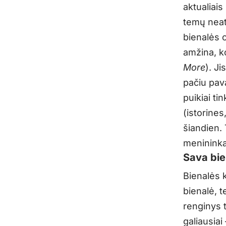
aktualiais
temų neat
bienalės 
amžina, k
More
). J
pačiu pav
puikiai ti
(istorines
šiandien. 
menininka
Sava bie
Bienalės 
bienalė, 
renginys t
galiausiai