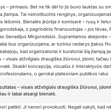
ys – pirmasis. Bet ne tik dėl to jis buvo lauktas su s
ia įtampa. Tai neinstitucinis renginys, organizuojamas
s lėšomis. Bienalės įkūrėja ir komisarė – rusų ir lietu
gorodskaja, o pagrindinis finansuotojas – jos tėvas, 
kas Genadijus Mirgorodskis. Suprantamos abejonės –
liai bus organizuojama, ar turiniui nedarys įtakos f
Neabejoju, kad organizatoriai ir kuratoriai šią įtampą ja
 – visais atžvilgiais draugiška žiūrovui, įdomi, tačiau i
enalė. Skaidri koncepcija, vizualūs ir interaktyvūs darb
rofesionalams, o gerokai platesniam publikos ratui.
ultatas – visais atžvilgiais draugiška žiūrovui, įdomi
iau ir labai atsargi bienalė.
ri patikti. Ji nenori provokuoti. Negali sakyti, kad n