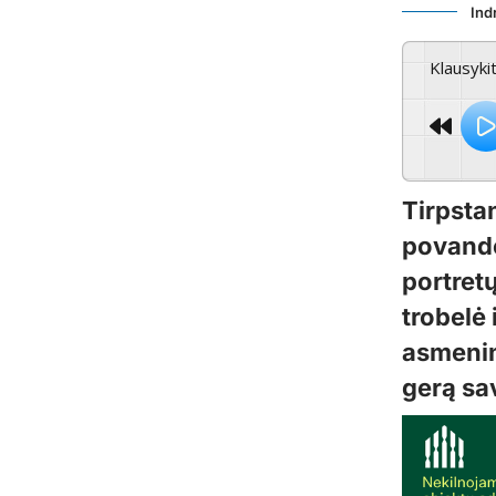
Ind
Klausyki
Tirpsta
povande
portretų
trobelė 
asmeninė
gerą sav