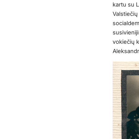
kartu su L
Valstiečių
socialdem
susivienij
vokiečių k
Aleksandr