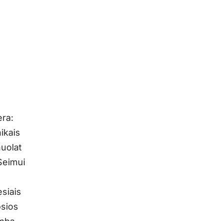
era:
ikais
nuolat
 Seimui
esiais
osios