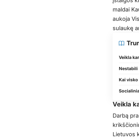
įstaigos 
maldai Kau
aukoja Vi
sulaukę a
Tru
Veikla ka
Nestabili 
Kai visko
Socialini
Veikla k
Darbą pra
krikščion
Lietuvos k