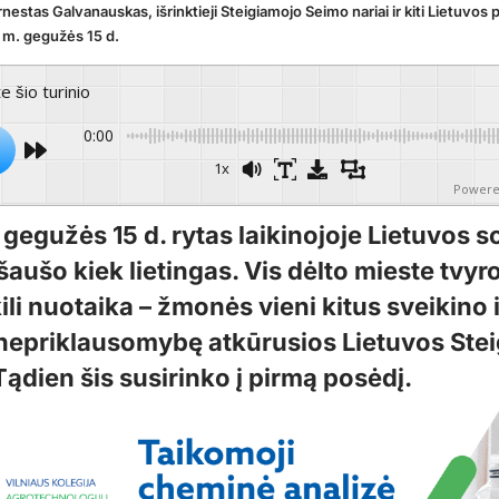
nestas Galvanauskas, išrinktieji Steigiamojo Seimo nariai ir kiti Lietuvos 
 m. gegužės 15 d.
te šio turinio
0:00
1x
Powere
gegužės 15 d. rytas laikinojoje Lietuvos s
aušo kiek lietingas. Vis dėlto mieste tvyr
ili nuotaika – žmonės vieni kitus sveikino 
 nepriklausomybę atkūrusios Lietuvos Stei
ądien šis susirinko į pirmą posėdį.