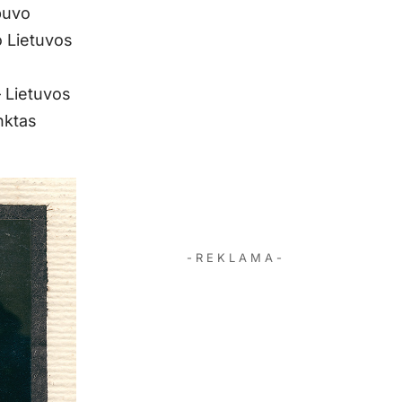
 buvo
o Lietuvos
– Lietuvos
nktas
- R E K L A M A -