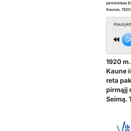
pirmininkas Er
Kaunas, 1920
Klausyki
1920 m. 
Kaune iš
reta pak
pirmąjį
Seimą. T