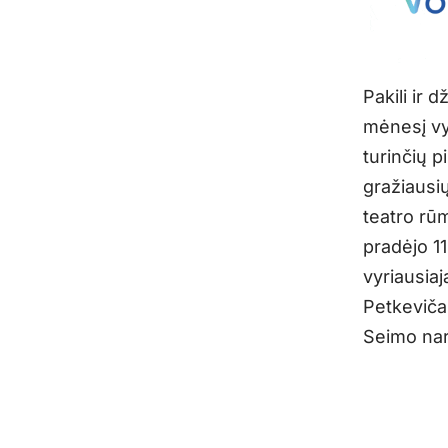
Pakili ir 
mėnesį vy
turinčių p
gražiausi
teatro rū
pradėjo 1
vyriausiaj
Petkevičai
Seimo nar