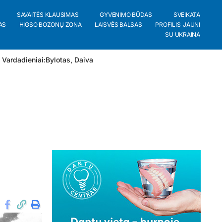
SAVAITĖS KLAUSIMAS
GYVENIMO BŪDAS
SVEIKATA
AS
HIGSO BOZONŲ ZONA
LAISVĖS BALSAS
PROFILIS_JAUNI
SU UKRAINA
 Vardadieniai:
Bylotas
,
Daiva