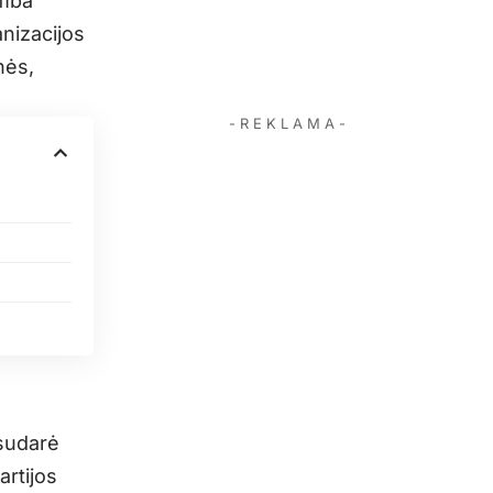
amba
anizacijos
nės,
- R E K L A M A -
 sudarė
artijos