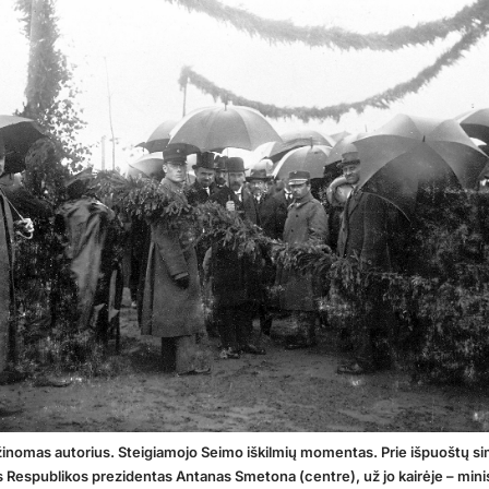
inomas autorius. Steigiamojo Seimo iškilmių momentas. Prie išpuoštų si
s Respublikos prezidentas Antanas Smetona (centre), už jo kairėje – mini