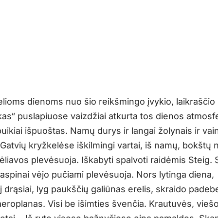
elioms dienoms nuo šio reikšmingo įvykio, laikraščio
kas“ puslapiuose vaizdžiai atkurta tos dienos atmosf
ikiai išpuoštas. Namų durys ir langai žolynais ir vain
 Gatvių kryžkelėse iškilmingi vartai, iš namų, bokštų 
ėliavos plevėsuoja. Iškabyti spalvoti raidėmis Steig.
kaspinai vėjo pučiami plevėsuoja. Nors lytinga diena,
drąsiai, lyg paukščių galiūnas erelis, skraido padeb
aeroplanas. Visi be išimties švenčia. Krautuvės, vieš