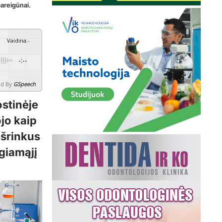
pareigūnai.
Vaidina
:
-
-:--
d By
GSpeech
ostinėje
ojo kaip
išrinkus
giamąjį