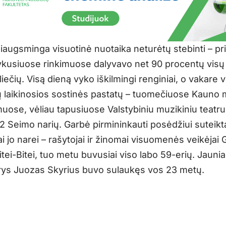
džiaugsminga visuotinė nuotaika neturėtų stebinti – pr
kusiuose rinkimuose dalyvavo net 90 procentų visų 
iliečių. Visą dieną vyko iškilmingi renginiai, o vakare
ų laikinosios sostinės pastatų – tuomečiuose Kauno 
muose, vėliau tapusiuose Valstybiniu muzikiniu teatru
12 Seimo narių. Garbė pirmininkauti posėdžiui suteikt
ai jo narei – rašytojai ir žinomai visuomenės veikėjai 
tei-Bitei, tuo metu buvusiai viso labo 59-erių. Jauni
ys Juozas Skyrius buvo sulaukęs vos 23 metų.