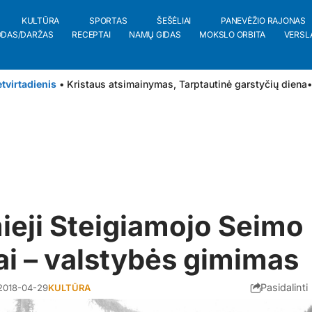
KULTŪRA
SPORTAS
ŠEŠĖLIAI
PANEVĖŽIO RAJONAS
ODAS/DARŽAS
RECEPTAI
NAMŲ GIDAS
MOKSLO ORBITA
VERSL
tvirtadienis
• Kristaus atsimainymas, Tarptautinė garstyčių diena
•
ieji Steigiamojo Seimo
i – valstybės gimimas
Pasidalinti
2018-04-29
KULTŪRA