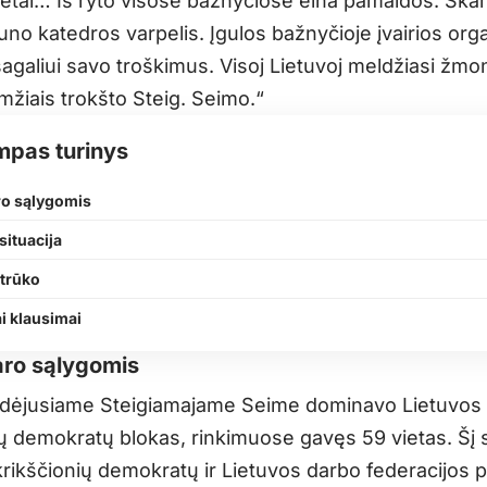
kietai… Iš ryto visose bažnyčiose eina pamaldos. Sk
no katedros varpelis. Įgulos bažnyčioje įvairios org
sagaliui savo troškimus. Visoj Lietuvoj meldžiasi žmo
mžiais trokšto Steig. Seimo.“
mpas turinys
ro sąlygomis
situacija
 trūko
ai klausimai
aro sąlygomis
dėjusiame Steigiamajame Seime dominavo Lietuvos
ių demokratų blokas, rinkimuose gavęs 59 vietas. Šį
rikščionių demokratų ir Lietuvos darbo federacijos p