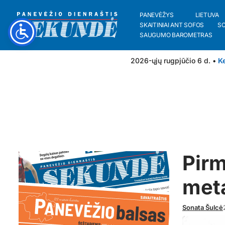
PANEVĖŽYS
LIETUVA
SKAITINIAI ANT SOFOS
S
SAUGUMO BAROMETRAS
2026-ųjų rugpjūčio 6 d. •
Ke
Pirm
meta
Sonata Šulcė