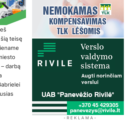
ieš
šią teisę
 viename
miesto
 – darbą
a
Gabrielei
ausias
- R E K L A M A -