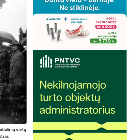
mbolinių vartų
stras