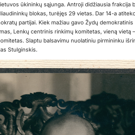
ietuvos ūkininkų sąjunga. Antroji didžiausia frakcija
 liaudininkų blokas, turėjęs 29 vietas. Dar 14-a atitek
okratų partijai. Kiek mažiau gavo Žydų demokratinis
imas, Lenkų centrinis rinkimų komitetas, vieną vietą 
omitetas. Slaptu balsavimu nuolatiniu pirmininku išri
as Stulginskis.