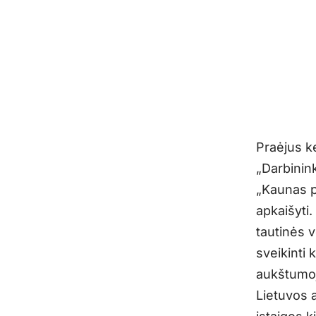
Praėjus k
„Darbinin
„Kaunas pu
apkaišyti.
tautinės v
sveikinti 
aukštumoj 
Lietuvos 