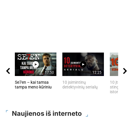
17:50
12:25
Se7en – kai tamsa
10 įsimintinų
10 įtemptų, 
tampa meno kūriniu
detektyvinių serialų
stingdančių 
istorijų
Naujienos iš interneto