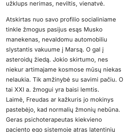
užklups nerimas, neviltis, vienatvė.
Atskirtas nuo savo profilio socialiniame
tinkle žmogus pasijus esąs Musko
manekenas, nevaldomu automobiliu
slystantis vakuume į Marsą. O gal į
asteroidų žiedą. Jokio skirtumo, nes
niekur artimajame kosmose mūsų niekas
nelaukia. Tik amžinybė su savimi pačiu. O
tai XXI a. žmogui yra baisi lemtis.
Laimė, Freudas ar kažkuris jo mokinys
pastebėjo, kad normalių žmonių nebūna.
Geras psichoterapeutas kiekvieno
paciento ego sistemoje atras latentinių