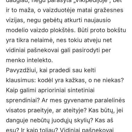
ir to maža, o vaizduotėje matai gražesnes
vizijas, negu gebėtų atkurti naujausio
modelio vaizdo plokštės. Būti proto bokštu
yra tikra nelaimė, nes tokiu atveju net
vidiniai pašnekovai gali pasirodyti per
menko intelekto.
Pavyzdžiui, kai pradedi sau kelti
klausimus: kodėl yra kažkas, o ne niekas?
Kaip galimi aprioriniai sintetiniai
sprendiniai? Ar mes gyvename paralelinės
visatos praeityje, ar ateityje? Kas būtų, jei
danguje nebūtų juodųjų skylių? Kas aš
esu? Ir kaip toliau? Vidiniai pašnekovai