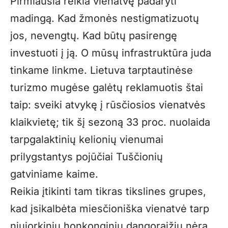
Pirmiausia reikia vienatvę padaryti
madingą. Kad žmonės nestigmatizuotų
jos, nevengtų. Kad būtų pasirengę
investuoti į ją. O mūsų infrastruktūra juda
tinkame linkme. Lietuva tarptautinėse
turizmo mugėse galėtų reklamuotis štai
taip: sveiki atvykę į rūsčiosios vienatvės
klaikvietę; tik šį sezoną 33 proc. nuolaida
tarpgalaktinių kelionių vienumai
prilygstantys pojūčiai Tuščionių
gatviniame kaime.
Reikia įtikinti tam tikras tikslines grupes,
kad įsikalbėta miesčioniška vienatvė tarp
niujorkinių honkonginių dangoraižių nėra