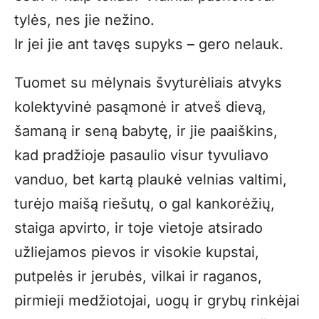
tylės, nes jie nežino.
Ir jei jie ant tavęs supyks – gero nelauk.
Tuomet su mėlynais švyturėliais atvyks
kolektyvinė pasąmonė ir atveš dievą,
šamaną ir seną babytę, ir jie paaiškins,
kad pradžioje pasaulio visur tyvuliavo
vanduo, bet kartą plaukė velnias valtimi,
turėjo maišą riešutų, o gal kankorėžių,
staiga apvirto, ir toje vietoje atsirado
užliejamos pievos ir visokie kupstai,
putpelės ir jerubės, vilkai ir raganos,
pirmieji medžiotojai, uogų ir grybų rinkėjai