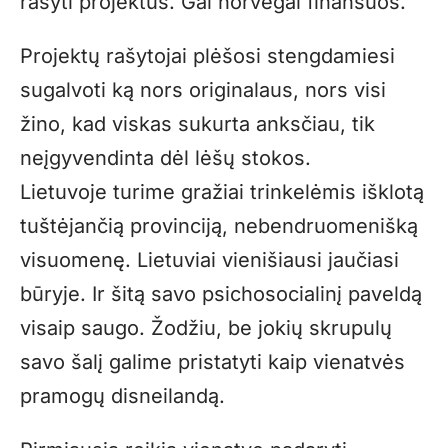
rašyti projektus. Gal norvegai finansuos.
Projektų rašytojai plėšosi stengdamiesi
sugalvoti ką nors originalaus, nors visi
žino, kad viskas sukurta anksčiau, tik
neįgyvendinta dėl lėšų stokos.
Lietuvoje turime gražiai trinkelėmis išklotą
tuštėjančią provinciją, nebendruomenišką
visuomenę. Lietuviai vienišiausi jaučiasi
būryje. Ir šitą savo psichosocialinį paveldą
visaip saugo. Žodžiu, be jokių skrupulų
savo šalį galime pristatyti kaip vienatvės
pramogų disneilandą.