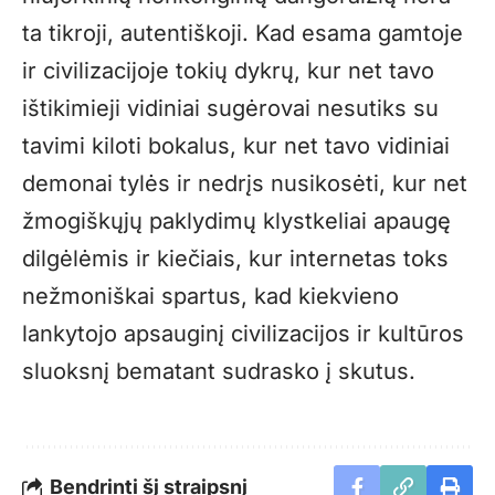
ta tikroji, autentiškoji. Kad esama gamtoje
ir civilizacijoje tokių dykrų, kur net tavo
ištikimieji vidiniai sugėrovai nesutiks su
tavimi kiloti bokalus, kur net tavo vidiniai
demonai tylės ir nedrįs nusikosėti, kur net
žmogiškųjų paklydimų klystkeliai apaugę
dilgėlėmis ir kiečiais, kur internetas toks
nežmoniškai spartus, kad kiekvieno
lankytojo apsauginį civilizacijos ir kultūros
sluoksnį bematant sudrasko į skutus.
Bendrinti šį straipsnį