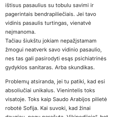
ištisus pasaulius su tobulu savimi ir
pagerintais bendrapiliečiais. Jei tavo
vidinis pasaulis turtingas, vienatvė
neįmanoma.
Tačiau šiukštu jokiam nepažįstamam
žmogui neatverk savo vidinio pasaulio,
nes tas gali pasirodyti esąs psichiatrinės
gydyklos sanitaras. Arba skundikas.
Problemų atsiranda, jei tu patiki, kad esi
absoliučiai unikalus. Vienintelis toks
visatoje. Toks kaip Saudo Arabijos pilietė
robotė Sofija. Kai suvoki, kad žinai
daugiau, negu parašyta „Vikipedijoje“, bet