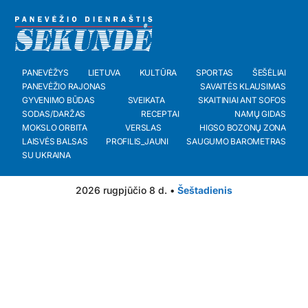
PANEVĖŽYS
LIETUVA
KULTŪRA
SPORTAS
ŠEŠĖLIAI
PANEVĖŽIO RAJONAS
SAVAITĖS KLAUSIMAS
GYVENIMO BŪDAS
SVEIKATA
SKAITINIAI ANT SOFOS
SODAS/DARŽAS
RECEPTAI
NAMŲ GIDAS
MOKSLO ORBITA
VERSLAS
HIGSO BOZONŲ ZONA
LAISVĖS BALSAS
PROFILIS_JAUNI
SAUGUMO BAROMETRAS
SU UKRAINA
2026 rugpjūčio 8 d. •
Šeštadienis